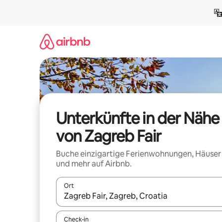
Zu
Inhalten
springen
Unterkünfte in der Nähe
von Zagreb Fair
Buche einzigartige Ferienwohnungen, Häuser
und mehr auf Airbnb.
Ort
Wenn Ergebnisse verfügbar sind, navigiere mit d
Check-in