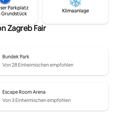
entfernt) und in der Nähe: *
ser Parkplatz
eke, eine
Einkaufszentrum Arena Centar *
Klimaanlage
 Grundstück
zentrum
Sport-/Konzertsaal Arena Zagreb * Golf-
äude gibt
und Country-Club Zagreb * Museum für
ze. Ich
zeitgenössische Kunst * Avenue Mall *
n Zagreb Fair
Bundek und Jarun
Bundek Park
Von 28 Einheimischen empfohlen
Escape Room Arena
Von 3 Einheimischen empfohlen