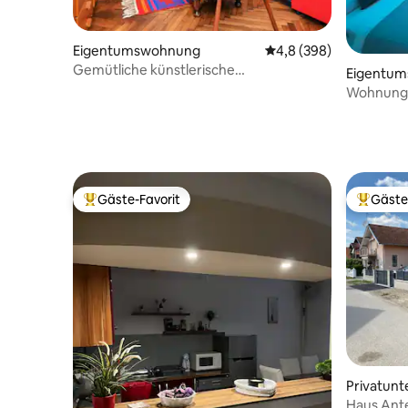
Eigentumswohnung
Durchschnittliche Bew
4,8 (398)
Gemütliche künstlerische
Eigentu
Studiowohnung
Wohnung 
Gäste-Favorit
Gäste
Beliebter Gäste-Favorit.
Beliebte
Privatunt
Haus Ant