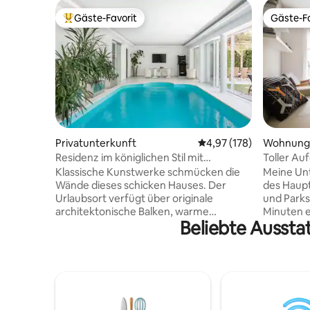
Gäste-Favorit
Gäste-Fa
Beliebter Gäste-Favorit.
Gäste-Fa
Privatunterkunft
Durchschnittliche Bewe
4,97 (178)
Wohnung
Residenz im königlichen Stil mit
Toller Au
Innenpool
Klassische Kunstwerke schmücken die
Meine Unt
Wände dieses schicken Hauses. Der
des Haupt
Urlaubsort verfügt über originale
und Parks 
architektonische Balken, warme
Minuten er
Beliebte Aussta
Holzböden, einen Sonnenraum, eine
familienf
Dampfbadsauna und einen Hinterhof mit
mit Hochs
einem gepflegten Garten und einem
versorgen
Essbereich unter der üppigen Pergola.
einen tol
Schöner Innenpool, der vom 1. April bis 1.
Kindern i
November zur Verfügung steht.
meine Unt
Erdgeschoss, erster Stock, Garten und
Atmosphä