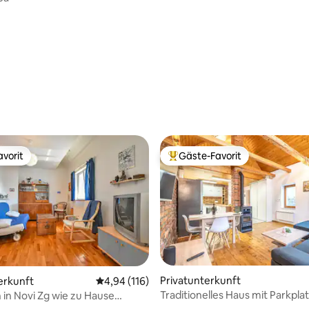
Bewertung: 5 von 5, 116 Bewertungen
vorit
Gäste-Favorit
vorit
Beliebter Gäste-Favorit.
rtung: 4,98 von 5, 104 Bewertungen
Privatunterkunft
erkunft
Durchschnittliche Bewertung: 4,94 von 5, 1
4,94 (116)
Traditionelles Haus mit Parkpla
h in Novi Zg wie zu Hause
Terrasse Majda
kplatz)