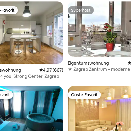
-Favorit
Superhost
r Gäste-Favorit.
Superhost
rtung: 4,95 von 5, 130 Bewertungen
Eigentumswohnung
D
★ Zagreb Zentrum – modern
mswohnung
Durchschnittliche Bewertung: 4,97 von 5, 6
4,97 (667)
Tino ★
 4 you, Strong Center, Zagreb
vorit
Gäste-Favorit
vorit
Gäste-Favorit