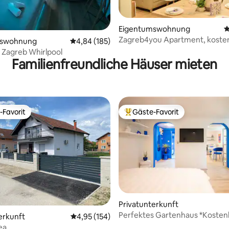
ertung: 4,8 von 5, 398 Bewertungen
Eigentumswohnung
D
Zagreb4you Apartment, koste
mswohnung
Durchschnittliche Bewertung: 4,84 von 5, 1
4,84 (185)
Parkplatz, tolle Lage
Zagreb Whirlpool
Familienfreundliche Häuser mieten
-Favorit
Gäste-Favorit
r Gäste-Favorit.
Beliebter Gäste-Favorit.
Privatunterkunft
Perfektes Gartenhaus *Kosten
erkunft
Durchschnittliche Bewertung: 4,95 von 5, 1
4,95 (154)
Parkplätze
ea