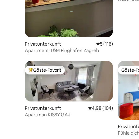
Privatunterkunft
Durchschnittliche 
5 (116)
Apartment T&M Flughafen Zagreb
Gäste-Favorit
Gäste-Fa
Beliebter Gäste-Favorit.
Gäste-Fa
Privatunterkunft
Durchschnittliche Bewe
4,98 (104)
Apartman KISSY GAJ
Privatunt
Fühle dic
(Privatpar