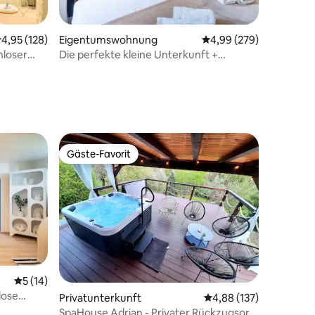
urchschnittliche Bewertung: 4,95 von 5, 128 Bewertungen
4,95 (128)
Eigentumswohnung
Durchschnittliche Bew
4,99 (279)
nloser
Die perfekte kleine Unterkunft +
85 Bewertungen
Parkplatz
Gäste-Favorit
Gäste-Favorit
Durchschnittliche Bewertung: 5 von 5, 14 Bewertungen
5 (14)
lose
54 Bewertungen
Privatunterkunft
Durchschnittliche Bew
4,88 (137)
SpaHouse Adrian - Privater Rückzugsort