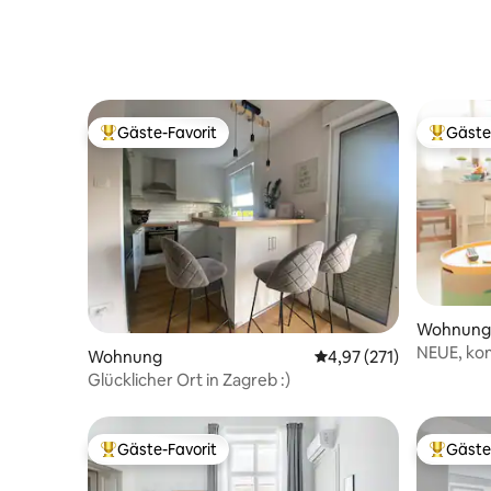
Gäste-Favorit
Gäste
Beliebter Gäste-Favorit.
Beliebte
Wohnung
NEUE, kom
Wohnung
Durchschnittliche Bewe
4,97 (271)
Wohnung 
Glücklicher Ort in Zagreb :)
Gäste-Favorit
Gäste
Beliebter Gäste-Favorit.
Beliebte