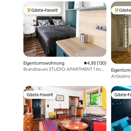
Gäste-Favorit
Gäste
Beliebter Gäste-Favorit.
Beliebte
Eigentumswohnung
Durchschnittliche Bewe
4,95 (130)
Brandneues STUDIO-APARTMENT 1 im
Eigentu
Stadtzentrum
Artissimo
Gäste-Favorit
Gäste-Fa
Gäste-Favorit
Gäste-Fa