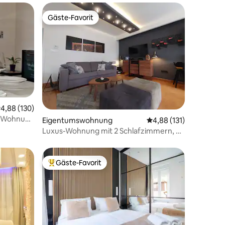
Gäste-Favorit
Gäste-Favorit
urchschnittliche Bewertung: 4,88 von 5, 130 Bewertungen
4,88 (130)
e Wohnung
67 Bewertungen
Eigentumswohnung
Durchschnittliche Bew
4,88 (131)
Luxus-Wohnung mit 2 Schlafzimmern, 6
Gäste
Gäste-Favorit
Beliebter Gäste-Favorit.