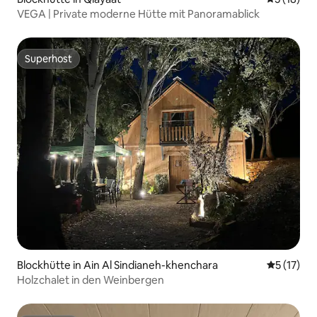
VEGA | Private moderne Hütte mit Panoramablick
Superhost
Superhost
Blockhütte in Ain Al Sindianeh-khenchara
Durchschn
5 (17)
Holzchalet in den Weinbergen