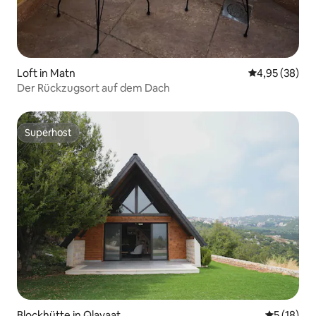
Loft in Matn
Durchschnittl
4,95 (38)
Der Rückzugsort auf dem Dach
Superhost
Superhost
Blockhütte in Qlayaat
Durchschn
5 (18)