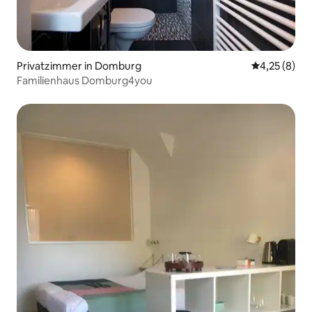
Privatzimmer in Domburg
Durchschnit
4,25 (8)
Familienhaus Domburg4you