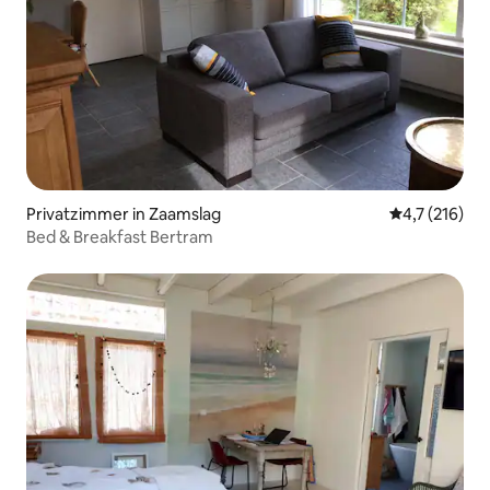
Privatzimmer in Zaamslag
Durchschnitt
4,7 (216)
Bed & Breakfast Bertram