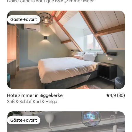
Dolce Capella Boutique B&B „Zimmer Meer“
Gäste-Favorit
Gäste-Favorit
Hotelzimmer in Biggekerke
Durchschnitt
4,9 (30)
Süß & Schlaf Karl & Helga
Gäste-Favorit
Gäste-Favorit