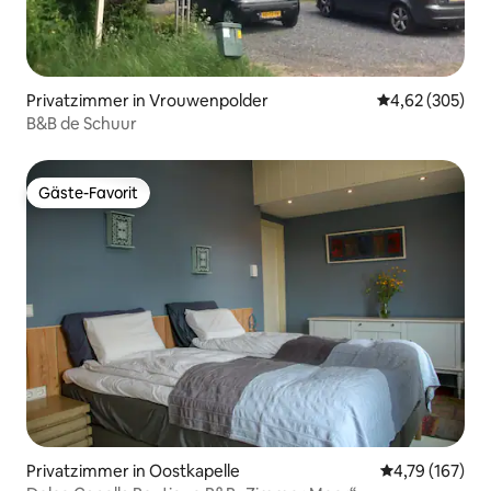
Privatzimmer in Vrouwenpolder
Durchschnittli
4,62 (305)
B&B de Schuur
Gäste-Favorit
Gäste-Favorit
Privatzimmer in Oostkapelle
Durchschnittl
4,79 (167)