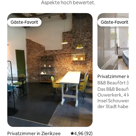
Aspekte hoch bewertet.
Gäste-Favorit
Gäste-Favorit
Gäste-Favorit
Gäste-Favorit
Privatzimmer in 
B&B Beaufõrt (ink
Touristensteuer)
Das B&B Beaufõrt b
Ouwerkerk, 4 km v
Insel Schouwen Dui
der Stadt haben w
Museum und einen D
Restaurant de Barb
nebenan. Wir servieren dir morgens das
Frühstück. Viele Strände in Reichweite
Privatzimmer in Zierikzee
Durchschnittliche Bewertung: 
4,96 (92)
und perfekt zum 