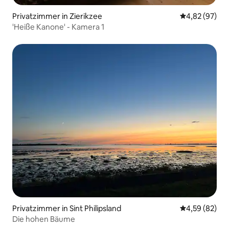
Privatzimmer in Zierikzee
Durchschnittl
4,82 (97)
'Heiße Kanone' - Kamera 1
Privatzimmer in Sint Philipsland
Durchschnittl
4,59 (82)
Die hohen Bäume