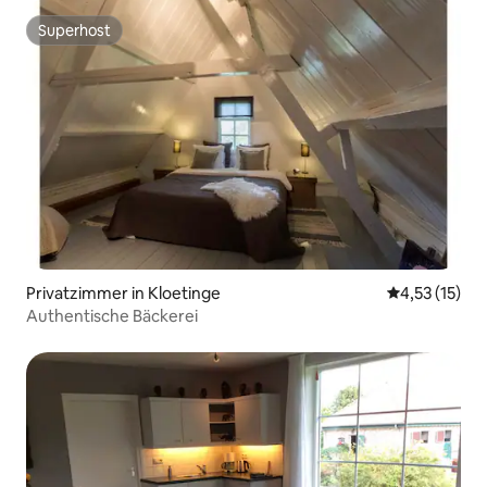
Superhost
Superhost
Privatzimmer in Kloetinge
Durchschnitt
4,53 (15)
Authentische Bäckerei