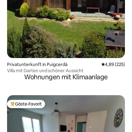
Privatunterkunft in Puigcerdà
Durchschnittli
4,89 (225)
Villa mit Garten und schöner Aussicht
Wohnungen mit Klimaanlage
Gäste-Favorit
Beliebter Gäste-Favorit.