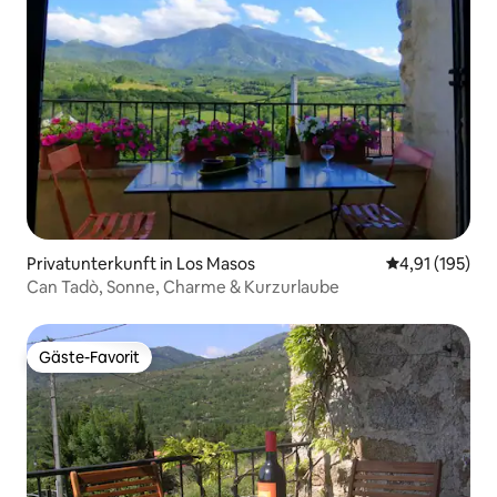
Privatunterkunft in Los Masos
Durchschnittl
4,91 (195)
Can Tadò, Sonne, Charme & Kurzurlaube
Gäste-Favorit
Gäste-Favorit