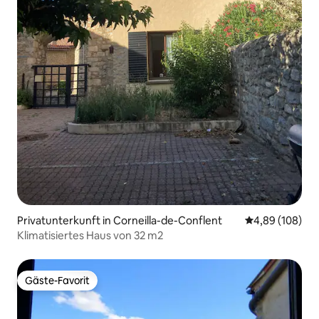
Privatunterkunft in Corneilla-de-Conflent
Durchschnittli
4,89 (108)
Klimatisiertes Haus von 32 m2
Gäste-Favorit
Gäste-Favorit