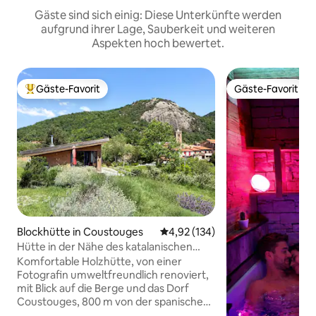
Gäste sind sich einig: Diese Unterkünfte werden
aufgrund ihrer Lage, Sauberkeit und weiteren
Aspekten hoch bewertet.
Gäste-Favorit
Gäste-Favorit
Beliebter Gäste-Favorit.
Gäste-Favorit
Blockhütte in Coustouges
Durchschnittliche Bewertung: 4
4,92 (134)
Hütte in der Nähe des katalanischen
Dorfes, Kühle • Ayam Home
Komfortable Holzhütte, von einer
Fotografin umweltfreundlich renoviert,
mit Blick auf die Berge und das Dorf
Coustouges, 800 m von der spanischen
Grenze entfernt. Ruhige Unterkunft