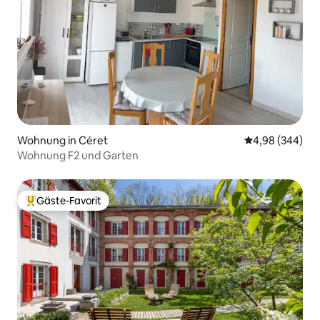
Wohnung in Céret
Durchschnittli
4,98 (344)
Wohnung F2 und Garten
Gäste-Favorit
Beliebter Gäste-Favorit.