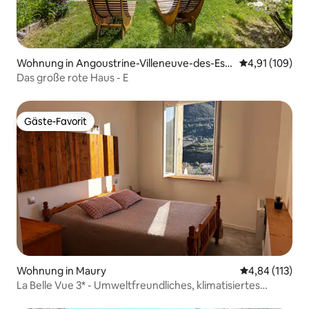
Wohnung in Angoustrine-Villeneuve-des-Esc
Durchschnittl
4,91 (109)
aldes
Das große rote Haus - E
Gäste-Favorit
Gäste-Favorit
Wohnung in Maury
Durchschnittl
4,84 (113)
La Belle Vue 3* - Umweltfreundliches, klimatisiertes
Ferienhaus