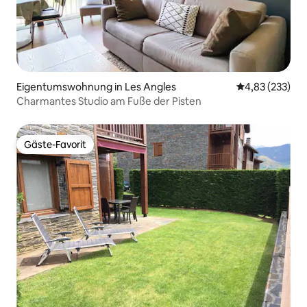
Eigentumswohnung in Les Angles
Durchschnittli
4,83 (233)
Charmantes Studio am Fuße der Pisten
Gäste-Favorit
Gäste-Favorit