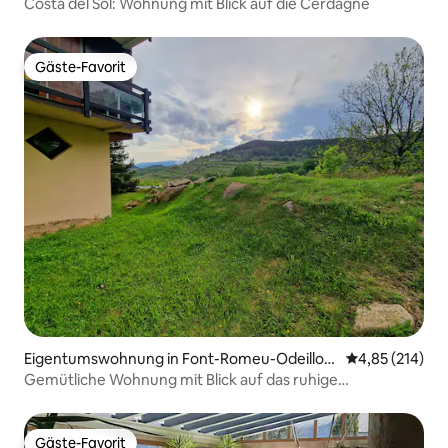
Costa del Sol: Wohnung mit Blick auf die Cerdagne
Gäste-Favorit
Gäste-Favorit
Eigentumswohnung in Font-Romeu-Odeillo-
Durchschnittl
4,85 (214)
Via
Gemütliche Wohnung mit Blick auf das ruhige
Erdgeschoss
Gäste-Favorit