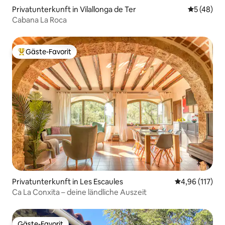
Privatunterkunft in Vilallonga de Ter
Durchschni
5 (48)
Cabana La Roca
Gäste-Favorit
Beliebter Gäste-Favorit.
Privatunterkunft in Les Escaules
Durchschnittl
4,96 (117)
Ca La Conxita – deine ländliche Auszeit
Gäste-Favorit