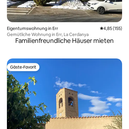
Eigentumswohnung in Err
Durchschnittl
4,85 (155)
Gemütliche Wohnung in Err, La Cerdanya
Familienfreundliche Häuser mieten
Gäste-Favorit
Gäste-Favorit