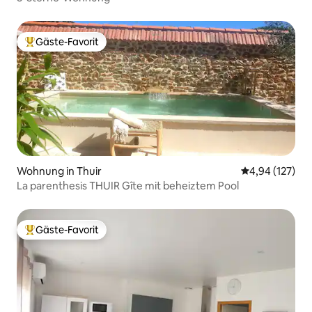
Gäste-Favorit
Beliebter Gäste-Favorit.
Wohnung in Thuir
Durchschnittl
4,94 (127)
La parenthesis THUIR Gîte mit beheiztem Pool
Gäste-Favorit
Beliebter Gäste-Favorit.