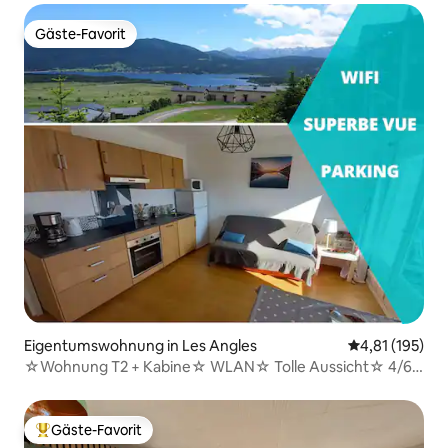
Gäste-Favorit
Gäste-Favorit
Eigentumswohnung in Les Angles
Durchschnittl
4,81 (195)
☆Wohnung T2 + Kabine☆ WLAN☆ Tolle Aussicht☆ 4/6
Betten☆
Gäste-Favorit
Beliebter Gäste-Favorit.