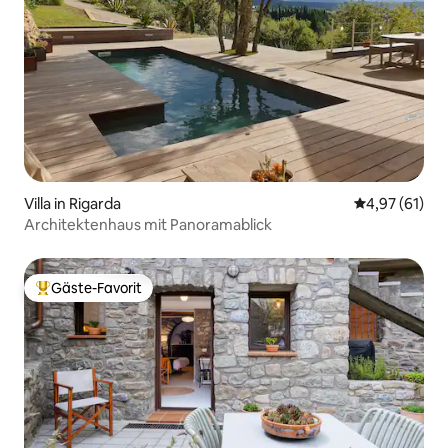
Villa in Rigarda
Durchschnitt
4,97 (61)
Architektenhaus mit Panoramablick
Gäste-Favorit
Beliebter Gäste-Favorit.