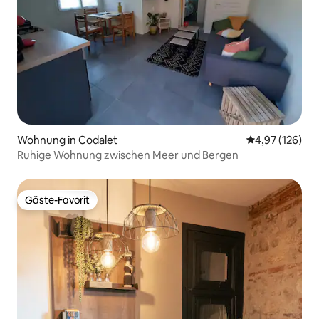
Wohnung in Codalet
Durchschnittl
4,97 (126)
Ruhige Wohnung zwischen Meer und Bergen
Gäste-Favorit
Gäste-Favorit