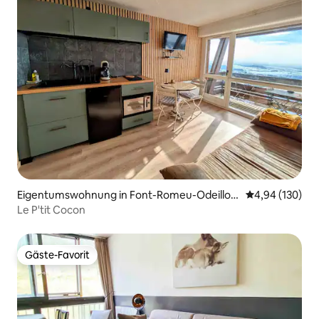
Eigentumswohnung in Font-Romeu-Odeillo-
Durchschnittli
4,94 (130)
Via
Le P'tit Cocon
Gäste-Favorit
Gäste-Favorit