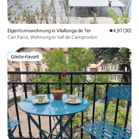
Eigentumswohnung in Vilallonga de Ter
Durchschnittl
4,97 (30)
Can Paroi, Wohnung in Vall de Camprodon
Gäste-Favorit
Gäste-Favorit