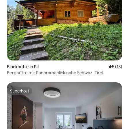
Blockhütte in Pill
Durchschn
5 (13)
Berghütte mit Panoramablick nahe Schwaz, Tirol
Superhost
Superhost