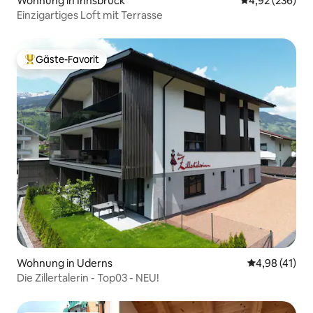
Wohnung in Innsbruck
Durchschnittli
4,92 (236)
Einzigartiges Loft mit Terrasse
Gäste-Favorit
Beliebter Gäste-Favorit.
Wohnung in Uderns
Durchschnitt
4,98 (41)
Die Zillertalerin - Top03 - NEU!