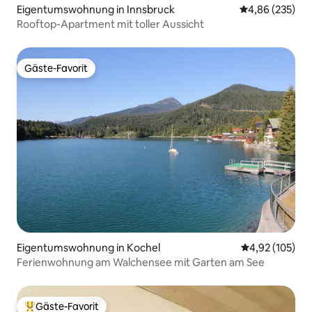
Eigentumswohnung in Innsbruck
Durchschnittli
4,86 (235)
Rooftop-Apartment mit toller Aussicht
Gäste-Favorit
Gäste-Favorit
Eigentumswohnung in Kochel
Durchschnittl
4,92 (105)
Ferienwohnung am Walchensee mit Garten am See
Gäste-Favorit