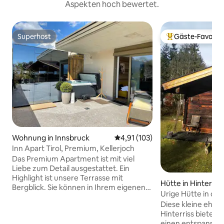
Aspekten hoch bewertet.
Superhost
Gäste-Favorit
Superhost
Beliebter Gäste-F
Wohnung in Innsbruck
Durchschnittliche Bewertung: 4
4,91 (103)
Inn Apart Tirol, Premium, Kellerjoch
Das Premium Apartment ist mit viel
Liebe zum Detail ausgestattet. Ein
Highlight ist unsere Terrasse mit
Hütte in Hinterriß
Bergblick. Sie können in Ihrem eigenen
Urige Hütte in der
Whirlpool & der Sauna entspannen, die
Diese kleine ehem
auf der großzügigen Terasse Platz
Hinterriss bietet I
finden. Es handelt sich um ein Premium-
einen entspannte