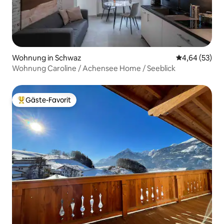
Wohnung in Schwaz
Durchschnittl
4,64 (53)
Wohnung Caroline / Achensee Home / Seeblick
Gäste-Favorit
Beliebter Gäste-Favorit.