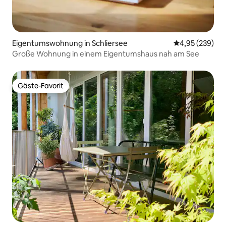
Eigentumswohnung in Schliersee
Durchschnittli
4,95 (239)
Große Wohnung in einem Eigentumshaus nah am See
Gäste-Favorit
Gäste-Favorit