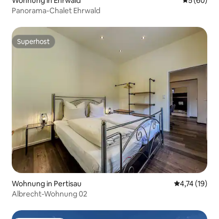
Wohnung in Ehrwald
Durchschni
5 (60)
Panorama-Chalet Ehrwald
Superhost
Superhost
Wohnung in Pertisau
Durchschnitt
4,74 (19)
Albrecht-Wohnung 02