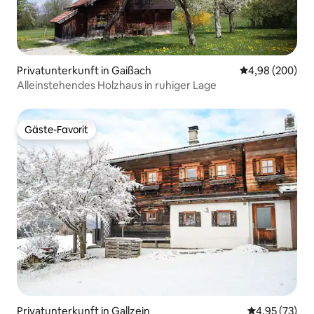
Privatunterkunft in Gaißach
Durchschnittli
4,98 (200)
Alleinstehendes Holzhaus in ruhiger Lage
Gäste-Favorit
Gäste-Favorit
Privatunterkunft in Gallzein
Durchschnitt
4,95 (73)