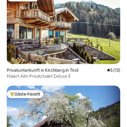
Privatunterkunft in Kirchberg in Tirol
Durchschn
5 (13)
Maierl-Alm Privatchalet Deluxe E
Gäste-Favorit
Beliebter Gäste-Favorit.