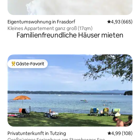
Eigentumswohnung in Frasdorf
Durchschnittli
4,93 (665)
Kleines Appartement ganz groß (17qm)
Familienfreundliche Häuser mieten
Gäste-Favorit
Beliebter Gäste-Favorit.
Privatunterkunft in Tutzing
Durchschnittli
4,99 (108)
Großzügiges Ferienhaus am Starnberger See