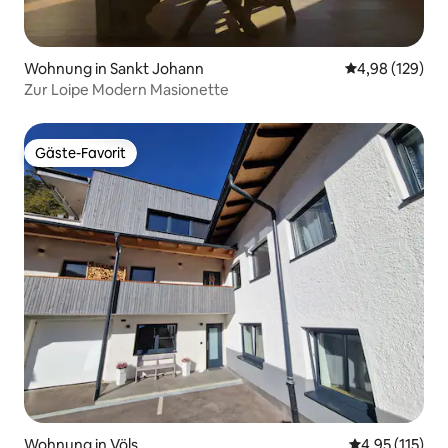
Wohnung in Sankt Johann
Durchschnittli
4,98 (129)
Zur Loipe Modern Masionette
Gäste-Favorit
Gäste-Favorit
Wohnung in Völs
Durchschnittl
4,95 (115)