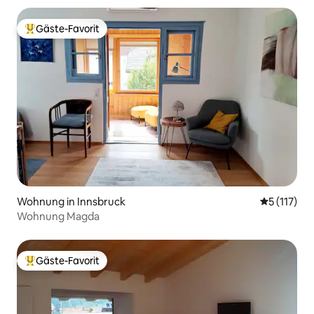
Gäste-Favorit
Beliebter Gäste-Favorit.
Wohnung in Innsbruck
Durchschni
5 (117)
Wohnung Magda
Gäste-Favorit
Beliebter Gäste-Favorit.