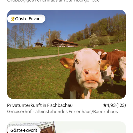
Gäste-Favorit
Beliebter Gäste-Favorit.
Privatunterkunft in Fischbachau
Durchschnittl
4,93 (123)
Gmaiserhof - alleinstehendes Ferienhaus/Bauernhaus
Gäste-Favorit
Gäste-Favorit