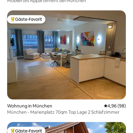
Möbliertes Appartement bei München
Gäste-Favorit
Beliebter Gäste-Favorit.
Wohnung in München
Durchschnittl
4,96 (98)
München - Marienplatz 70qm Top Lage 2 Schlafzimmer
Gäste-Favorit