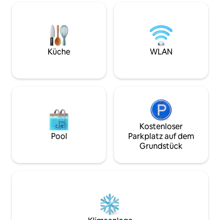
Einbahnstraße, umgeben von Galerien,
€25 per night. Ask 
Museen, Cafés und Restaurants und
Boutiquen. CDC-Hygiene- und
Reinigungsempfehlungen wurden von
professionellen Reinigungskräften
umgesetzt.
Küche
WLAN
Kostenloser
Pool
Parkplatz auf dem
Grundstück