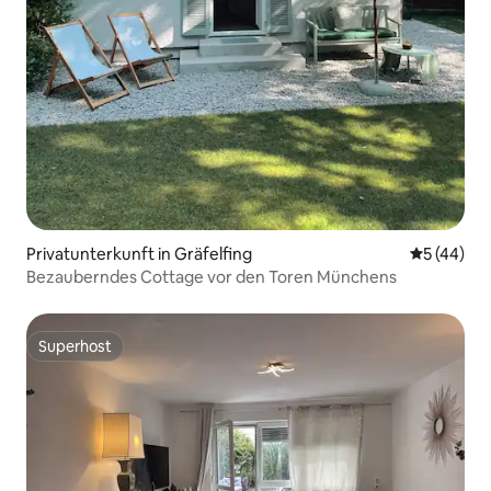
Privatunterkunft in Gräfelfing
Durchschni
5 (44)
Bezauberndes Cottage vor den Toren Münchens
Superhost
Superhost