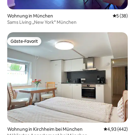
Wohnung in München
Durchschni
5 (38)
Sams Living „New York“ München
Gäste-Favorit
Gäste-Favorit
Wohnung in Kirchheim bei München
Durchschnittli
4,93 (442)