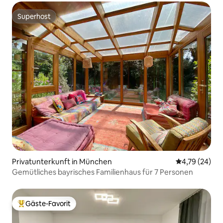
Superhost
Superhost
Privatunterkunft in München
Durchschnitt
4,79 (24)
Gemütliches bayrisches Familienhaus für 7 Personen
Gäste-Favorit
Beliebter Gäste-Favorit.