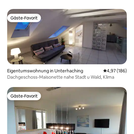
Gäste-Favorit
Gäste-Favorit
Eigentumswohnung in Unterhaching
Durchschnittli
4,97 (186)
Dachgeschoss-Maisonette nahe Stadt u Wald, Klima
Gäste-Favorit
Gäste-Favorit