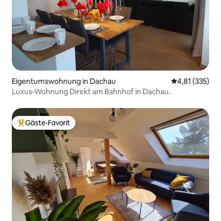
Eigentumswohnung in Dachau
Durchschnittl
4,81 (335)
Luxus-Wohnung Direkt am Bahnhof in Dachau.
Gäste-Favorit
Beliebter Gäste-Favorit.