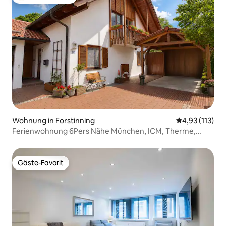
Beliebter Gäste-Favorit.
Wohnung in Forstinning
Durchschnittl
4,93 (113)
Ferienwohnung 6Pers Nähe München, ICM, Therme,
MUC
Gäste-Favorit
Gäste-Favorit