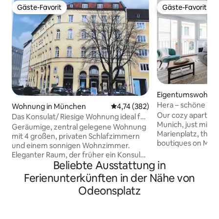
Gäste-Favorit
Gäste-Favorit
Gäste-Favorit
Gäste-Favorit
Eigentumswohnun
hen
Hera – schöne Wo
Wohnung in München
Durchschnittliche Bewertung: 4
4,74 (382)
Schlafzimmern im
Our cozy apartment
Das Konsulat/ Riesige Wohnung ideal für
Munich, just minut
Gruppen!
Geräumige, zentral gelegene Wohnung
Marienplatz, the 
mit 4 großen, privaten Schlafzimmern
boutiques on Maxi
und einem sonnigen Wohnzimmer.
drink at one of th
Eleganter Raum, der früher ein Konsulat
go for a run along t
Beliebte Ausstattung in
war. Designermöbel aus der Mitte des
block away, or rec
Jahrhunderts, zeitgenössische Kunst
Ferienunterkünften in der Nähe von
the comfy apartme
und eine moderne Küche machen
Odeonsplatz
Nespresso coffee 
diesen Ort zum perfekten Ort für
recyclable pods), 
Geschäftsreisen sowie
mattresses! The flat is on the second
Familiengruppen. An einer ruhigen
floor with an elevator. On-site p