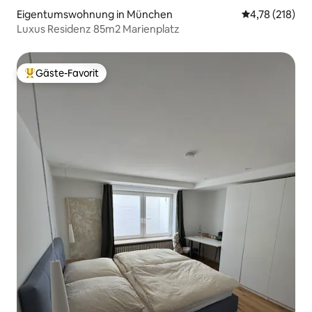
Eigentumswohnung in München
Durchschnittl
4,78 (218)
Luxus Residenz 85m2 Marienplatz
Gäste-Favorit
Beliebter Gäste-Favorit.