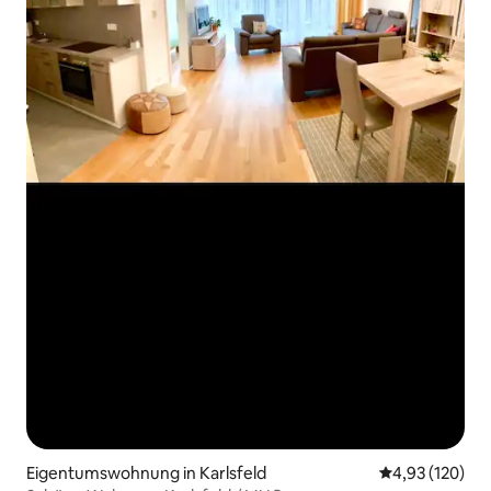
Eigentumswohnung in Karlsfeld
Durchschnittl
4,93 (120)