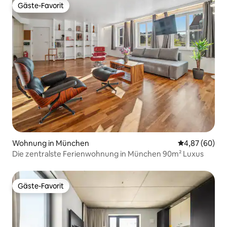
Gäste-Favorit
Gäste-Favorit
Wohnung in München
Durchschnittl
4,87 (60)
Die zentralste Ferienwohnung in München 90m² Luxus
Gäste-Favorit
Gäste-Favorit