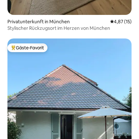
Privatunterkunft in München
Durchschnitt
4,87 (15)
Stylischer Rückzugsort im Herzen von München
Gäste-Favorit
Beliebter Gäste-Favorit.