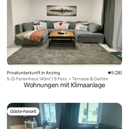
Privatunterkunft in Anzing
Durchschni
5 (28)
5-Zi-Ferienhaus 140m²/ 9 Pers. + Terrasse & Garten
Wohnungen mit Klimaanlage
Gäste-Favorit
Gäste-Favorit