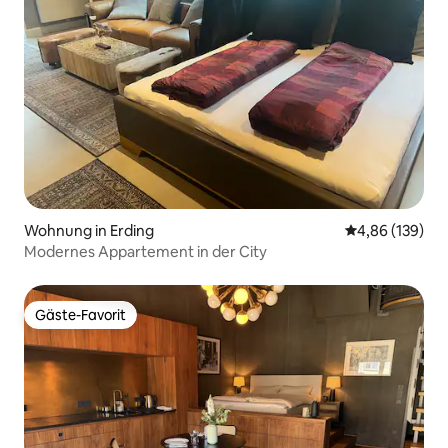
Wohnung in Erding
Durchschnittli
4,86 (139)
Modernes Appartement in der City
Gäste-Favorit
Gäste-Favorit