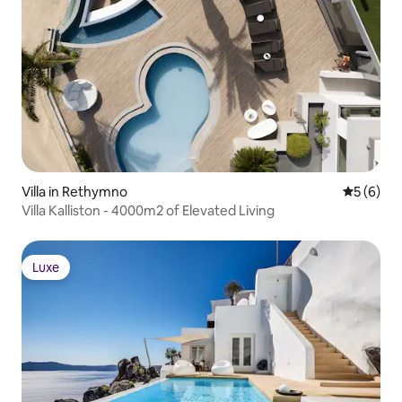
Villa in Rethymno
Durchschn
5 (6)
Villa Kalliston - 4000m2 of Elevated Living
Luxe
Luxe