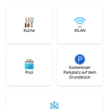
sites will literally
with with Hydromassage jets , perfect
move everywhere 
for unwinding after a day of exploring.
Kerameikos metro s
It would be our ho
& Rena
Küche
WLAN
Kostenloser
Pool
Parkplatz auf dem
Grundstück