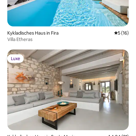
Kykladisches Haus in Fira
Durchschn
5 (16)
Villa Etheras
Luxe
Luxe