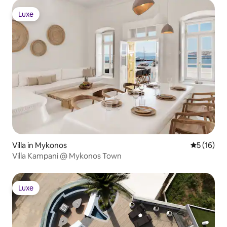
Luxe
Luxe
Villa in Mykonos
Durchschn
5 (16)
Villa Kampani @ Mykonos Town
Luxe
Luxe