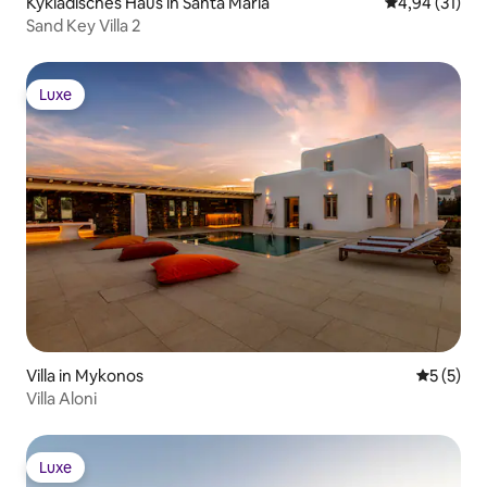
Kykladisches Haus in Santa Maria
Durchschnitt
4,94 (31)
Sand Key Villa 2
Luxe
Luxe
Villa in Mykonos
Durchsch
5 (5)
Villa Aloni
Luxe
Luxe