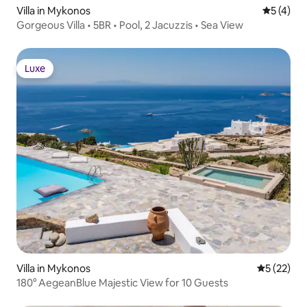
Villa in Mykonos
Durchsch
5 (4)
Gorgeous Villa • 5BR • Pool, 2 Jacuzzis • Sea View
Luxe
Luxe
Villa in Mykonos
Durchschn
5 (22)
180° AegeanBlue Majestic View for 10 Guests