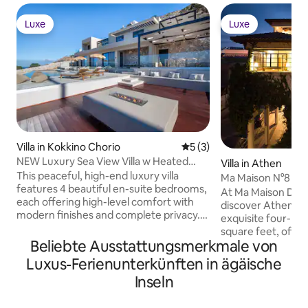
Luxe
Luxe
Luxe
Luxe
Villa in Kokkino Chorio
Durchschnittliche Bewertu
5 (3)
NEW Luxury Sea View Villa w Heated
Villa in Athen
Infinity Pool
This peaceful, high-end luxury villa
Ma Maison N°8 Do
features 4 beautiful en-suite bedrooms,
Heated Pool
At Ma Maison Down
each offering high-level comfort with
discover Athens at 
modern finishes and complete privacy.
exquisite four-leve
The villa has been thoughtfully built with
square feet, offer
premium materials throughout, creating
Beliebte Ausstattungsmerkmale von
and convenience. I
a stylish and relaxing atmosphere the
pool, elevator,2 li
Luxus-Ferienunterkünften in ägäische
moment you arrive. Step outside to
bedrooms,2 full b
Inseln
enjoy panoramic sea and sunset views, a
room,1 WC,parking
quiet setting, and your own private
Lycabettus and Te
heated pool (extra cost) area complete