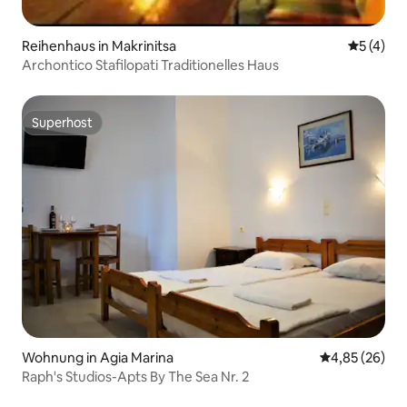
Reihenhaus in Makrinitsa
Durchsch
5 (4)
Archontico Stafilopati Traditionelles Haus
Superhost
Superhost
Wohnung in Agia Marina
Durchschnittl
4,85 (26)
Raph's Studios-Apts By The Sea Nr. 2