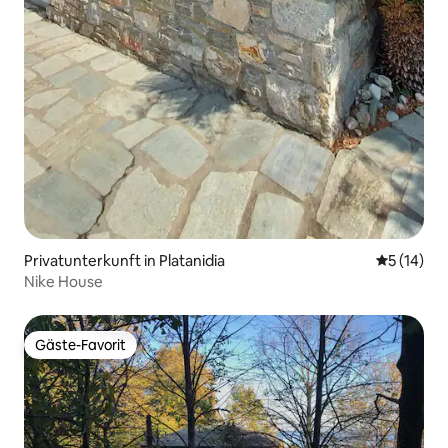
Privatunterkunft in Platanidia
Durchschn
5 (14)
Nike House
Gäste-Favorit
Gäste-Favorit