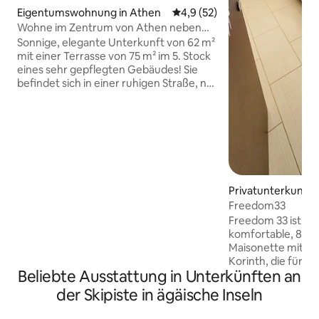
Eigentumswohnung in Athen
Durchschnittliche Bewertung:
4,9 (52)
Wohne im Zentrum von Athen neben
der U-Bahn
Sonnige, elegante Unterkunft von 62 m²
mit einer Terrasse von 75 m² im 5. Stock
eines sehr gepflegten Gebäudes! Sie
befindet sich in einer ruhigen Straße, nur
300 m von der Metrostation Attiki und
500 m von der Station Larissis entfernt,
um einen schnellen und einfachen
Zugang zu den interessanten Orten
Athens, zum Flughafen, zum Hafen von
Piräus und zum Land zu bieten. Ein
Familienviertel mit Supermärkten,
Privatunterkunft i
Tavernen, Fischmarkt,
Lebensmittelgeschäften usw. Diese
Freedom33
Annehmlichkeiten zusammen mit
Freedom 33 ist e
unserer ausgezeichneten
komfortable, 85 
Gastfreundschaft garantieren Ihnen
Maisonette mit zwe
einen komfortablen und wunderbaren
Korinth, die für G
Aufenthalt!🌺
Beliebte Ausstattung in Unterkünften an
die Komfort und P
großartiger Lage 
der Skipiste in ägäische Inseln
in einer ruhigen 
vom Meer und dem