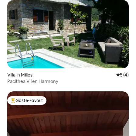
Villa in Milies
Durchsch
5 (4)
Pacithea Villen Harmony
Gäste-Favorit
Beliebter Gäste-Favorit.