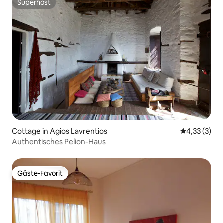
Superhost
Superhost
Cottage in Agios Lavrentios
Durchschnit
4,33 (3)
Authentisches Pelion-Haus
Gäste-Favorit
Gäste-Favorit