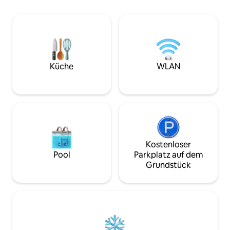
entfernt. Es bietet: 2 komfortab
Schlafzimmer mit 
Badezimmer + 1 B
ausgestattete Küc
funktionales Woh
für Elektrofahrze
Parkplätze, schne
Küche
WLAN
sicheres Viertel, i
Paare.
Kostenloser
Pool
Parkplatz auf dem
Grundstück