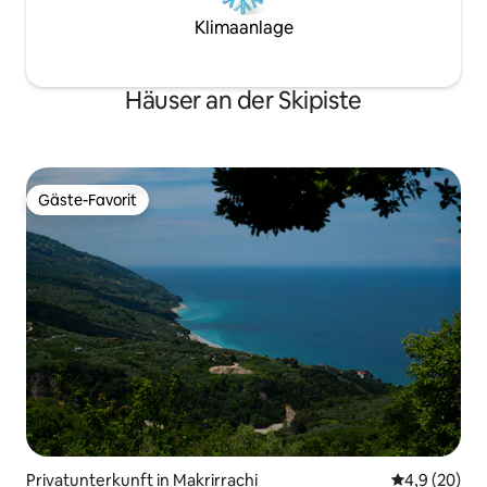
Klimaanlage
Häuser an der Skipiste
Gäste-Favorit
Gäste-Favorit
Privatunterkunft in Makrirrachi
Durchschnitt
4,9 (20)