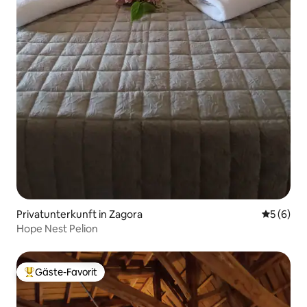
Privatunterkunft in Zagora
Durchschn
5 (6)
Hope Nest Pelion
Gäste-Favorit
Beliebter Gäste-Favorit.