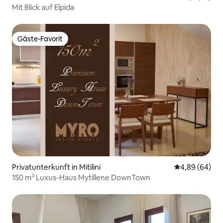
Mit Blick auf Elpida
Gäste-Favorit
Gäste-Favorit
Privatunterkunft in Mitilini
Durchschnittl
4,89 (64)
150 m² Luxus-Haus Mytillene DownTown