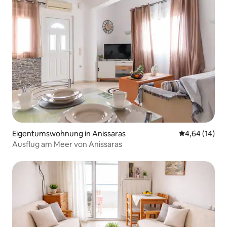
Eigentumswohnung in Anissaras
Durchschnitt
4,64 (14)
Ausflug am Meer von Anissaras