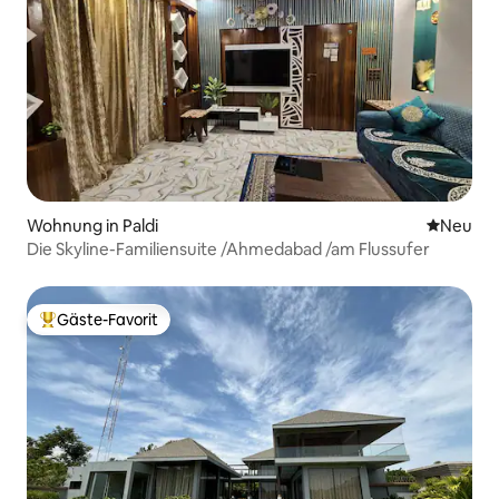
Wohnung in Paldi
Neue Unt
Neu
Die Skyline-Familiensuite /Ahmedabad /am Flussufer
Gäste-Favorit
Beliebter Gäste-Favorit.