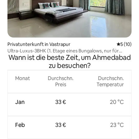
Privatunterkunft in Vastrapur
Durchschn
5 (10)
Ultra-Luxus-3BHK (1. Etage eines Bungalows, nur für
Wann ist die beste Zeit, um Ahmedabad
Vegetarier)
zu besuchen?
Monat
Durchschn.
Durchschn.
Preis
Temperatur
Jan
33 €
20 °C
Feb
33 €
23 °C