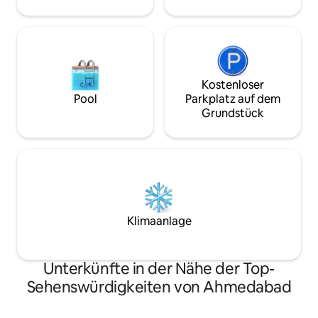
und entspannende Atmosphäre für
entfernte interna
kurze und längere Aufenthalte. ✨🏡
Sardar Vallabhbhai
Kostenloser
Pool
Parkplatz auf dem
Grundstück
Klimaanlage
Unterkünfte in der Nähe der Top-
Sehenswürdigkeiten von Ahmedabad