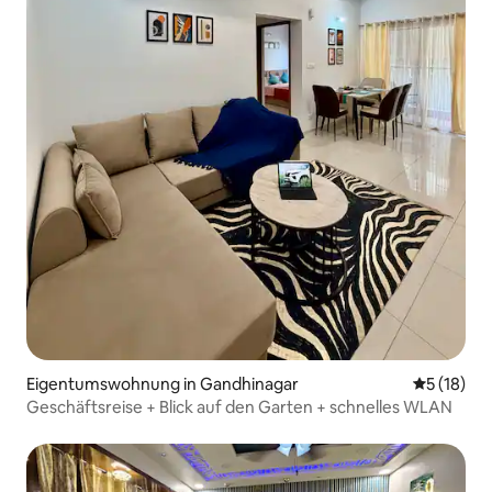
Eigentumswohnung in Gandhinagar
Durchschn
5 (18)
Geschäftsreise + Blick auf den Garten + schnelles WLAN