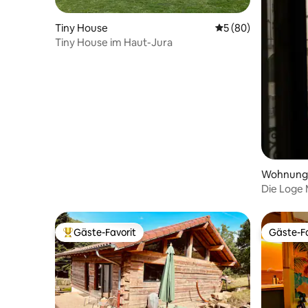
Tiny House
Durchschnittliche 
5 (80)
Tiny House im Haut-Jura
Wohnung
Die Loge 
Außergew
Gäste-Favorit
Gäste-Fa
Beliebter Gäste-Favorit.
Gäste-Fa