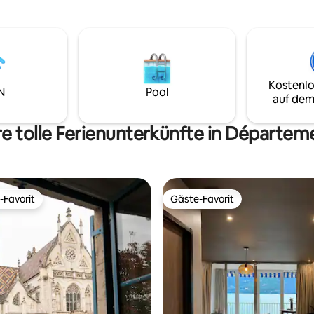
Bohème-Einrichtung 🛖 • Inmit
eise, romantische
Natur 🌲 💑 Perfekt für einen
n … Kontaktiere uns, um die
Heiratsantrag 💍, einen Geburt
 erfahren.
oder zum Abschalten zu zweit 💆
Herzlich willkommen in der Bo
Kostenlo
N
Pool
auf dem
e tolle Ferienunterkünfte in Départem
-Favorit
Gäste-Favorit
r Gäste-Favorit.
Gäste-Favorit