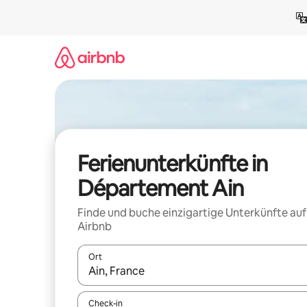
Zu
Inhalten
springen
Ferienunterkünfte in
Département Ain
Finde und buche einzigartige Unterkünfte auf
Airbnb
Ort
Wenn Ergebnisse verfügbar sind, navigiere mit d
Check-in