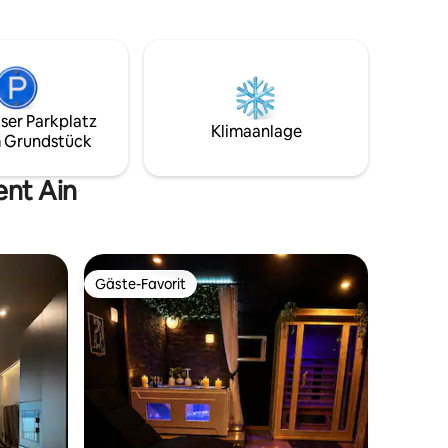
ten der
nordique privé offrant une vue sur les
montagnes du Bugey
stag 🎂
 🌟
ho Lodge
ser Parkplatz
Klimaanlage
 Grundstück
ent Ain
Gäste-Favorit
Gäste-Favorit