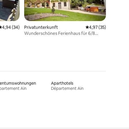
15 Bewertungen
Durchschnittliche Bewertung: 4,94 von 5, 34 Bewertungen
4,94 (34)
Privatunterkunft
Durchschnittliche Be
4,97 (35)
Wunderschönes Ferienhaus für 6/8
Personen
gentumswohnungen
Aparthotels
partement Ain
Département Ain