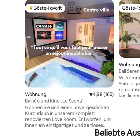
Gäste-Favorit
Gäste-Fa
Beliebter Gäste-Favorit.
Gäste-Fa
Wohnung
Bali Seren
Cocon für
Willkomme
Suite eignet
romantis
Wohnung
Durchschnittliche Bewe
4,98 (165)
köstlichen Mahlzeit
Balnéo und Kino „Le Saona“
Moment al
Gönnen Sie sich einen unvergesslichen
extragroßen
Kurzurlaub in unserem komplett
eine Gesc
renovierten Love Room. Entworfen, um
wie ein Hot
Ihnen ein einzigartiges und zeitloses
ein paar 
Beliebte Au
Erlebnis zu bieten. Diese intime und
entfernt! Weitere Optionen, die nach der
einladende Unterkunft verfügt über eine
Buchung v