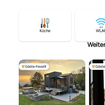
hochmoderne Kinoleinwand, die es
späte Abr
Ihnen ermöglicht, Ihre Lieblingsfilme und
Dekoratio
-serien in gemütlicher Atmosphäre zu
Preise zu
genießen. Die Badewanne mit
Balneotherapie lädt Sie zu einem
Moment der totalen Entspannung ein,
ideal, um neue Energie zu tanken. Nur
Küche
WLA
wenige Schritte von den besten
Restaurants entfernt. Buchen Sie jetzt
und lassen Sie die Magie wirken!
Weiter
Gäste-Favorit
Gäste
Beliebter Gäste-Favorit.
Beliebte