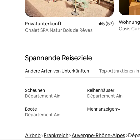
Wohnung
Privatunterkunft
Durchschnittliche 
5 (57)
Oasis Cub
Chalet SPA Natur Bois de Rêves
• Riesenb
Spannende Reiseziele
Andere Arten von Unterkünften
Top-Attraktionen in
Scheunen
Reihenhäuser
Département Ain
Département Ain
Boote
Mehr anzeigen
Département Ain
Airbnb
Frankreich
Auvergne-Rhône-Alpes
Dépa