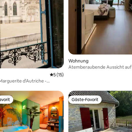
Bewertung: 5 von 5, 80 Bewertungen
Wohnung
Atemberaubende Aussicht auf
– Moderne Ferienwohnung
Durchschnittliche Bewertung: 5 von 5, 
5 (15)
Marguerite d'Autriche -
öhnliche Aussicht
vorit
Gäste-Favorit
vorit
Gäste-Favorit