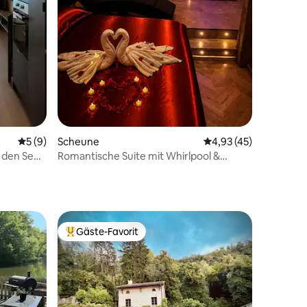
Durchschnittliche Bewertung: 5 von 5, 9 Bewertungen
5 (9)
Scheune
Durchschnittliche Be
4,93 (45)
 den See
Romantische Suite mit Whirlpool &
privater Sauna
15 Bewertungen
Gäste-Favorit
Beliebter Gäste-Favorit.