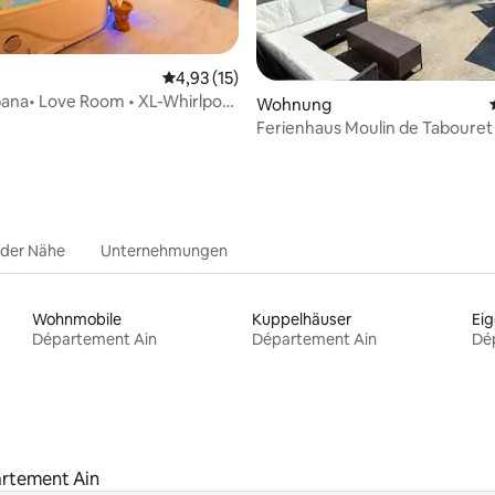
Durchschnittliche Bewertung: 4,93 von 5, 
4,93 (15)
Bewertung: 5 von 5, 57 Bewertungen
ana• Love Room • XL-Whirlpool
Wohnung
ildschirm
Ferienhaus Moulin de Tabouret
 der Nähe
Unternehmungen
Wohnmobile
Kuppelhäuser
Ei
Département Ain
Département Ain
Dé
rtement Ain