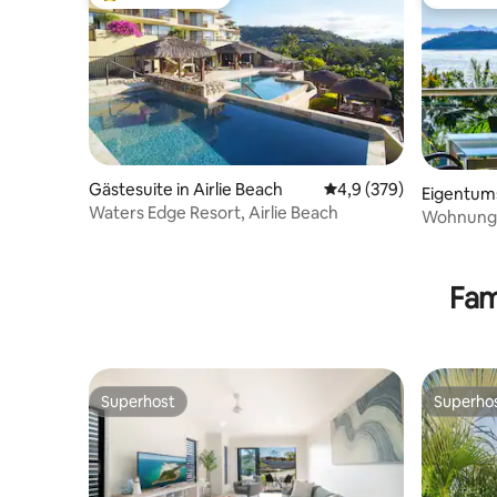
Beliebter Gäste-Favorit.
Gäste-Fa
Gästesuite in Airlie Beach
Durchschnittliche Bew
4,9 (379)
Eigentum
Waters Edge Resort, Airlie Beach
sundays
Wohnung i
spektakul
Fam
Superhost
Superho
Superhost
Superho