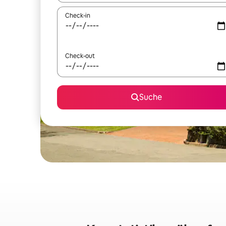
Check-in
Check-out
Suche