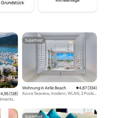
Klimaanlage
 Grundstück
en
 deinem
elangen.
Superhost
Superhost
Wohnung in Airlie Beach
Durchschnittliche Bew
4,87 (334)
Azure Seaview, modern, WLAN, 2 Pools,
urchschnittliche Bewertung: 4,95 von 5, 128 Bewertungen
4,95 (128)
10 Bewertungen
kostenloser Wein
tments.
Superhost