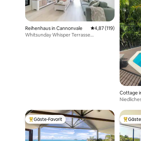
Reihenhaus in Cannonvale
Durchschnittliche Bew
4,87 (119)
Whitsunday Whisper Terrasse
Reihenhaus Haustiere Airlie
Cottage 
Niedliche
Haustiere
Gäste-Favorit
Gäste
Beliebter Gäste-Favorit.
Beliebte