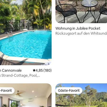
ertung: 4,87 von 5, 119 Bewertungen
Wohnung in Jubilee Pocket
Rückzugsort auf den Whitsunda
– 2 Schlafzimmer – Haustiere
willkommen
in Cannonvale
Durchschnittliche Bewertung: 4,85 von 5, 1
4,85 (180)
s Strand-Cottage, Pool,
, WLAN, Netflix
-Favorit
Gäste-Favorit
r Gäste-Favorit.
Gäste-Favorit