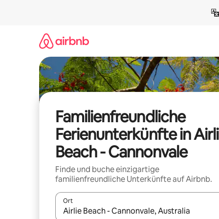
Zu
Inhalten
springen
Familienfreundliche
Ferienunterkünfte in Airl
Beach - Cannonvale
Finde und buche einzigartige
familienfreundliche Unterkünfte auf Airbnb.
Ort
Wenn Ergebnisse verfügbar sind, navigiere mit d