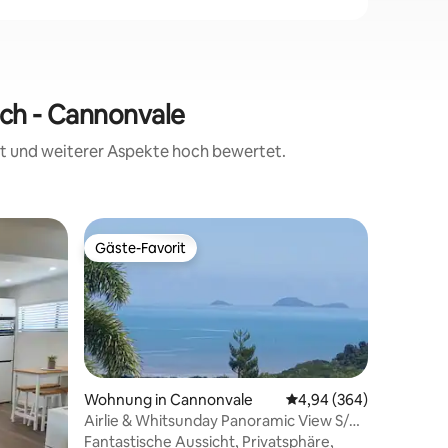
ach - Cannonvale
eit und weiterer Aspekte hoch bewertet.
Gästesuit
Gäste-Favorit
Gäste
Gäste-Favorit
Beliebte
Suite mit
Neue Suit
hügeligen
ein Gefü
vermittel
und Gesch
abgelege
entspanne
Wohnung in Cannonvale
Durchschnittliche Bew
4,94 (364)
Eingang,
Airlie & Whitsunday Panoramic View S/C
05 Bewertungen
Badezimm
Unit-WiFi
Fantastische Aussicht, Privatsphäre,