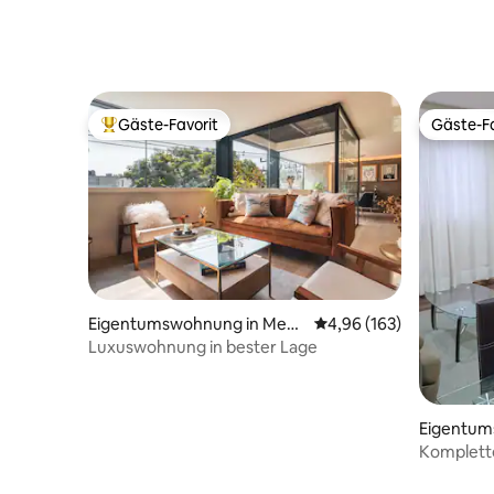
Gäste-Favorit
Gäste-Fa
Beliebter Gäste-Favorit.
Gäste-Fa
Eigentumswohnung in Mexi
Durchschnittliche Bewe
4,96 (163)
ko-Stadt
Luxuswohnung in bester Lage
Eigentum
o-Stadt
Komplett