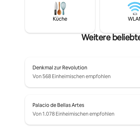
entfernt,
was Sie mögen, sowie Handtücher und
Restauran
einen Trockner. Wenn Sie ein Bügeleisen
Denkmäle
und einen Bügelbrett benötigen, fragen
Küche
WLA
Minuten e
Sie bitte danach.
Speed-Gla
Überwach
Weitere beliebt
24 Stunde
Denkmal zur Revolution
Von 568 Einheimischen empfohlen
Palacio de Bellas Artes
Von 1.078 Einheimischen empfohlen