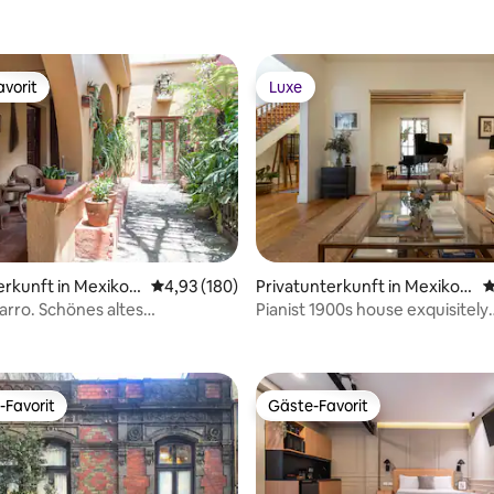
vorit
Luxe
vorit
Luxe
wertung: 4,91 von 5, 47 Bewertungen
erkunft in Mexiko-
Durchschnittliche Bewertung: 4,93 von 5, 1
4,93 (180)
Privatunterkunft in Mexiko-
D
Stadt
arro. Schönes altes
Pianist 1900s house exquisitely
sches Haus
decorated.
-Favorit
Gäste-Favorit
r Gäste-Favorit.
Gäste-Favorit