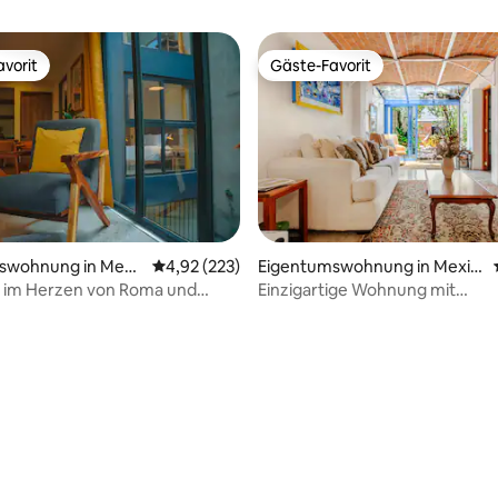
vorit
Gäste-Favorit
vorit
Gäste-Favorit
rtung: 4,93 von 5, 162 Bewertungen
swohnung in Mexi
Durchschnittliche Bewertung: 4,92 von 5, 2
4,92 (223)
Eigentumswohnung in Mexik
o-Stadt
im Herzen von Roma und
Einzigartige Wohnung mit
1 Schlafzimmer und privatem G
Roma Norte