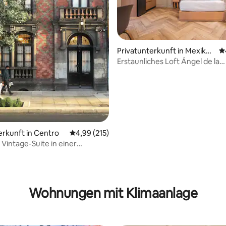
Privatunterkunft in Mexiko-
D
Stadt
Erstaunliches Loft Ángel de la
Independencia | G
rtung: 4,89 von 5, 160 Bewertungen
erkunft in Centro
Durchschnittliche Bewertung: 4,99 von 5, 2
4,99 (215)
 Vintage-Suite in einer
t im Centro Histórico
Wohnungen mit Klimaanlage