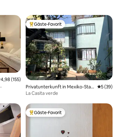
Gäste-Favorit
Beliebter Gäste-Favorit.
80 Bewertungen
urchschnittliche Bewertung: 4,98 von 5, 155 Bewertungen
4,98 (155)
Privatunterkunft in Mexiko-Stad
Durchschnittliche
5 (39)
t
La Casita verde
Gäste-Favorit
Beliebter Gäste-Favorit.