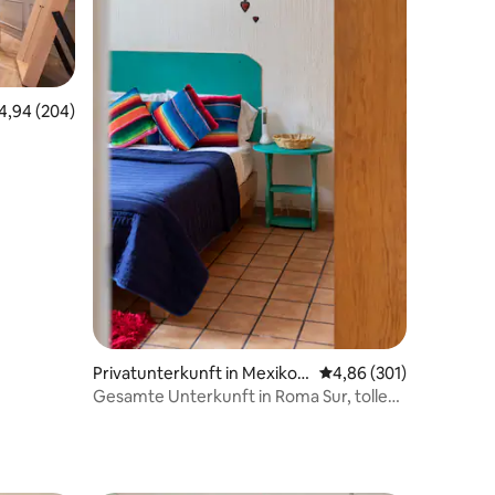
urchschnittliche Bewertung: 4,94 von 5, 204 Bewertungen
4,94 (204)
15 Bewertungen
Privatunterkunft in Mexiko-
Durchschnittliche Bew
4,86 (301)
Stadt
Gesamte Unterkunft in Roma Sur, tolle
Lage – privat