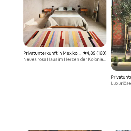
Privatunterkunft in Mexiko-
Durchschnittliche Bewe
4,89 (160)
Stadt
Neues rosa Haus im Herzen der Kolonie
Roma
Privatunt
Luxuriöse
Unterkunf