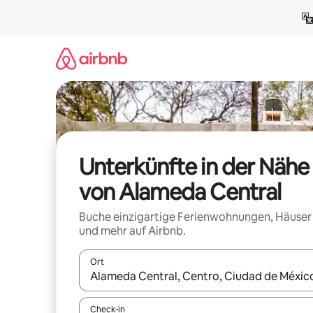
Zu
Inhalten
springen
Unterkünfte in der Nähe
von Alameda Central
Buche einzigartige Ferienwohnungen, Häuser
und mehr auf Airbnb.
Ort
Wenn Ergebnisse verfügbar sind, navigiere mit d
Check-in