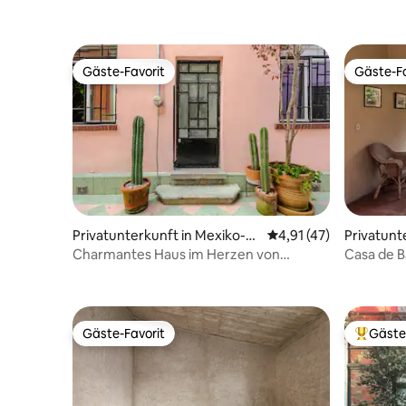
Gäste-Favorit
Gäste-Fa
Gäste-Favorit
Gäste-Fa
Privatunterkunft in Mexiko-St
Durchschnittliche Be
4,91 (47)
Privatunt
adt
Stadt
Charmantes Haus im Herzen von
Casa de B
Mexiko-Stadt, nur wenige Schritte von
mexikani
allem entfernt! 2 Schlafzimmer
Gäste-Favorit
Gäste
Gäste-Favorit
Beliebte