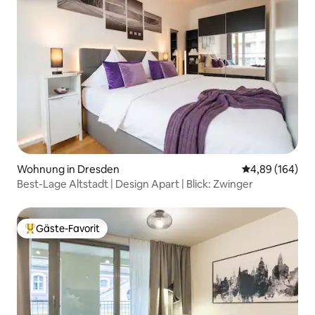
Wohnung in Dresden
Durchschnittli
4,89 (164)
Best-Lage Altstadt | Design Apart | Blick: Zwinger
Gäste-Favorit
Beliebter Gäste-Favorit.