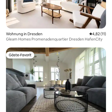
Wohnung in Dresden
Durchschnitt
4,82 (11)
Gleam Homes Promenadenquartier Dresden HafenCity
Gäste-Favorit
Gäste-Favorit