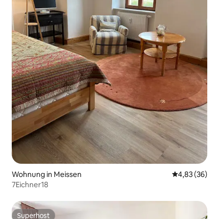
Wohnung in Meissen
Durchschnittl
4,83 (36)
7Eichner18
Superhost