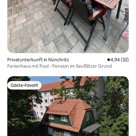
Privatunterkunft in Nünchritz
Durchschnittl
4,94 (32)
Ferienhaus mit Pool - Pension im Seußlitzer Grund
Gäste-Favorit
Gäste-Favorit