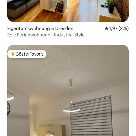
Eigentumswohnung in Dresden
Durchschnittli
4,97 (225)
Edle Ferienwohnung - Industrial Style
Gäste-Favorit
Beliebter Gäste-Favorit.