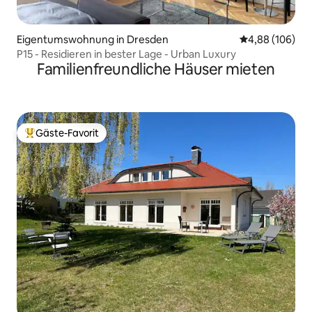
Eigentumswohnung in Dresden
Durchschnittli
4,88 (106)
P15 - Residieren in bester Lage - Urban Luxury
Familienfreundliche Häuser mieten
Gäste-Favorit
Beliebter Gäste-Favorit.