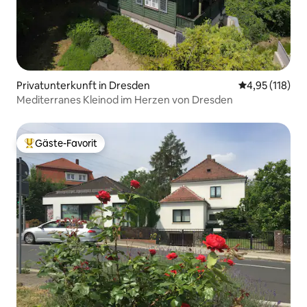
Privatunterkunft in Dresden
Durchschnittl
4,95 (118)
Mediterranes Kleinod im Herzen von Dresden
Gäste-Favorit
Beliebter Gäste-Favorit.