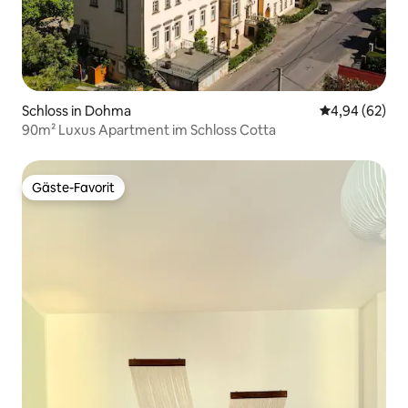
Schloss in Dohma
Durchschnittl
4,94 (62)
90m² Luxus Apartment im Schloss Cotta
Gäste-Favorit
Gäste-Favorit