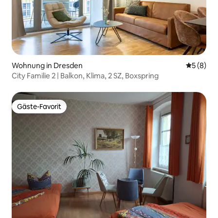
Wohnung in Dresden
Durchschn
5 (8)
City Familie 2 | Balkon, Klima, 2 SZ, Boxspring
Gäste-Favorit
Gäste-Favorit