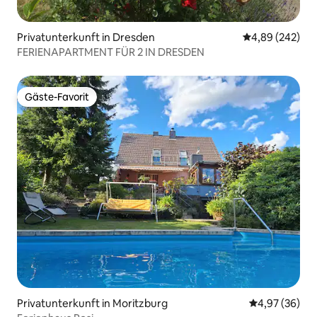
Privatunterkunft in Dresden
Durchschnittli
4,89 (242)
FERIENAPARTMENT FÜR 2 IN DRESDEN
Gäste-Favorit
Gäste-Favorit
Privatunterkunft in Moritzburg
Durchschnittl
4,97 (36)