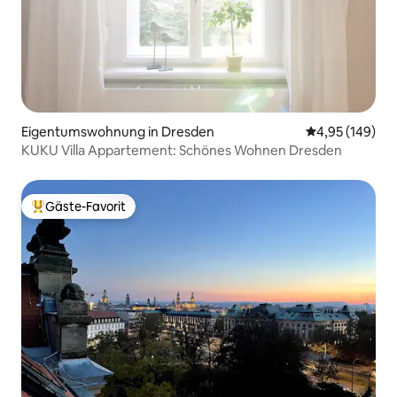
Eigentumswohnung in Dresden
Durchschnittli
4,95 (149)
KUKU Villa Appartement: Schönes Wohnen Dresden
Gäste-Favorit
Beliebter Gäste-Favorit.