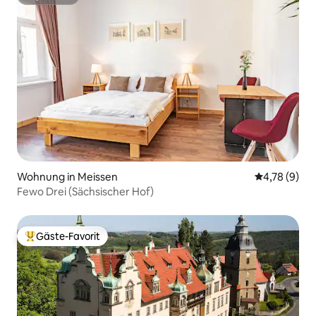
Superhost
Wohnung in Meissen
Durchschnit
4,78 (9)
Fewo Drei (Sächsischer Hof)
Gäste-Favorit
Beliebter Gäste-Favorit.