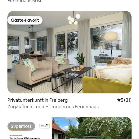
Ferienhaus Rosi
Gäste-Favorit
Gäste-Favorit
Privatunterkunft in Freiberg
Durchschn
5 (31)
ZugZuflucht-neues, modernes Ferienhaus
Superhost
Superhost