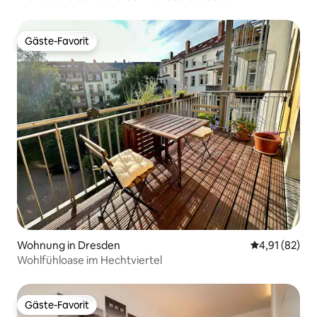
Gäste-Favorit
Gäste-Favorit
Wohnung in Dresden
Durchschnitt
4,91 (82)
Wohlfühloase im Hechtviertel
Gäste-Favorit
Gäste-Favorit