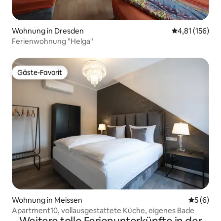
Wohnung in Dresden
Durchschnittl
4,81 (156)
Ferienwohnung "Helga"
Gäste-Favorit
Gäste-Favorit
Wohnung in Meissen
Durchschn
5 (6)
Apartment10, vollausgestattete Küche, eigenes Bade