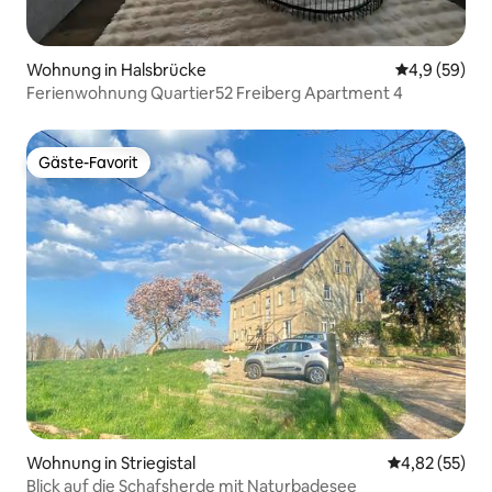
Wohnung in Halsbrücke
Durchschnitt
4,9 (59)
Ferienwohnung Quartier52 Freiberg Apartment 4
Gäste-Favorit
Gäste-Favorit
Wohnung in Striegistal
Durchschnitt
4,82 (55)
Blick auf die Schafsherde mit Naturbadesee