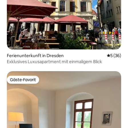
Ferienunterkunft in Dresden
Durchschni
5 (36)
Exklusives Luxusapartment mit einmaligem Blick
Gäste-Favorit
Gäste-Favorit