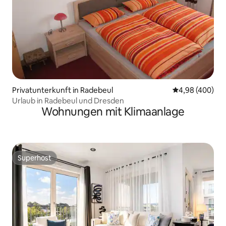
Privatunterkunft in Radebeul
Durchschnittli
4,98 (400)
Urlaub in Radebeul und Dresden
Wohnungen mit Klimaanlage
Superhost
Superhost