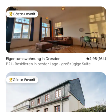
Gäste-Favorit
Beliebter Gäste-Favorit.
Eigentumswohnung in Dresden
Durchschnittli
4,95 (164)
P21 - Residieren in bester Lage - großzügige Suite
Gäste-Favorit
Beliebter Gäste-Favorit.