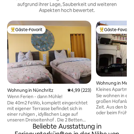
aufgrund ihrer Lage, Sauberkeit und weiteren
Aspekten hoch bewertet.
Gäste-Favorit
Gäste-Favorit
Beliebter Gäste-Favorit.
Beliebter Gäste-F
Wohnung in Meis
Kleines Apartment
Wohnung in Nünchritz
Durchschnittliche Bewertung: 4
4,99 (223)
Geschichte
Sie wohnen in eine
Wenn Ferien - dann Mühle!
großen Hofanlage 
Die 40m2 FeWo, komplett eingerichtet
Zeit. Aus den bod
mit eigener Terrasse befindet sich in
oder beim Frühst
einer ruhigen , idyllischen Lage auf
haben Sie einen gu
unseren Dreiseitenhof . Die 2 Betten
gestalteten Innen
Beliebte Ausstattung in
sind 1m breit und 2m lang , 1 Schlafsofa
wurde ca. 1580 als
2×2 m , als 3.Bett sehr bequem. In