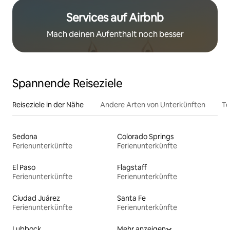
Services auf Airbnb
Mach deinen Aufenthalt noch besser
Spannende Reiseziele
Reiseziele in der Nähe
Andere Arten von Unterkünften
To
Sedona
Colorado Springs
Ferienunterkünfte
Ferienunterkünfte
El Paso
Flagstaff
Ferienunterkünfte
Ferienunterkünfte
Ciudad Juárez
Santa Fe
Ferienunterkünfte
Ferienunterkünfte
Lubbock
Mehr anzeigen