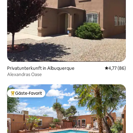
Privatunterkunft in Albuquerque
Durchschnitt
4,77 (86)
Alexandras Oase
Gäste-Favorit
Beliebter Gäste-Favorit.