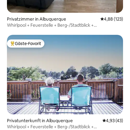
Privatzimmer in Albuquerque
Durchschnittl
4,88 (123)
Whirlpool + Feuerstelle + Berg-/Stadtblick +
Haustierfreundlich + Wandern!
Gäste-Favorit
Beliebter Gäste-Favorit.
Privatunterkunft in Albuquerque
Durchschnitt
4,93 (43)
Whirlpool + Feuerstelle + Berg-/Stadtblick +