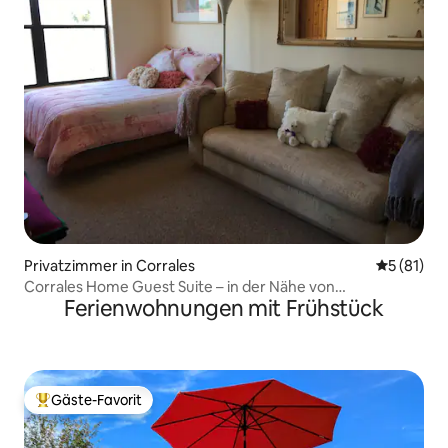
Privatzimmer in Corrales
Durchschn
5 (81)
Corrales Home Guest Suite – in der Nähe von
Ferienwohnungen mit Frühstück
Albuquerque, NM
Gäste-Favorit
Beliebter Gäste-Favorit.