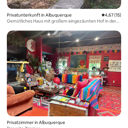
Privatunterkunft in Albuquerque
Durchschnitt
4,67 (15)
Gemütliches Haus mit großem eingezäunten Hof in der
Nähe von Rio Grande
Privatzimmer in Albuquerque