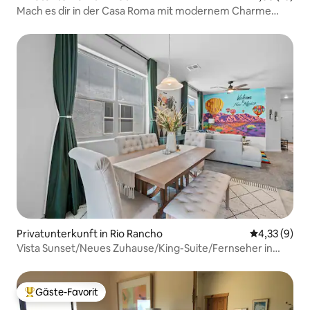
Mach es dir in der Casa Roma mit modernem Charme
gemütlich
Privatunterkunft in Rio Rancho
Durchschnit
4,33 (9)
Vista Sunset/Neues Zuhause/King-Suite/Fernseher in
allen Zimmern
Gäste-Favorit
Beliebter Gäste-Favorit.