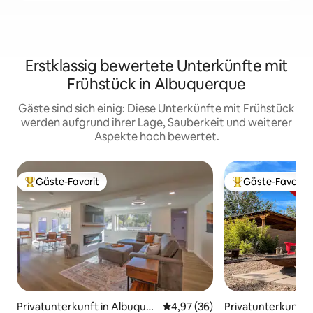
Erstklassig bewertete Unterkünfte mit
Frühstück in Albuquerque
Gäste sind sich einig: Diese Unterkünfte mit Frühstück
werden aufgrund ihrer Lage, Sauberkeit und weiterer
Aspekte hoch bewertet.
Gäste-Favorit
Gäste-Favorit
Beliebter Gäste-Favorit.
Beliebter Gäste-F
Privatunterkunft in Albuquer
Durchschnittliche Bewertung: 
4,97 (36)
Privatunterkunft 