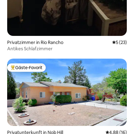
Privatzimmer in Rio Rancho
Durchschn
5 (23)
Antikes Schlafzimmer
Gäste-Favorit
Beliebter Gäste-Favorit.
Privatunterkunft in Nob Hill
Durchschnitt
4,88 (16)