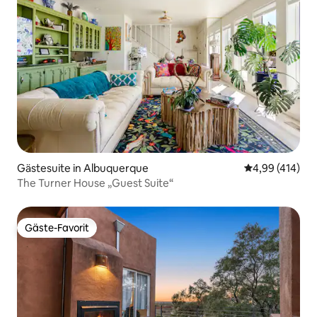
Gästesuite in Albuquerque
Durchschnittli
4,99 (414)
The Turner House „Guest Suite“
Gäste-Favorit
Gäste-Favorit