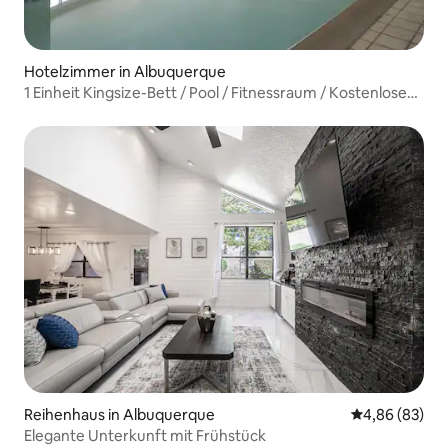
Hotelzimmer in Albuquerque
1 Einheit Kingsize-Bett / Pool / Fitnessraum / Kostenloses
Frühstück
Reihenhaus in Albuquerque
Durchschnittl
4,86 (83)
Elegante Unterkunft mit Frühstück