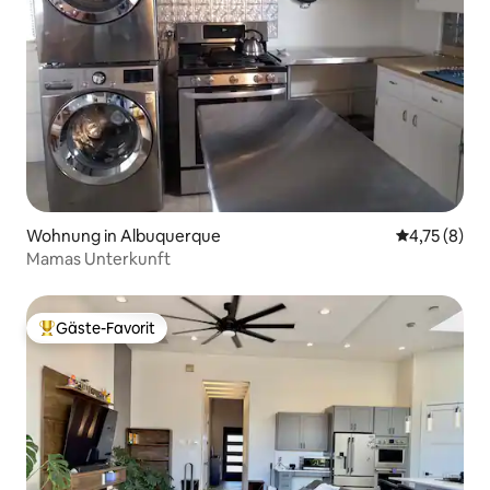
Wohnung in Albuquerque
Durchschnit
4,75 (8)
Mamas Unterkunft
Gäste-Favorit
Beliebter Gäste-Favorit.