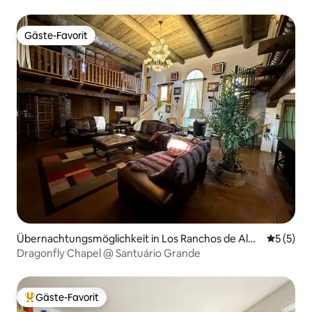
Gäste-Favorit
Gäste-Favorit
Übernachtungsmöglichkeit in Los Ranchos de Albu
Durchsch
5 (5)
querque
Dragonfly Chapel @ Santuário Grande
Gäste-Favorit
Beliebter Gäste-Favorit.