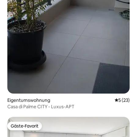
Eigentumswohnung
Durchschn
5 (23)
Casa di Palme CITY - Luxus-APT
Gäste-Favorit
Gäste-Favorit