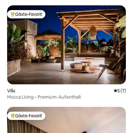
Gäste-Favorit
Beliebter Gäste-Favorit.
Villa
Durchsch
5 (7)
Mocca Living – Premium-Aufenthalt
Gäste-Favorit
Beliebter Gäste-Favorit.