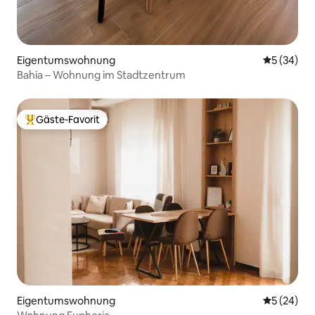
Eigentumswohnung
Durchschni
5 (34)
Bahia – Wohnung im Stadtzentrum
Gäste-Favorit
Beliebter Gäste-Favorit.
Eigentumswohnung
Durchschni
5 (24)