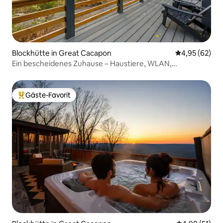
Blockhütte in Great Cacapon
Durchschnittl
4,95 (62)
Ein bescheidenes Zuhause – Haustiere, WLAN,
Feuerstelle, Terrasse, Grill
Gäste-Favorit
Beliebter Gäste-Favorit.