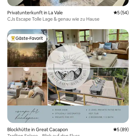
Privatunterkunft in La Vale
Durchschni
5 (54)
CJs Escape Tolle Lage & genau wie zu Hause
Gäste-Favorit
Beliebter Gäste-Favorit.
Blockhütte in Great Cacapon
Durchschni
5 (89)
Trofton Solace – Blick auf den Fluss