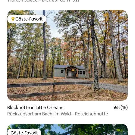
Gäste-Favorit
Beliebter Gäste-Favorit.
Blockhütte in Little Orleans
Durchschn
5 (15)
Rückzugsort am Bach, im Wald – Roteichenhütte
Gäste-Favorit