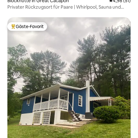
Blockhütte in Great Cacapon
Durchschnitt
4,98 (51)
Privater Rückzugsort für Paare | Whirlpool, Sauna und
Aussicht
Gäste-Favorit
Beliebter Gäste-Favorit.