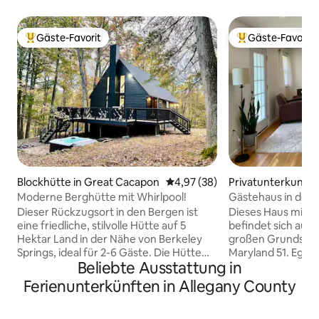
Gäste-Favorit
Gäste-Favorit
Beliebter Gäste-Favorit.
Beliebter Gäste-F
Blockhütte in Great Cacapon
Durchschnittliche Bewertung: 
4,97 (38)
Privatunterkunft 
Moderne Berghütte mit Whirlpool!
Gästehaus in der A
Dieser Rückzugsort in den Bergen ist
Dieses Haus mit z
eine friedliche, stilvolle Hütte auf 5
befindet sich auf 
Hektar Land in der Nähe von Berkeley
großen Grundstück
Springs, ideal für 2-6 Gäste. Die Hütte
Maryland 51. Egal,
Beliebte Ausstattung in
wurde geschmackvoll renoviert und
Durchreise bist od
verfügt über eine voll ausgestattete
um lokale Sehens
Ferienunterkünften in Allegany County
Küche, einen Whirlpool, einen
erkunden, dies ist
Arbeitsplatz für Remote-Arbeit mit
zum Ausruhen. De