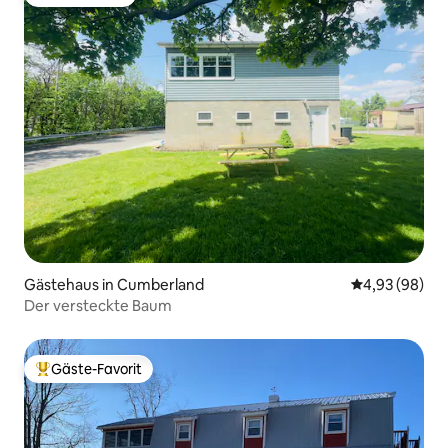
Gäste-Favorit
Gästehaus in Cumberland
Durchschnittl
4,93 (98)
Der versteckte Baum
Gäste-Favorit
Beliebter Gäste-Favorit.