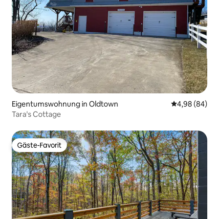
Eigentumswohnung in Oldtown
Durchschnittl
4,98 (84)
Tara's Cottage
Gäste-Favorit
Gäste-Favorit