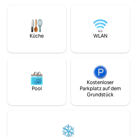
Highspeed-WLAN und eine große
historische Innen
Terrasse mit Lounge- und Essbereich!
der C&O Canal To
Genieße Cornhole an der Feuerstelle
befinden sich alle
oder grille und entspanne dich. Die
Meilen. Es gibt Wa
Schlafzimmer verfügen über ein
Angelmöglichkeit
Kingsize-Bett, ein Queensize-
Kilometer vom Ha
Doppelbett mit Zugang zur Terrasse und
bleibe im Haus un
Küche
WLAN
Etagenbetten. Hundefreundlich und in
ruhigen Kurzurlaub
der Nähe von Wanderwegen und lokalen
Bücher, Spiele un
heißen Quellen. Perfekt für einen
deine Nutzung.
Bergurlaub mit moderner Ausstattung!
Kostenloser
Pool
Parkplatz auf dem
Grundstück