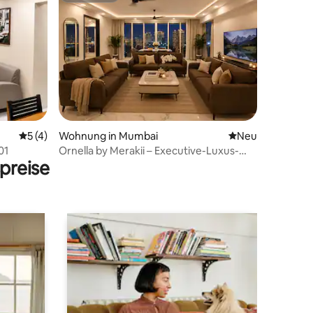
Durchschnittliche Bewertung: 5 von 5, 4 Bewertungen
5 (4)
Wohnung in Mumbai
Neue Unterkunft
Neu
23 Bewertungen
01
Ornella by Merakii – Executive-Luxus-
preise
Residenz.