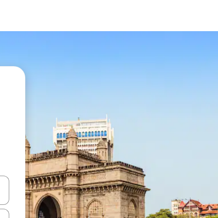
en Pfeiltasten nach oben und unten oder erkunde die Ergebnisse durc