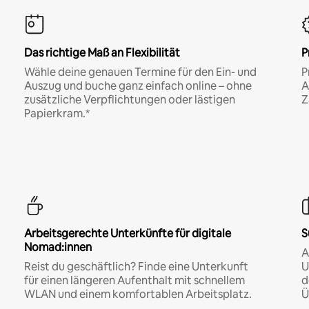
Das richtige Maß an Flexibilität
P
Wähle deine genauen Termine für den Ein- und
P
Auszug und buche ganz einfach online – ohne
A
zusätzliche Verpflichtungen oder lästigen
Z
Papierkram.*
Arbeitsgerechte Unterkünfte für digitale
S
Nomad:innen
A
Reist du geschäftlich? Finde eine Unterkunft
U
für einen längeren Aufenthalt mit schnellem
d
WLAN und einem komfortablen Arbeitsplatz.
Ü