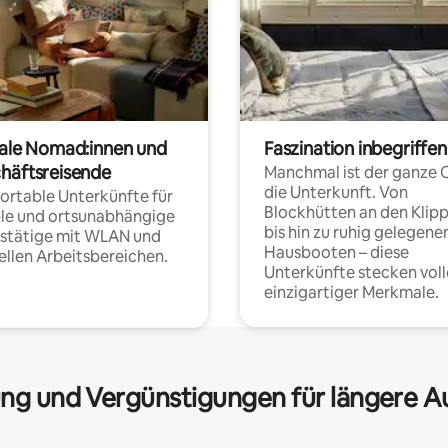
tale Nomad:innen und
Faszination inbegriffen
häftsreisende
Manchmal ist der ganze 
die Unterkunft. Von
rtable Unterkünfte für
Blockhütten an den Klip
ble und ortsunabhängige
bis hin zu ruhig gelegene
fstätige mit WLAN und
Hausbooten – diese
ellen Arbeitsbereichen.
Unterkünfte stecken voll
einzigartiger Merkmale.
ng und Vergünstigungen für längere A