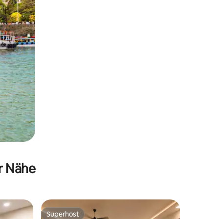
er Nähe
Superhost
Superhost