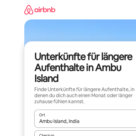
Zu
Inhalten
springen
Unterkünfte für längere
Aufenthalte in Ambu
Island
Finde Unterkünfte für längere Aufenthalte, in
denen du dich auch einen Monat oder länger
zuhause fühlen kannst.
Ort
Wenn Ergebnisse verfügbar sind, navigiere mit d
Check-in