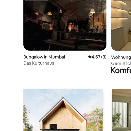
Bungalow in Mumbai
Durchschnittliche Be
4,67 (3)
Wohnung 
Das Kulturhaus
Gemütlich
Komfo
Versova