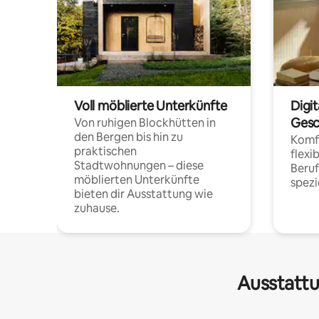
Voll möblierte Unterkünfte
Digi
Gesc
Von ruhigen Blockhütten in
den Bergen bis hin zu
Komfo
praktischen
flexi
Stadtwohnungen – diese
Beru
möblierten Unterkünfte
spezi
bieten dir Ausstattung wie
zuhause.
Ausstattu