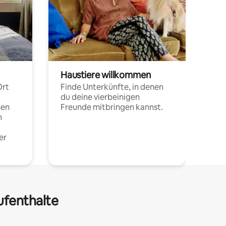
Haustiere willkommen
Ort
Finde Unterkünfte, in denen
du deine vierbeinigen
pen
Freunde mitbringen kannst.
n
er
ufenthalte