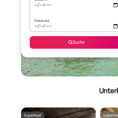
Check-out
Suche
Unterk
Superhost
Superho
Superhost
Superho