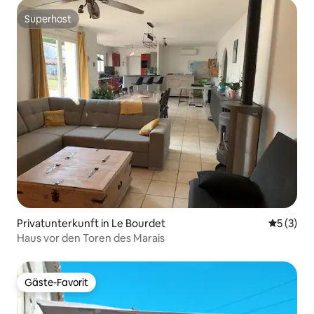
Superhost
Superhost
Privatunterkunft in Le Bourdet
Durchsch
5 (3)
Haus vor den Toren des Marais
Gäste-Favorit
Gäste-Favorit