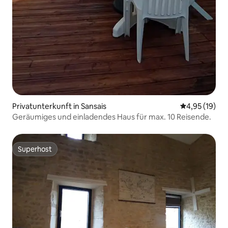
Privatunterkunft in Sansais
Durchschnitt
4,95 (19)
Geräumiges und einladendes Haus für max. 10 Reisende.
Superhost
Superhost