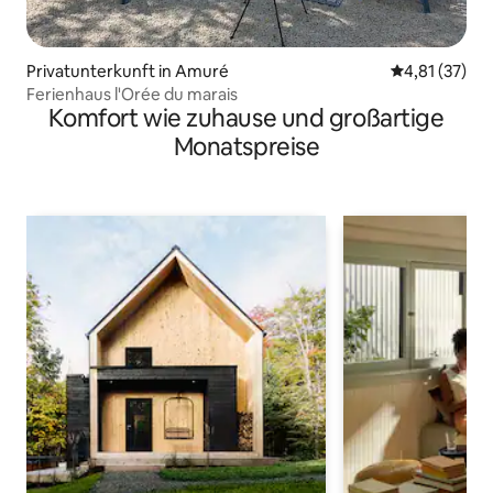
Privatunterkunft in Amuré
Durchschnitt
4,81 (37)
Ferienhaus l'Orée du marais
Komfort wie zuhause und großartige
Monatspreise