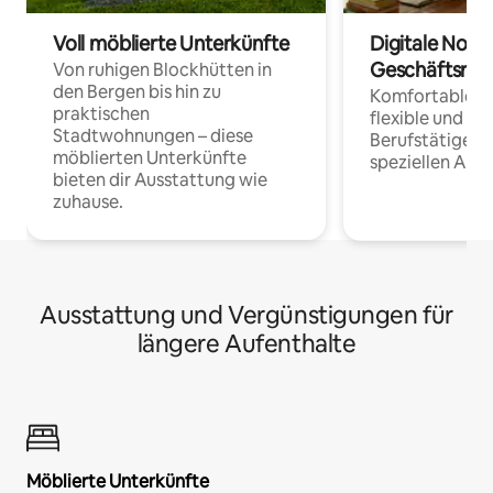
Voll möblierte Unterkünfte
Digitale Noma
Geschäftsrei
Von ruhigen Blockhütten in
den Bergen bis hin zu
Komfortable Un
praktischen
flexible und o
Stadtwohnungen – diese
Berufstätige 
möblierten Unterkünfte
speziellen Arbe
bieten dir Ausstattung wie
zuhause.
Ausstattung und Vergünstigungen für
längere Aufenthalte
Möblierte Unterkünfte