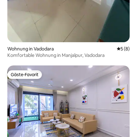
Wohnung in Vadodara
Durchschn
5 (8)
Komfortable Wohnung in Manjalpur, Vadodara
Gäste-Favorit
Gäste-Favorit