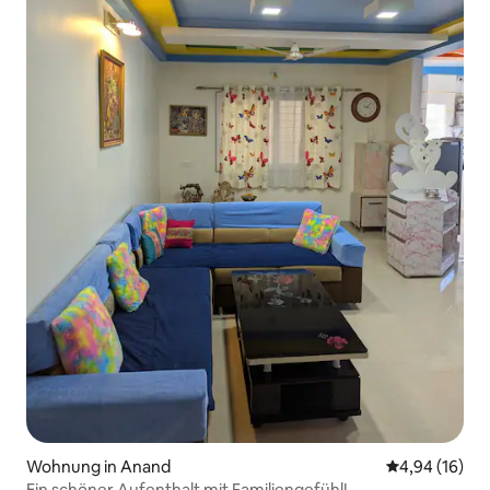
Wohnung in Anand
Durchschnitt
4,94 (16)
Ein schöner Aufenthalt mit Familiengefühl!