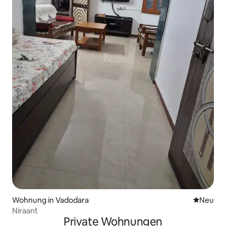
Wohnung in Vadodara
Neue Unt
Neu
Niraant
Private Wohnungen