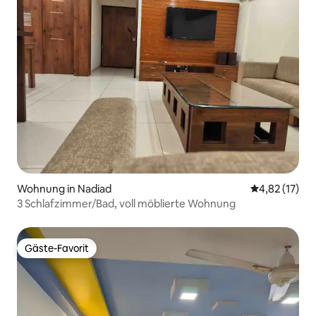
Wohnung in Nadiad
Durchschnitt
4,82 (17)
3 Schlafzimmer/Bad, voll möblierte Wohnung
Gäste-Favorit
Gäste-Favorit