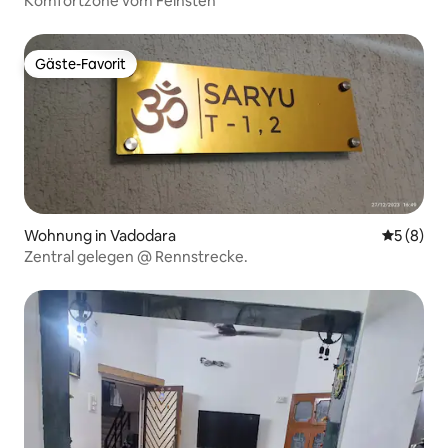
Komfortzone vom Feinsten
Gäste-Favorit
Gäste-Favorit
Wohnung in Vadodara
Durchschn
5 (8)
Zentral gelegen @ Rennstrecke.