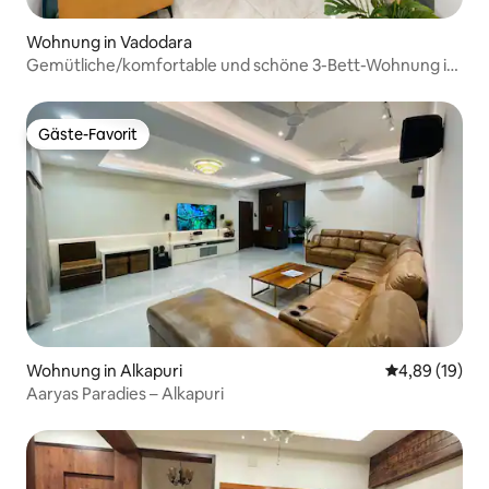
Wohnung in Vadodara
Gemütliche/komfortable und schöne 3-Bett-Wohnung in
Gotri
Gäste-Favorit
Gäste-Favorit
Wohnung in Alkapuri
Durchschnitt
4,89 (19)
Aaryas Paradies – Alkapuri