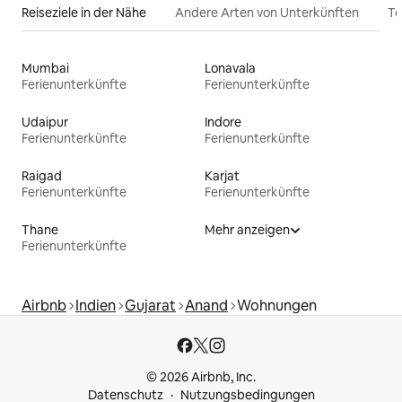
Reiseziele in der Nähe
Andere Arten von Unterkünften
To
Mumbai
Lonavala
Ferienunterkünfte
Ferienunterkünfte
Udaipur
Indore
Ferienunterkünfte
Ferienunterkünfte
Raigad
Karjat
Ferienunterkünfte
Ferienunterkünfte
Thane
Mehr anzeigen
Ferienunterkünfte
Airbnb
Indien
Gujarat
Anand
Wohnungen
© 2026 Airbnb, Inc.
Datenschutz
Nutzungsbedingungen