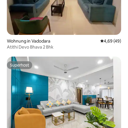
Wohnung in Vadodara
Durchschnittl
4,69 (49)
Atithi Devo Bhava 2 Bhk
Superhost
Superhost