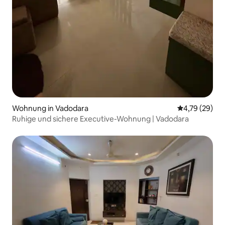
Wohnung in Vadodara
Durchschnitt
4,79 (29)
Ruhige und sichere Executive-Wohnung | Vadodara