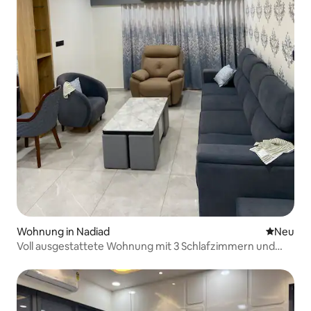
Wohnung in Nadiad
Neue Unt
Neu
Voll ausgestattete Wohnung mit 3 Schlafzimmern und
allen Nebenkosten