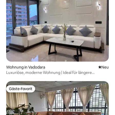
Wohnung in Vadodara
Neue Unt
Neu
Luxuriöse, moderne Wohnung | Ideal für längere
Aufenthalte
Gäste-Favorit
Gäste-Favorit