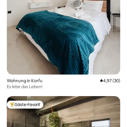
Wohnung in Korfu
Durchschnittl
4,97 (30)
Es lebe das Leben!
Gäste-Favorit
Beliebter Gäste-Favorit.