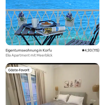
Eigentumswohnung in Korfu
Durchschnittl
4,93 (115)
Elia Apartment mit Meerblick
Gäste-Favorit
Gäste-Favorit