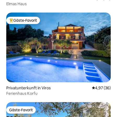
Elmas Haus
Gäste-Favorit
Beliebter Gäste-Favorit.
Privatunterkunft in Viros
Durchschnittl
4,97 (36)
Ferienhaus Korfu
Gäste-Favorit
Gäste-Favorit