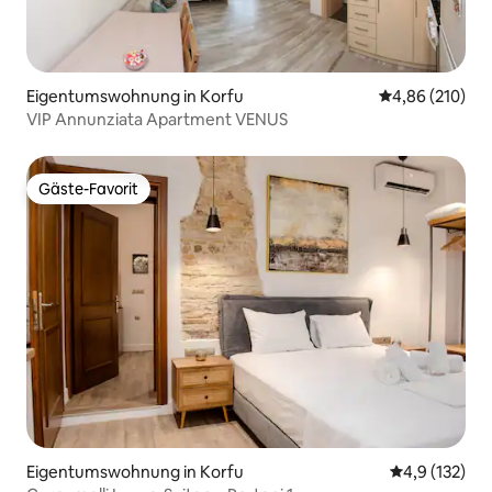
Eigentumswohnung in Korfu
Durchschnittli
4,86 (210)
VIP Annunziata Apartment VENUS
Gäste-Favorit
Gäste-Favorit
Eigentumswohnung in Korfu
Durchschnitt
4,9 (132)