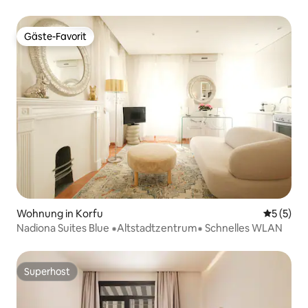
Gäste-Favorit
Gäste-Favorit
Wohnung in Korfu
Durchsch
5 (5)
Nadiona Suites Blue ⁕Altstadtzentrum⁕ Schnelles WLAN
Superhost
Superhost