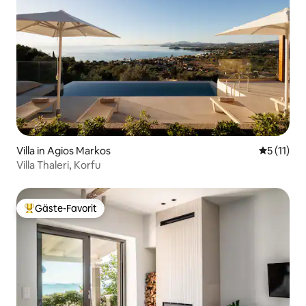
Villa in Agios Markos
Durchschn
5 (11)
Villa Thaleri, Korfu
Gäste-Favorit
Beliebter Gäste-Favorit.