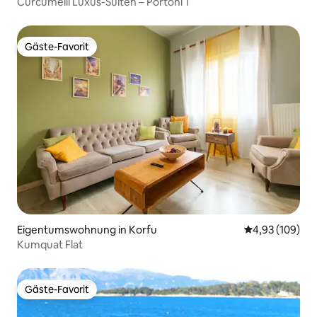
Curcumelli Luxus-Suiten – Portoni 1
Gäste-Favorit
Gäste-Favorit
Eigentumswohnung in Korfu
Durchschnittli
4,93 (109)
Kumquat Flat
Gäste-Favorit
Gäste-Favorit