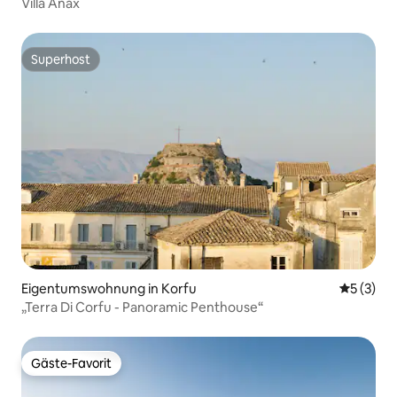
Villa Anax
Superhost
Superhost
Eigentumswohnung in Korfu
Durchsch
5 (3)
„Terra Di Corfu - Panoramic Penthouse“
Gäste-Favorit
Gäste-Favorit