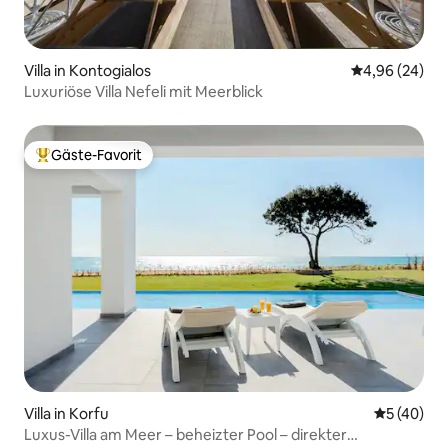
Villa in Kontogialos
Durchschnittl
4,96 (24)
Luxuriöse Villa Nefeli mit Meerblick
Gäste-Favorit
Beliebter Gäste-Favorit.
Villa in Korfu
Durchschni
5 (40)
Luxus-Villa am Meer – beheizter Pool – direkter