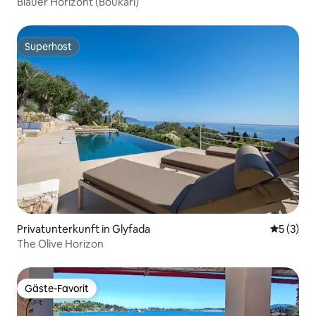
Blauer Horizont (Boukari)
Superhost
Superhost
Privatunterkunft in Glyfada
Durchsch
5 (3)
The Olive Horizon
Gäste-Favorit
Gäste-Favorit