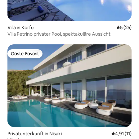
Villa in Korfu
Durchschn
5 (25)
Villa Petrino privater Pool, spektakuläre Aussicht
Gäste-Favorit
Gäste-Favorit
Privatunterkunft in Nisaki
Durchschnitt
4,91 (11)