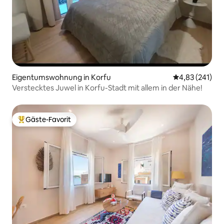
Eigentumswohnung in Korfu
Durchschnittl
4,83 (241)
Verstecktes Juwel in Korfu-Stadt mit allem in der Nähe!
Gäste-Favorit
Beliebter Gäste-Favorit.