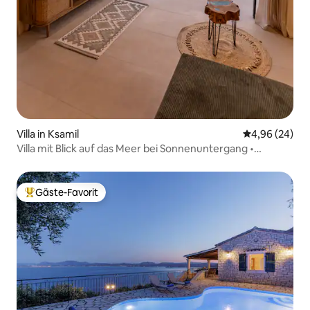
Villa in Ksamil
Durchschnittl
4,96 (24)
Villa mit Blick auf das Meer bei Sonnenuntergang •
Privater Pool & Whirlpool
Gäste-Favorit
Beliebter Gäste-Favorit.