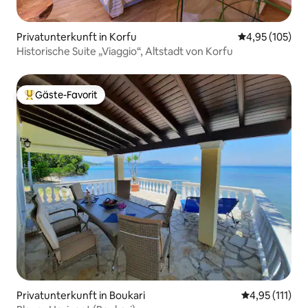
Privatunterkunft in Korfu
Durchschnittl
4,95 (105)
Historische Suite „Viaggio“, Altstadt von Korfu
Gäste-Favorit
Beliebter Gäste-Favorit.
Privatunterkunft in Boukari
Durchschnittl
4,95 (111)