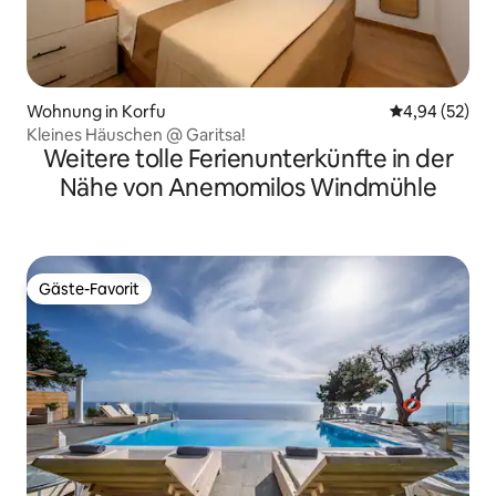
Wohnung in Korfu
Durchschnittl
4,94 (52)
Kleines Häuschen @ Garitsa!
Weitere tolle Ferienunterkünfte in der
Nähe von Anemomilos Windmühle
Gäste-Favorit
Gäste-Favorit