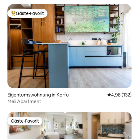
Gäste-Favorit
Beliebter Gäste-Favorit.
Eigentumswohnung in Korfu
Durchschnittl
4,98 (132)
Meli Apartment
Gäste-Favorit
Gäste-Favorit