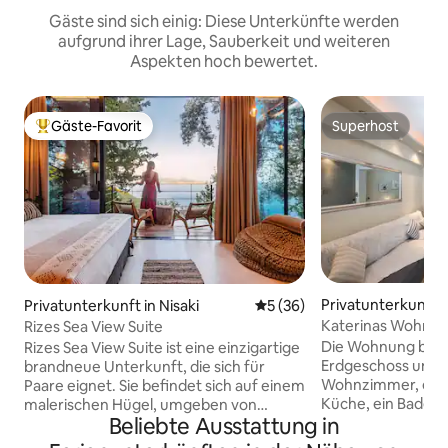
Gäste sind sich einig: Diese Unterkünfte werden
aufgrund ihrer Lage, Sauberkeit und weiteren
Aspekten hoch bewertet.
Gäste-Favorit
Superhost
Beliebter Gäste-Favorit.
Superhost
Privatunterkunft i
Privatunterkunft in Nisaki
Durchschnittliche Bewertun
5 (36)
Katerinas Wohnu
Rizes Sea View Suite
Die Wohnung befin
Rizes Sea View Suite ist eine einzigartige
Erdgeschoss und v
brandneue Unterkunft, die sich für
Wohnzimmer, eine 
Paare eignet. Sie befindet sich auf einem
Küche, ein Badez
malerischen Hügel, umgeben von
Beliebte Ausstattung in
Schlafzimmer. Ideal für
Olivenbäumen und Grün. Die Suite
auch einen großen B
erstreckt sich über 38 Quadratmeter