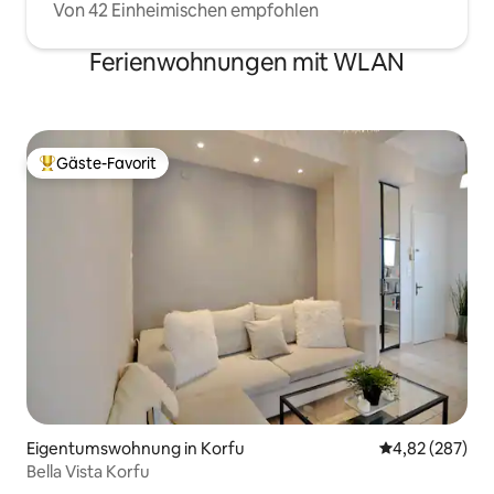
Von 42 Einheimischen empfohlen
Ferienwohnungen mit WLAN
Gäste-Favorit
Beliebter Gäste-Favorit.
Eigentumswohnung in Korfu
Durchschnittli
4,82 (287)
Bella Vista Korfu