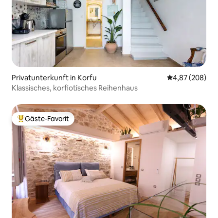
Privatunterkunft in Korfu
Durchschnittli
4,87 (208)
Klassisches, korfiotisches Reihenhaus
Gäste-Favorit
Beliebter Gäste-Favorit.