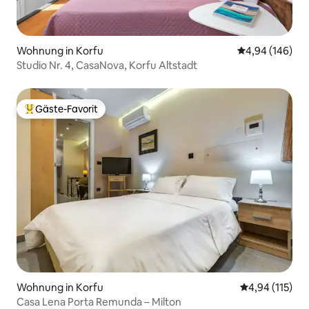
Wohnung in Korfu
Durchschnittli
4,94 (146)
Studio Nr. 4, CasaNova, Korfu Altstadt
Gäste-Favorit
Beliebter Gäste-Favorit.
Wohnung in Korfu
Durchschnittl
4,94 (115)
Casa Lena Porta Remunda – Milton