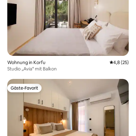
Wohnung in Korfu
Durchschnit
4,8 (25)
Studio „Avia“ mit Balkon
Gäste-Favorit
Gäste-Favorit