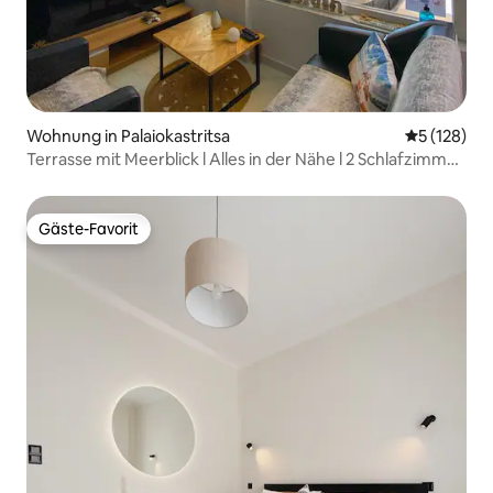
Wohnung in Palaiokastritsa
Durchschni
5 (128)
Terrasse mit Meerblick l Alles in der Nähe l 2 Schlafzimmer
+ Parkplatz
Gäste-Favorit
Gäste-Favorit