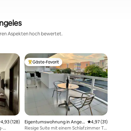
Angeles
teren Aspekten hoch bewertet.
Wohnung 
Gäste-Favorit
Gäste-F
Beliebter Gäste-Favorit.
Gäste-F
Familien
Euphoria
Genieße 
und Fitn
stilvolle
Residence
Gruppen o
geräumig
Schlafzi
verfügt 
entspann
dich nac
urchschnittliche Bewertung: 4,93 von 5, 128 Bewertungen
4,93 (128)
Eigentumswohnung in Angel
Durchschnittliche Be
4,97 (31)
kannst. 
es
Komfort 
g-
Riesige Suite mit einem Schlafzimmer T