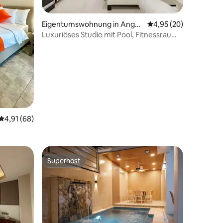
76 Bewertungen
Eigentumswohnung in Angel
Durchschnittliche Be
4,95 (20)
es
Luxuriöses Studio mit Pool, Fitnessraum
im Kandi Palace
Durchschnittliche Bewertung: 4,91 von 5, 68 Bewertungen
4,91 (68)
Superhost
Superhost