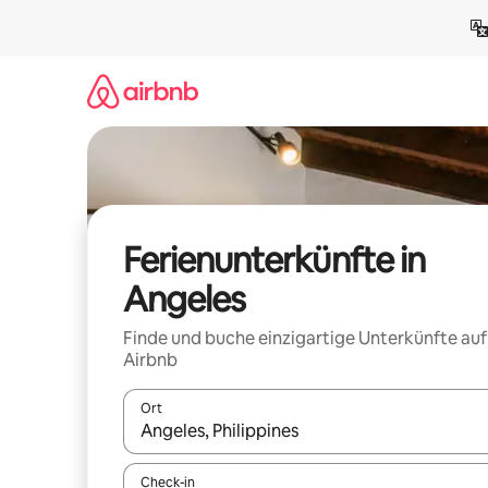
Zu
Inhalten
springen
Ferienunterkünfte in
Angeles
Finde und buche einzigartige Unterkünfte auf
Airbnb
Ort
Wenn Ergebnisse verfügbar sind, navigiere mit d
Check-in