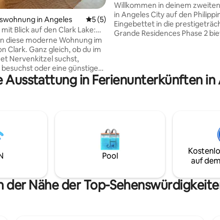
Sonnenuntergang, Nähe zum
Willkommen in deinem zweite
Nachtleben
in Angeles City auf den Philippi
swohnung in Angeles
Durchschnittliche Bewertung: 5 von 5,
5 (5)
Eingebettet in die prestigeträc
it Blick auf den Clark Lake:
Grande Residences Phase 2 bie
Doppelbett + in der Nähe des
 in diese moderne Wohnung im
unsere geräumige 1-Zimmer-
ns
n Clark. Ganz gleich, ob du im
die perfekte Mischung aus Kom
et Nervenkitzel suchst,
Bequemlichkeit und atembera
 besuchst oder eine günstige
Aussicht. Wenn du unsere gemütliche
e Ausstattung in Ferienunterkünften in
er Nähe des Clark International
Unterkunft betrittst, wirst du v
nötigst – dies ist dein
voll ausgestatteten Küche begr
sgangspunkt. Lasse dich
sich perfekt eignet, um nach B
m atemberaubenden, ruhigen
köstliche Mahlzeiten zuzuberei
direkt von deiner Unterkunft
Lage in der obersten Etage sorg
 – die ideale Kulisse für
einen atemberaubenden Blick a
orgenkaffee. Deine Unterkunft
Berge bei Sonnenuntergang, d
omfort ausgelegt und bietet
bequem von deinem eigenen 
Kostenlo
ere, moderne Einrichtung mit
Balkon aus genießen kannst.
N
Pool
auf dem
s du für einen reibungslosen
t benötigst. Erlebe die
 Mischung aus Spannung und
in der Nähe der Top-Sehenswürdigkeite
ng. Schreib uns eine
!