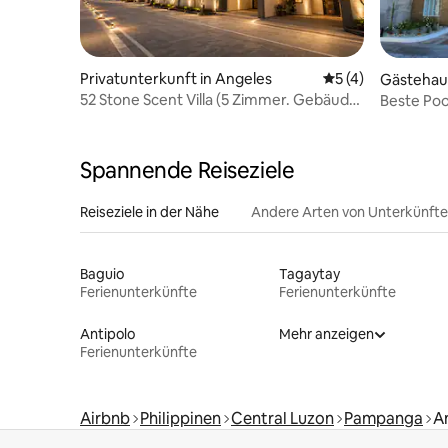
Privatunterkunft in Angeles
Durchschnittliche
5 (4)
Gästehaus
52 Stone Scent Villa (5 Zimmer. Gebäude
Beste Pool
E)
Einheiten
Spannende Reiseziele
Reiseziele in der Nähe
Andere Arten von Unterkünft
Baguio
Tagaytay
Ferienunterkünfte
Ferienunterkünfte
Antipolo
Mehr anzeigen
Ferienunterkünfte
Airbnb
Philippinen
Central Luzon
Pampanga
A