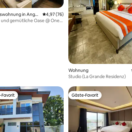
swohnung in Angel
Durchschnittliche Bewertung: 4,97 von 5, 
4,97 (76)
e und gemütliche Oase @ One
Rooftop Pool
ertung: 4,97 von 5, 33 Bewertungen
Wohnung
Studio (La Grande Residenz)
-Favorit
Gäste-Favorit
r Gäste-Favorit.
Gäste-Favorit