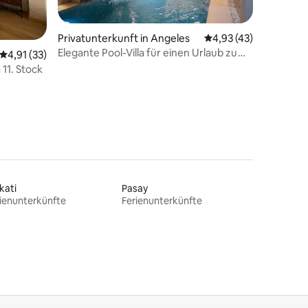
Privatunterkunft in Angeles
Durchschnittliche Be
4,93 (43)
Elegante Pool-Villa für einen Urlaub zu
 9 Bewertungen
Durchschnittliche Bewertung: 4,91 von 5, 33 Bewertungen
4,91 (33)
Hause in Clark Koreatown
11. Stock
kati
Pasay
ienunterkünfte
Ferienunterkünfte