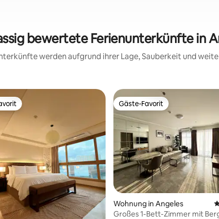
assig bewertete Ferienunterkünfte in 
 Unterkünfte werden aufgrund ihrer Lage, Sauberkeit und wei
vorit
Gäste-Favorit
vorit
Gäste-Favorit
Bewertung: 5 von 5, 73 Bewertungen
Wohnung in Angeles
D
Großes 1-Bett-Zimmer mit Ber