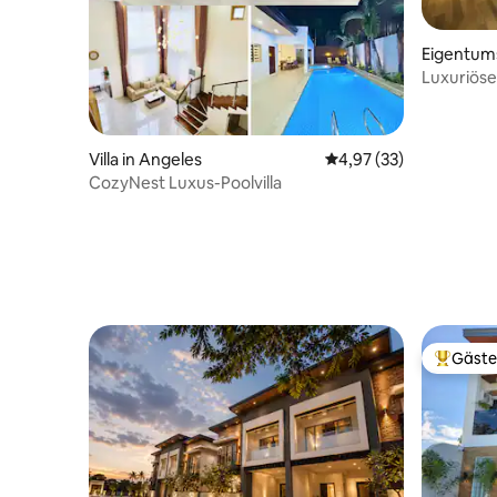
Eigentum
es
Luxuriös
Euphoria 
Villa in Angeles
Durchschnittliche Bew
4,97 (33)
CozyNest Luxus-Poolvilla
Gäste
Beliebte