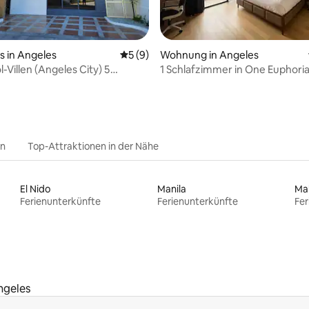
 Bewertung: 5 von 5, 4 Bewertungen
 in Angeles
Durchschnittliche Bewertung: 5 von 5,
5 (9)
Wohnung in Angeles
-Villen (Angeles City) 5
1 Schlafzimmer in One Euphoria 
en
Top-Attraktionen in der Nähe
El Nido
Manila
Ma
Ferienunterkünfte
Ferienunterkünfte
Fer
ngeles