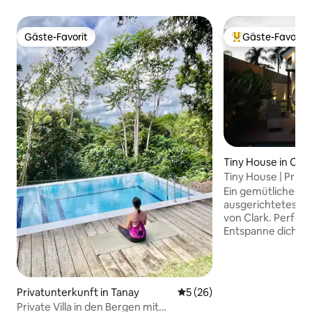
Gäste-Favorit
Gäste-Favorit
Gäste-Favorit
Beliebter Gäste-F
Tiny House in Con
Tiny House | Privat
von Clark | Kings
Ein gemütliches, a
ausgerichtetes Ti
von Clark. Perfekt
Entspanne dich in
Tauchbecken, gen
Morgen und erhole
durchdacht gestal
Aufenthalte. Schlafgelegenheiten: •
Privatunterkunft in Tanay
Durchschnittliche Bewertun
5 (26)
King-Size-Bett • Schlafsofa Ausstattung
Private Villa in den Bergen mit
• Privates Tauchbecken • K