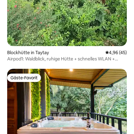
Blockhütte in Taytay
Durchschnittl
4,96 (45)
Airpod1: Waldblick, ruhige Hütte + schnelles WLAN +
Lagerfeuer
Gäste-Favorit
Gäste-Favorit