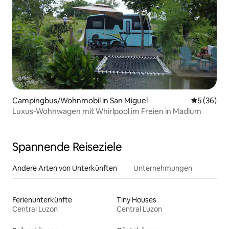
Campingbus/Wohnmobil in San Miguel
Durchschni
5 (36)
Luxus-Wohnwagen mit Whirlpool im Freien in Madlum
Spannende Reiseziele
Andere Arten von Unterkünften
Unternehmungen
Ferienunterkünfte
Tiny Houses
Central Luzon
Central Luzon