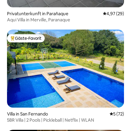
Privatunterkunft in Parañaque
Durchschnittl
4,97 (29)
Aqui Villa in Merville, Paranaque
Gäste-Favorit
Beliebter Gäste-Favorit.
Villa in San Fernando
Durchschn
5 (72)
5BR Villa | 2 Pools | Pickleball | Netflix | WLAN