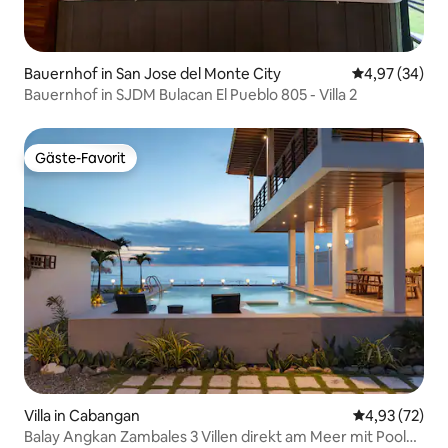
Bauernhof in San Jose del Monte City
Durchschnittl
4,97 (34)
Bauernhof in SJDM Bulacan El Pueblo 805 - Villa 2
Gäste-Favorit
Gäste-Favorit
Villa in Cabangan
Durchschnitt
4,93 (72)
Balay Angkan Zambales 3 Villen direkt am Meer mit Pool