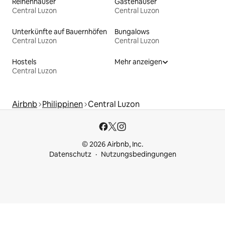
Reihenhäuser
Gästehäuser
Central Luzon
Central Luzon
Unterkünfte auf Bauernhöfen
Bungalows
Central Luzon
Central Luzon
Hostels
Mehr anzeigen
Central Luzon
Airbnb
Philippinen
Central Luzon
© 2026 Airbnb, Inc.
Datenschutz
Nutzungsbedingungen