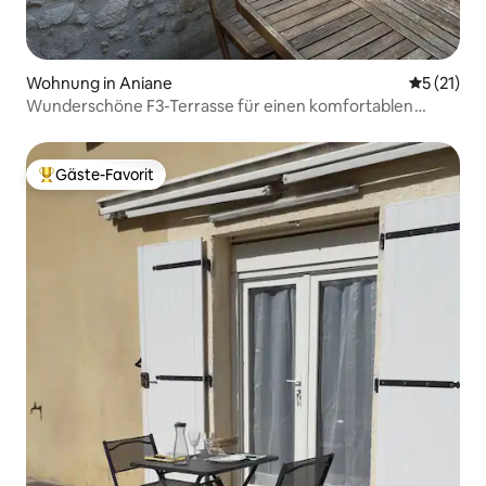
Wohnung in Aniane
Durchschn
5 (21)
Wunderschöne F3-Terrasse für einen komfortablen
Aufenthalt
Gäste-Favorit
Beliebter Gäste-Favorit.