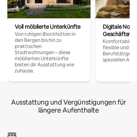
Voll möblierte Unterkünfte
Digitale Noma
Geschäftsrei
Von ruhigen Blockhütten in
den Bergen bis hin zu
Komfortable Un
praktischen
flexible und o
Stadtwohnungen – diese
Berufstätige 
möblierten Unterkünfte
speziellen Arbe
bieten dir Ausstattung wie
zuhause.
Ausstattung und Vergünstigungen für
längere Aufenthalte