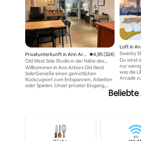
Loft in A
Swanky St
Privatunterkunft in Ann Arb
Durchschnittliche Bewe
4,95 (324)
KING-SIZ
Du wirst d
or
Old West Side Studio in der Nähe des
nur wenig
Michigan Stadiums
Willkommen in Ann Arbors Old West
was die Li
Side!Genieße einen gemütlichen
Arcade zu
Rückzugsort zum Entspannen, Arbeiten
mehr entf
oder Spielen. Unser privater Eingang,
bietet 50
Beliebte
Studio/Effizienz, ist eine Meile vom
Design un
Michigan Stadium entfernt (6
der Innen
Fahrminuten/22 Gehminuten) und nur
gemütlic
einen kurzen Spaziergang von
schaue di
Bushaltestellen, Geschäften, Cafés,
bereitges
Restaurants, Spielplätzen, Parks und
an! Deine
bewaldeten Gebieten entfernt. Günstig
alles, wa
gelegen zur I-94 oder M-14, nur wenige
zuzuberei
Minuten von der Innenstadt von Ann