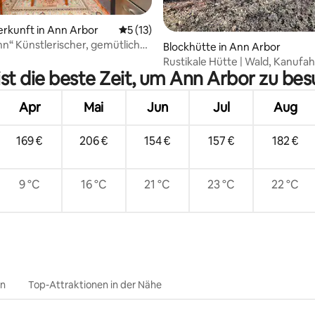
erkunft in Ann Arbor
Durchschnittliche Bewertung: 5 von 5, 
5 (13)
nn“ Künstlerischer, gemütlicher
Bewertung: 5 von 5, 32 Bewertungen
Blockhütte in Ann Arbor
– riesiger eingezäunter Hof
Rustikale Hütte | Wald, Kanufah
st die beste Zeit, um Ann Arbor zu be
der Nähe des Stadions
Apr
Mai
Jun
Jul
Aug
169 €
206 €
154 €
157 €
182 €
9 °C
16 °C
21 °C
23 °C
22 °C
en
Top-Attraktionen in der Nähe