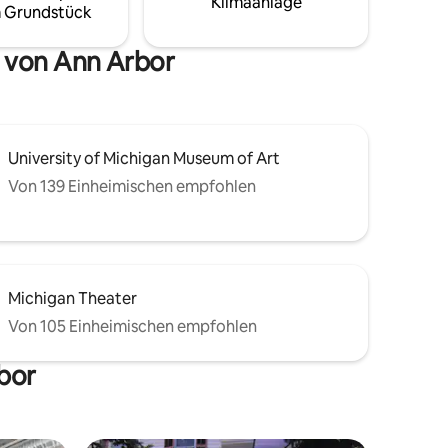
Klimaanlage
20
Auf der anderen Straßenseite befinden
 Grundstück
fernt.
sich der Kerrytown Market und die
e – buche
Geschäfte, während der Ann Arbor
n von Ann Arbor
chern!
Farmers Market nur einen Katzensprung
entfernt ist.
University of Michigan Museum of Art
Von 139 Einheimischen empfohlen
Michigan Theater
Von 105 Einheimischen empfohlen
rbor