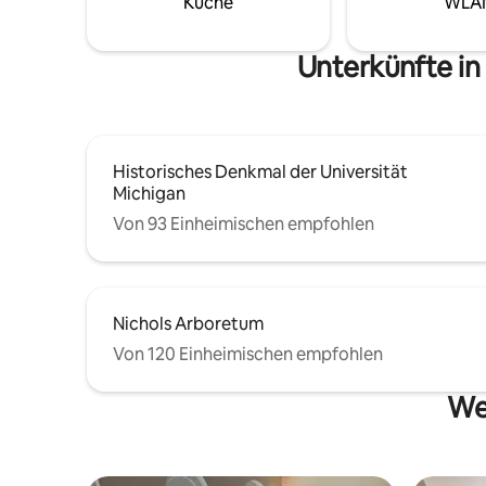
Küche
WLA
Küche dir
Arbor entfernt. Der Raum umfasst ein
möchtest d
Queensize-Bett, ein Tagesbett (als
eine Unte
Zweibett-/Kingsize-Doppelbett
Unterkünfte in
so
genutzt), Wohn-/Ess-/Arbeitsbereich
und ein voll ausgestattetes, großes
Badezimmer. Familien-/LGBTQ-
freundlich.
Historisches Denkmal der Universität
Michigan
Von 93 Einheimischen empfohlen
Nichols Arboretum
Von 120 Einheimischen empfohlen
Wei