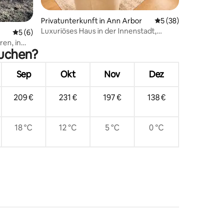
13 Bewertungen
Privatunterkunft in Ann Arbor
Durchschnittliche
5 (38)
Luxuriöses Haus in der Innenstadt,
Durchschnittliche Bewertung: 5 von 5, 6 Bewertungen
5 (6)
UMich zu Fuß erreichbar
ren, in
suchen?
Sep
Okt
Nov
Dez
209 €
231 €
197 €
138 €
18 °C
12 °C
5 °C
0 °C