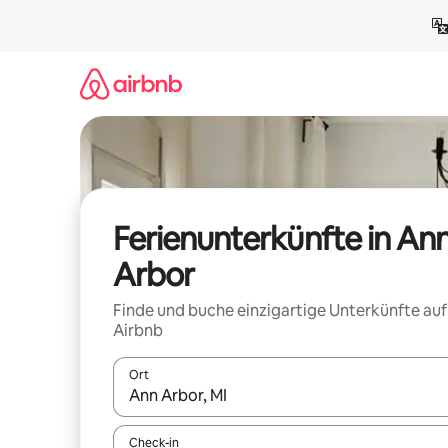
Zu
Inhalten
springen
Ferienunterkünfte in An
Arbor
Finde und buche einzigartige Unterkünfte auf
Airbnb
Ort
Wenn Ergebnisse verfügbar sind, navigiere mit d
Check-in