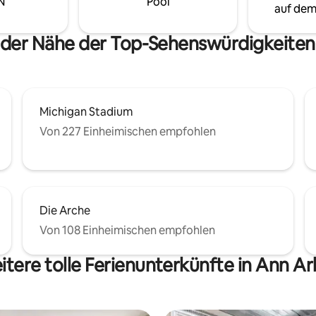
N
Pool
ekt vor deiner Haustür
nahegelegenen UM-Campus. 
auf dem
u vielleicht nie kochen! Das ist
Gehminuten vom Big House ent
rkunft, die du nicht verpassen
Kostenlose Parkplätze inklusiv
 der Nähe der Top-Sehenswürdigkeite
lltest! STR26-3686
jetzt, um dir deinen Platz zu si
Michigan Stadium
Von 227 Einheimischen empfohlen
Die Arche
Von 108 Einheimischen empfohlen
tere tolle Ferienunterkünfte in Ann A