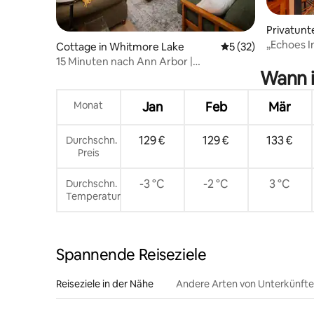
Privatunt
„Echoes I
Cottage in Whitmore Lake
Durchschnittliche 
5 (32)
Bungalow 
15 Minuten nach Ann Arbor |
Wann i
Charmantes Ferienhaus mit 2
Schlafzimmern
Monat
Jan
Feb
Mär
129 €
129 €
133 €
Durchschn.
Preis
-3 °C
-2 °C
3 °C
Durchschn.
Temperatur
Spannende Reiseziele
Reiseziele in der Nähe
Andere Arten von Unterkünft