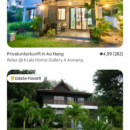
Privatunterkunft in Ao Nang
Durchschnittli
4,99 (282)
Relax @ Krabi Home Gallery 4 Aonang
Gäste-Favorit
Beliebter Gäste-Favorit.