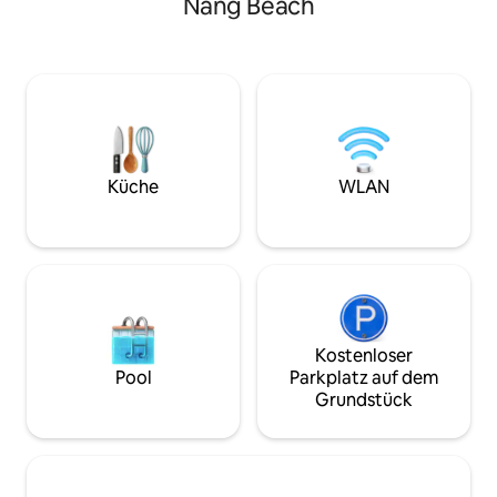
Nang Beach
einen ruhigen Rückzugsort mit
Badewanne im Fre
Panoramablick auf das Meer und den
verfügt über einen
tropischen Dschungel von Ihrem
Fitnesscenter. In 
privaten Balkon aus. Im Inneren finden
der Restaurants, d
Sie zwei Schlafzimmer und zwei
Apotheke, der Min
Badezimmer. Dieses Apartment verfügt
Reiseleiter und d
über zwei Smart-TVs (55 Zoll im
Rollern. Die Wohn
Wohnzimmer und 43 Zoll im
einem Hügel und d
Schlafzimmer) für Netflix, YouTube oder
einen Golfcart-Se
Küche
WLAN
Premium-Kabelfernsehen. Ein Hybrid-
bis 21:00 Uhr auf
Esstisch kann als Arbeitsbereich genutzt
Dies ist der perfe
werden. Stabiles Glasfaser-Internet ist
Ao Nang, Krabi, z
verfügbar. Die voll ausgestattete Küche
umfasst Geräte für leichtes Kochen wie
einen Kühlschrank, eine Mikrowelle,
einen Elektroherd, einen Toaster, einen
Reiskocher, eine Kaffeemaschine und
Kostenloser
alle notwendigen Kochutensilien.
Pool
Parkplatz auf dem
Erwachen Sie mit einer erfrischenden
Grundstück
Meeresbrise und Meer- und Waldblick
vom Balkon/der Badewanne, die mit
Sitzgelegenheiten ausgestattet ist,
perfekt zum Entspannen und
Beobachten des Sonnenuntergangs.