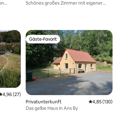
on
Schönes großes Zimmer mit eigener
Küchenzeile und Bad
Gäste-Favorit
Gäste-Favorit
Durchschnittliche Bewertung: 4,96 von 5, 27 Bewertungen
4,96 (27)
Privatunterkunft
Durchschnittliche Bew
4,85 (130)
Das gelbe Haus in Ans By