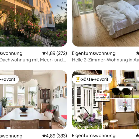
ewertung: 5 von 5, 122 Bewertungen
mswohnung
Durchschnittliche Bewertung: 4,89 von 5, 2
4,89 (272)
Eigentumswohnung
D
e Dachwohnung mit Meer- und
Helle 2-Zimmer-Wohnung in A
Åbyhøj mit Aussicht
-Favorit
Gäste-Favorit
r Gäste-Favorit.
Beliebter Gäste-Favorit.
rtung: 4,92 von 5, 178 Bewertungen
Eigentumswohnung
D
mswohnung
Durchschnittliche Bewertung: 4,89 von 5, 3
4,89 (333)