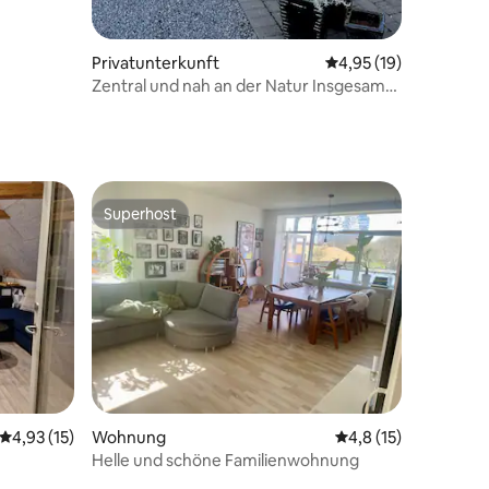
Privatunterkunft
Durchschnittliche Be
4,95 (19)
Zentral und nah an der Natur Insgesamt
8 Schlafplätze
Superhost
Superhost
Durchschnittliche Bewertung: 4,93 von 5, 15 Bewertungen
4,93 (15)
Wohnung
Durchschnittliche B
4,8 (15)
Helle und schöne Familienwohnung