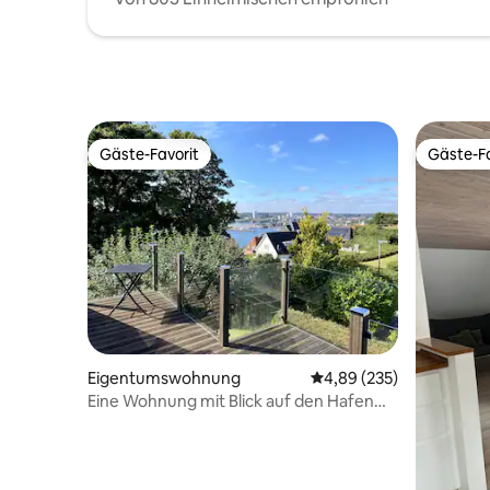
Gäste-Favorit
Gäste-Fa
Gäste-Favorit
Gäste-Fa
Eigentumswohnung
Durchschnittliche Bewe
4,89 (235)
Eine Wohnung mit Blick auf den Hafen
Kolding Fjord