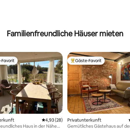
Familienfreundliche Häuser mieten
-Favorit
Gäste-Favorit
r Gäste-Favorit.
Beliebter Gäste-Favorit.
erkunft
Durchschnittliche Bewertung: 4,93 von 5, 
4,93 (28)
Privatunterkunft
reundliches Haus in der Nähe
Gemütliches Gästehaus auf d