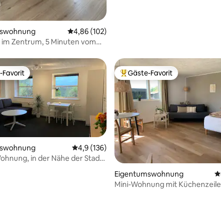
mswohnung
Durchschnittliche Bewertung: 4,86 von 5, 1
4,86 (102)
im Zentrum, 5 Minuten vom
of entfernt
-Favorit
Gäste-Favorit
r Gäste-Favorit.
Beliebter Gäste-Favorit.
mswohnung
Durchschnittliche Bewertung: 4,9 von 5, 1
4,9 (136)
hnung, in der Nähe der Stadt
nlosen Parkplätzen
rtung: 4,99 von 5, 197 Bewertungen
Eigentumswohnung
D
Mini-Wohnung mit Küchenzeil
eigenem Eingang