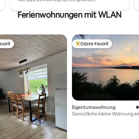
Ferienwohnungen mit WLAN
vorit
Gäste-Favorit
vorit
Beliebter Gäste-Favorit.
rtung: 4,89 von 5, 235 Bewertungen
Eigentumswohnung
D
Gemütliche kleine Wohnung a
von Mossø