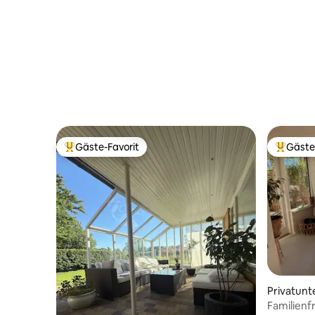
Gäste-Favorit
Gäste
Beliebter Gäste-Favorit.
Beliebte
Privatunt
Familienf