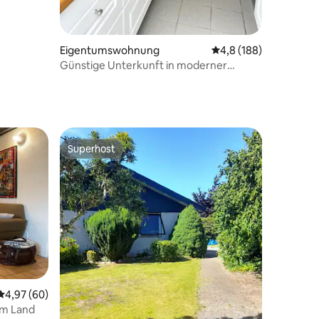
Eigentumswohnung
Durchschnittliche Be
4,8 (188)
Günstige Unterkunft in moderner
Wohnung.
Superhost
Superhost
28 Bewertungen
Durchschnittliche Bewertung: 4,97 von 5, 60 Bewertungen
4,97 (60)
em Land