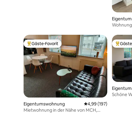
Eigentu
Wohnung 
Busbahnh
Gäste-Favorit
Gäste
Beliebter Gäste-Favorit.
Beliebte
Eigentu
Schöne Wo
mit koste
Eigentumswohnung
Durchschnittliche Bewe
4,99 (197)
Mietwohnung in der Nähe von MCH,
FCM, BOXEN & Gødstrup Hospital