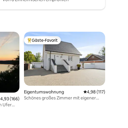
Gäste-Favorit
Beliebter Gäste-Favorit.
Eigentumswohnung
Durchschnittliche Bew
4,98 (117)
Schönes großes Zimmer mit eigener
urchschnittliche Bewertung: 4,93 von 5, 166 Bewertungen
4,93 (166)
Küchenzeile und Bad
m Ufer