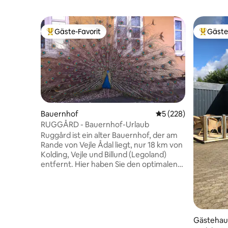
Gäste-Favorit
Gäste
Beliebter Gäste-Favorit.
Beliebte
Bauernhof
Durchschnittliche B
5 (228)
RUGGÅRD - Bauernhof-Urlaub
Ruggård ist ein alter Bauernhof, der am
Rande von Vejle Ådal liegt, nur 18 km von
Kolding, Vejle und Billund (Legoland)
entfernt. Hier haben Sie den optimalen
Ausgangspunkt für Ausflüge in die
schönste dänische Natur. Die Gegend
bietet Wanderwege, Rad- und Reitwege.
Hier gibt es viele Ausflugsmöglichkeiten,
aber nehmen Sie sich auch Zeit für einen
Gästehau
Aufenthalt auf dem Hof. Kinder LIEBEN