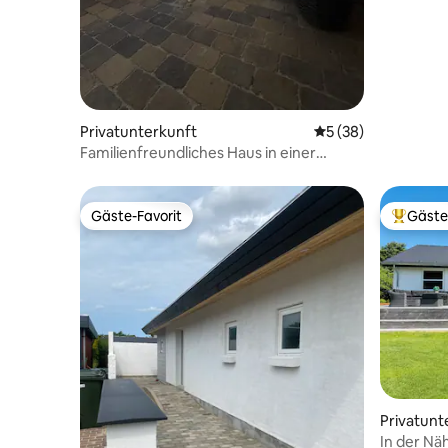
von Billu
Privatunterkunft
Durchschnittliche 
5 (38)
Familienfreundliches Haus in einer
perfekten Lage
Gäste-Favorit
Gäste
Gäste-Favorit
Beliebte
Privatunt
In der Nä