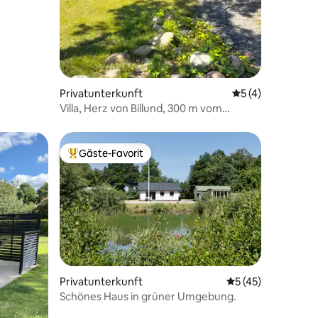
Privatunterkunft
Durchschnittlich
5 (4)
Villa, Herz von Billund, 300 m vom
Legocampus entfernt
Gäste-Favorit
Beliebter Gäste-Favorit.
Privatunterkunft
Durchschnittliche
5 (45)
Schönes Haus in grüner Umgebung.
39 Bewertungen