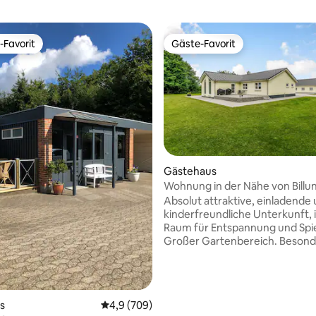
-Favorit
Gäste-Favorit
r Gäste-Favorit.
Gäste-Favorit
ewertung: 5 von 5, 228 Bewertungen
Gästehaus
Wohnung in der Nähe von Billu
Legoland Naturschöne Gegen
Absolut attraktive, einladende
kinderfreundliche Unterkunft, i
Raum für Entspannung und Spiel
Großer Gartenbereich. Besond
Unterkunft befindet sich in ein
malerischen Gegend, mit kurz
Entfernungen zu den beliebte
Sehenswürdigkeiten, wie Legol
s
Durchschnittliche Bewertung: 4,9 von 5, 7
4,9 (709)
House und Givskud Zoo. Eigen