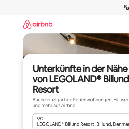
Zu
Inhalten
springen
Unterkünfte in der Nähe
von LEGOLAND® Billund
Resort
Buche einzigartige Ferienwohnungen, Häuser
und mehr auf Airbnb.
Ort
Wenn Ergebnisse verfügbar sind, navigiere mit d