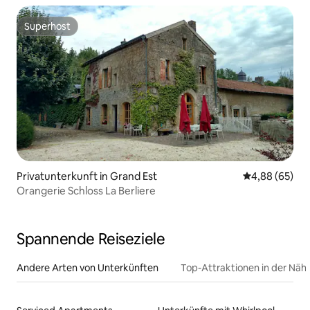
Superhost
Superhost
Privatunterkunft in Grand Est
Durchschnittl
4,88 (65)
Orangerie Schloss La Berliere
Spannende Reiseziele
Andere Arten von Unterkünften
Top-Attraktionen in der Näh