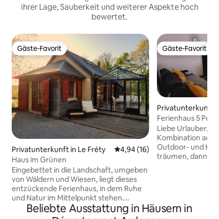
ihrer Lage, Sauberkeit und weiterer Aspekte hoch
bewertet.
Gäste-Favorit
Gäste-Favorit
Gäste-Favorit
Gäste-Favorit
Privatunterkunft i
Ferienhaus 5 Pers
Verte
Liebe Urlauber, we
Kombination aus 
Outdoor- und Kult
Privatunterkunft in Le Fréty
Durchschnittliche Bewertung: 
4,94 (16)
träumen, dann sin
Haus im Grünen
Ferienhaus im Her
Eingebettet in die Landschaft, umgeben
der Ardennen, ge
von Wäldern und Wiesen, liegt dieses
am Ufer der Voie 
entzückende Ferienhaus, in dem Ruhe
herzlich willkomm
und Natur im Mittelpunkt stehen.
bietet Komfort fü
Beliebte Ausstattung in Häusern in
Genieße ruhige Nächte unter einem
unvergesslichen Au
klaren Sternenhimmel und einen