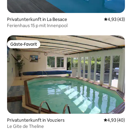
Privatunterkunft in La Besace
Durchschnitt
4,93 (43)
Ferienhaus 15 p mit Innenpool
Gäste-Favorit
Gäste-Favorit
Privatunterkunft in Vouziers
Durchschnittl
4,93 (40)
Le Gite de Theline