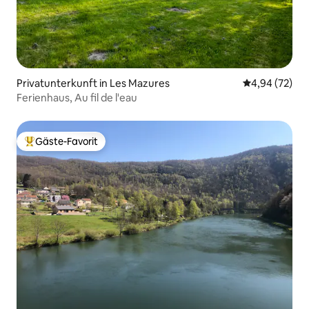
Privatunterkunft in Les Mazures
Durchschnittl
4,94 (72)
Ferienhaus, Au fil de l'eau
Gäste-Favorit
Beliebter Gäste-Favorit.