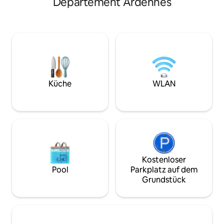
Département Ardennes
Personen im Weil
lebhaften, wilden Garten mit
zwischen Revin 11
Obstbäumen. Es gibt 2 Terrassen:
Sie werden sich wi
Genieße das Frühstück in der Sonne
einer Glasfaser-
oder entspanne dich am Abend an der
Mobile Klimaanlage
Feuerstelle. Im Inneren erwartet dich
Schlafzimmern
ein heller Wohnbereich mit Holzherd
sowie ein gemütlicher Wintergarten mit
Lounge-Bereich und Esstisch, der eine
wunderschöne Aussicht auf den Garten
Küche
WLAN
und die umliegende Natur bietet. Der
ideale Ort für Familien und
Naturliebhaber.
Kostenloser
Pool
Parkplatz auf dem
Grundstück