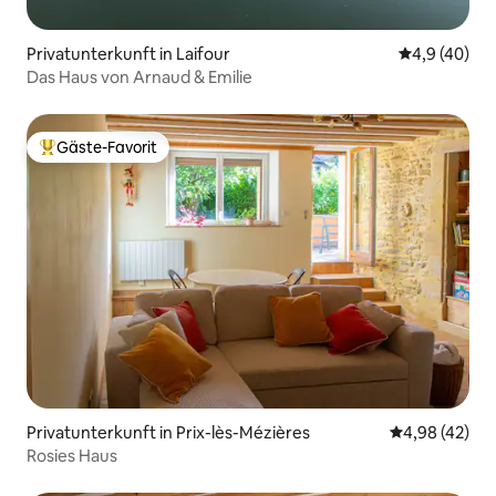
Privatunterkunft in Laifour
Durchschnit
4,9 (40)
Das Haus von Arnaud & Emilie
Gäste-Favorit
Beliebter Gäste-Favorit.
Privatunterkunft in Prix-lès-Mézières
Durchschnittl
4,98 (42)
Rosies Haus