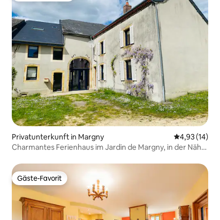
Privatunterkunft in Margny
Durchschnitt
4,93 (14)
Charmantes Ferienhaus im Jardin de Margny, in der Nähe
von Orval
Gäste-Favorit
Gäste-Favorit