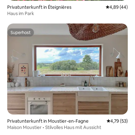
Privatunterkunft in Éteignières
Durchschnittl
4,89 (44)
Haus im Park
Superhost
Superhost
Privatunterkunft in Moustier-en-Fagne
Durchschnitt
4,79 (53)
Maison Moustier • Stilvolles Haus mit Aussicht