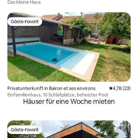
Das kleine Haus
Gäste-Favorit
Gäste-Favorit
Privatunterkunft in Bairon et ses environs
Durchschnitt
4,78 (23)
Einfamilienhaus, 10 Schlafplätze, beheizter Pool
Häuser für eine Woche mieten
Gäste-Favorit
Gäste-Favorit