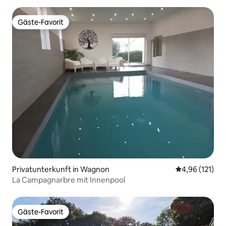
Gäste-Favorit
Gäste-Favorit
Privatunterkunft in Wagnon
Durchschnittl
4,96 (121)
La Campagnarbre mit Innenpool
Gäste-Favorit
Gäste-Favorit