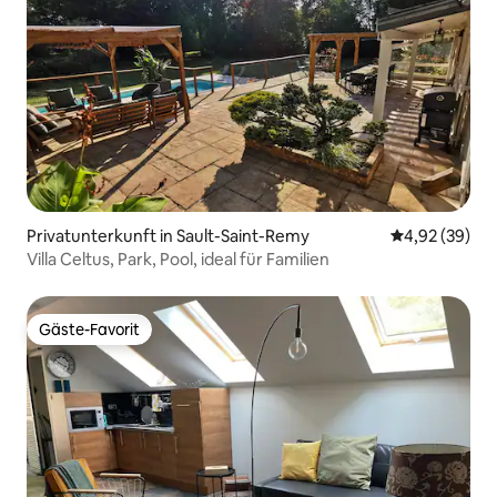
Privatunterkunft in Sault-Saint-Remy
Durchschnittl
4,92 (39)
Villa Celtus, Park, Pool, ideal für Familien
Gäste-Favorit
Gäste-Favorit