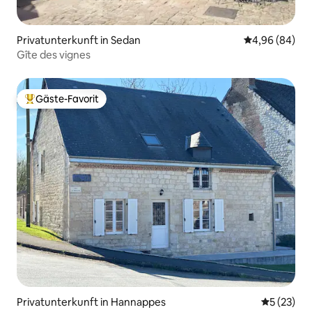
Privatunterkunft in Sedan
Durchschnittl
4,96 (84)
Gîte des vignes
Gäste-Favorit
Beliebter Gäste-Favorit.
Privatunterkunft in Hannappes
Durchschn
5 (23)