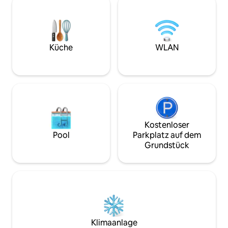
sehr gute Konditoreien Gourmandise
eigenem Aufzugse
und Gourmet sind 2 Minuten zu Fuß usw.
Ecke von einer fan
entfernt. Der Flughafen Tunis Carthage
Metzgerei und Ob
ist 7 Minuten mit dem Auto entfernt Sie
für Abende zu Hau
sind 18 km von der Marsa von Sidi Bou
Zentralheizung/K
Küche
WLAN
Said und dem Strand entfernt Kein
unsere süßen klei
Problem beim Parken vor dem Haus ist
immer Platz! Die Bus- oder U-Bahn-
Station ist 10 Minuten zu Fuß entfernt.
Ansonsten ist es einfach, Taxis zu
finden! Das Studio bietet allen Komfort .
Die Einrichtung ist nüchtern, im
tunesischen Stil sehr sauber in süßen
Kostenloser
Elfenbeintönen und Grautönen ( sehr
Pool
Parkplatz auf dem
cookooning!). Das Studio ist mit einem
Grundstück
großen Bett von 180 cm mit
ausgezeichneter Bettwäsche
ausgestattet! Es gibt ein schönes Bad
mit Dusche und auch einen großen
begehbaren Kleiderschrank . Die
Küchenzeile ist komplett ausgestattet:
Kühlschrank mit Gefrierfach ,
Induktionskochfeld , Mikrowelle,
Klimaanlage