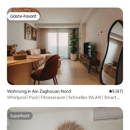
Flughafens, 5 Fahrminuten entfernt
Gäste-Favorit
Gäste-Favorit
Wohnung in Ain Zaghouan Nord
Durchschn
5 (47)
Whirlpool | Pool | Fitnessraum | Schnelles WLAN | Smart
Home
Superhost
Superhost