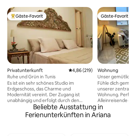
Gäste-Favorit
Gäste-Favorit
Beliebter Gäste-Favorit.
Gäste-Favorit
Privatunterkunft
Durchschnittliche Bewertung: 4
4,86 (219)
Wohnung
Ruhe und Grün in Tunis
Unser gemütliche
Brandneu!
Es ist ein sehr schönes Studio im
Fühle dich gemütli
Erdgeschoss, das Charme und
unserer zentralen
Modernität vereint. Der Zugang ist
Wohnung. Perfekt
unabhängig und erfolgt durch den
Alleinreisende oder
Beliebte Ausstattung in
Garten: eine Oase der Ruhe und des
unser Ein-Zimmer
Grüns ... Nur wenige Meter von den
brandneue modern
Ferienunterkünften in Ariana
Geschäften und Restaurants entfernt,
Flair, leistungssta
im Wohngebiet El Menzah. Alle Arten
Dusche und Waschr
von Annehmlichkeiten im unmittelbaren
Skyline und Balko
Umfeld: Reinigung, Cafés, Restaurants,
Fühle dich sicher