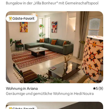
Bungalow in der „Villa Bonheur“ mit Gemeinschaftspool
Gäste-Favorit
Beliebter Gäste-Favorit.
Wohnung in Ariana
Durchschn
5 (9)
Geräumige und gemütliche Wohnung in Hedi Nouira