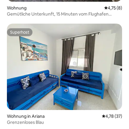
Wohnung
Durchschnit
4,75 (8)
Gemütliche Unterkunft, 15 Minuten vom Flughafen
entfernt.
Superhost
Superhost
Wohnung in Ariana
Durchschnitt
4,78 (37)
Grenzenloses Blau