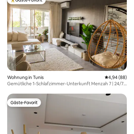
Gäste-Favorit
Beliebter Gäste-Favorit.
Wohnung in Tunis
Durchschnittl
4,94 (88)
Gemütliche 1-Schlafzimmer-Unterkunft Menzah 7 | 24/7
Sicherheit - Kostenloser Parkplatz
Gäste-Favorit
Gäste-Favorit