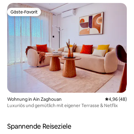
Gäste-Favorit
Gäste-Favorit
Wohnung in Ain Zaghouan
Durchschnittl
4,96 (48)
Luxuriös und gemütlich mit eigener Terrasse & Netflix
Spannende Reiseziele