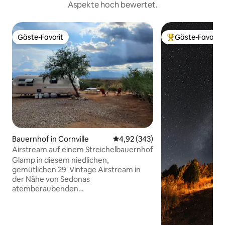
Aspekte hoch bewertet.
Gäste-Favorit
Gäste-Favorit
Gäste-Favorit
Beliebter Gäste-F
Bauernhof in Cornville
Durchschnittliche Bewertung: 4
4,92 (343)
Airstream auf einem Streichelbauernhof
Glamp in diesem niedlichen,
gemütlichen 29' Vintage Airstream in
der Nähe von Sedonas
atemberaubenden
Sehenswürdigkeiten. Perfekt für
Familien zum Entspannen –
haustierfreundliche Bauernhoftiere,