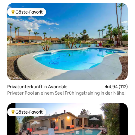
Gäste-Favorit
Beliebter Gäste-Favorit.
Privatunterkunft in Avondale
Durchschnittl
4,94 (112)
Privater Pool an einem See! Frühlingstraining in der Nähe!
Gäste-Favorit
Beliebter Gäste-Favorit.