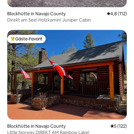
Blockhütte in Navajo County
Durchschnitt
4,8 (112)
Direkt am See! Holzkamin! Juniper Cabin
Gäste-Favorit
Beliebter Gäste-Favorit.
Blockhütte in Navajo County
Durchschni
5 (122)
Little Norway DIREKT AM Rainbow Lake!