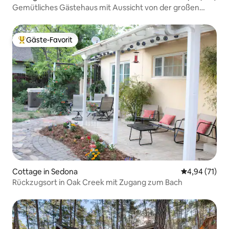
Gemütliches Gästehaus mit Aussicht von der großen
Terrasse
Gäste-Favorit
Beliebter Gäste-Favorit.
Cottage in Sedona
Durchschnitt
4,94 (71)
Rückzugsort in Oak Creek mit Zugang zum Bach