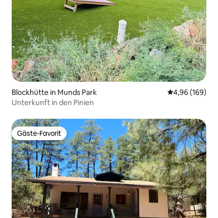
Blockhütte in Munds Park
Durchschnittli
4,96 (169)
Unterkunft in den Pinien
Gäste-Favorit
Gäste-Favorit