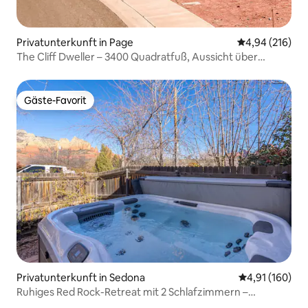
Privatunterkunft in Page
Durchschnittli
4,94 (216)
The Cliff Dweller – 3400 Quadratfuß, Aussicht über
50 Meilen, Whirlpool
Gäste-Favorit
Gäste-Favorit
Privatunterkunft in Sedona
Durchschnittl
4,91 (160)
Ruhiges Red Rock-Retreat mit 2 Schlafzimmern –
Whirlpool und schöne Aussicht