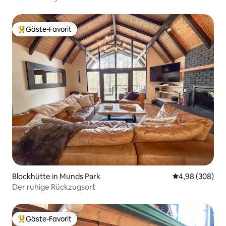
Gäste-Favorit
Beliebter Gäste-Favorit.
Blockhütte in Munds Park
Durchschnittli
4,98 (308)
Der ruhige Rückzugsort
Gäste-Favorit
Beliebter Gäste-Favorit.