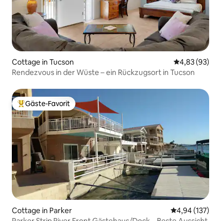
Cottage in Tucson
Durchschnittl
4,83 (93)
Rendezvous in der Wüste – ein Rückzugsort in Tucson
Gäste-Favorit
Beliebter Gäste-Favorit.
Cottage in Parker
Durchschnittl
4,94 (137)
Parker Strip River Front Gästehaus/Dock – Beste Aussicht