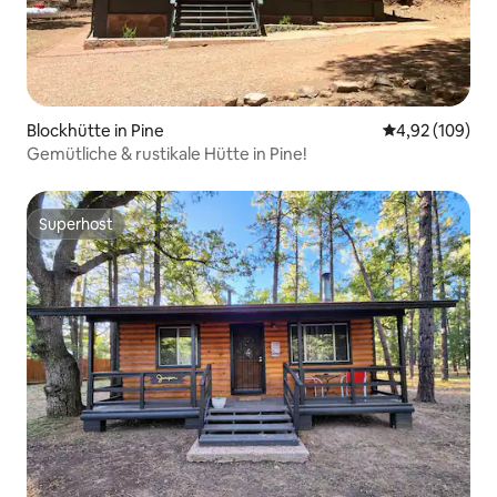
Blockhütte in Pine
Durchschnittli
4,92 (109)
Gemütliche & rustikale Hütte in Pine!
Superhost
Superhost