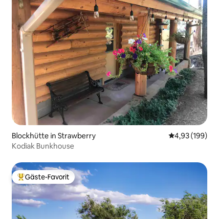
Blockhütte in Strawberry
Durchschnittli
4,93 (199)
Kodiak Bunkhouse
Gäste-Favorit
Beliebter Gäste-Favorit.