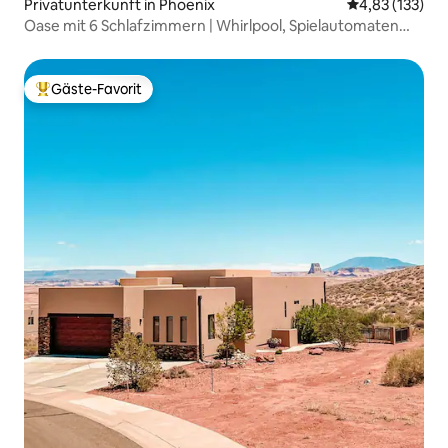
Privatunterkunft in Phoenix
Durchschnittl
4,83 (133)
Oase mit 6 Schlafzimmern | Whirlpool, Spielautomaten
und Platz für mehr als 20 Personen
Gäste-Favorit
Beliebter Gäste-Favorit.