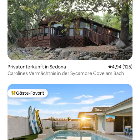
Privatunterkunft in Sedona
Durchschnittl
4,94 (125)
Carolines Vermächtnis in der Sycamore Cove am Bach
Gäste-Favorit
Beliebter Gäste-Favorit.