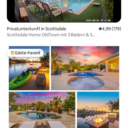
Privatunterkunft in Scottsdale
Durchschnittli
4,99 (179)
Scottsdale Home OldTown mit 3 Bädern & 3
Schlafzimmern, beheizter Pool
Gäste-Favorit
Beliebter Gäste-Favorit.