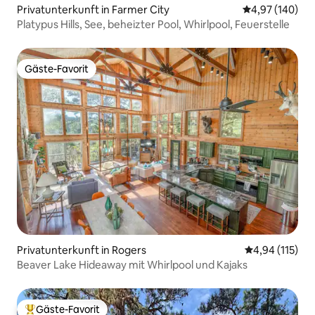
Privatunterkunft in Farmer City
Durchschnittli
4,97 (140)
Platypus Hills, See, beheizter Pool, Whirlpool, Feuerstelle
Gäste-Favorit
Gäste-Favorit
Privatunterkunft in Rogers
Durchschnittl
4,94 (115)
Beaver Lake Hideaway mit Whirlpool und Kajaks
Gäste-Favorit