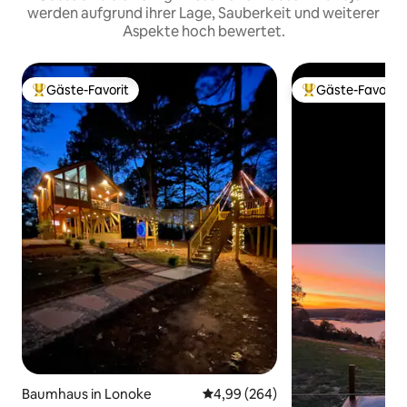
werden aufgrund ihrer Lage, Sauberkeit und weiterer
Aspekte hoch bewertet.
Gäste-Favorit
Gäste-Favorit
Beliebter Gäste-Favorit.
Beliebter Gäste-F
Baumhaus in Lonoke
Durchschnittliche Bewertung: 4
4,99 (264)