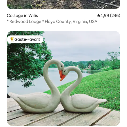
Cottage in Willis
Durchschnittli
4,99 (246)
* Redwood Lodge * Floyd County, Virginia, USA
Gäste-Favorit
Beliebter Gäste-Favorit.