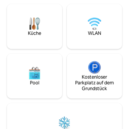
den Terrassen am 
entspanne dich im
unter den Sternen
weiteren Unterkü
Grundstück und ü
umliegender Wildni
Küche
WLAN
Rückzugsort, der 
unvergessliche 
geschaffen wurde
Kostenloser
Pool
Parkplatz auf dem
Grundstück