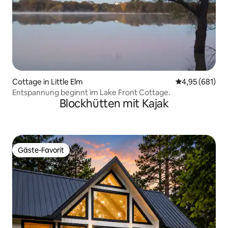
Cottage in Little Elm
Durchschnittli
4,95 (681)
Entspannung beginnt im Lake Front Cottage.
Blockhütten mit Kajak
Gäste-Favorit
Gäste-Favorit