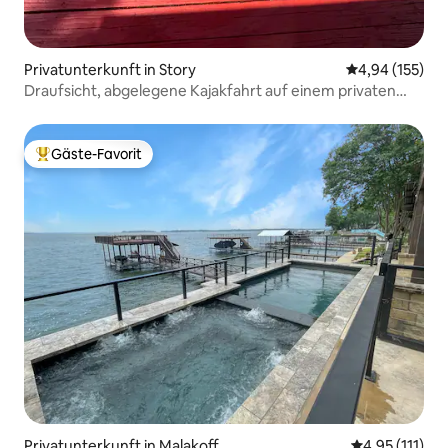
Privatunterkunft in Story
Durchschnittl
4,94 (155)
Draufsicht, abgelegene Kajakfahrt auf einem privaten
Fluss
Gäste-Favorit
Beliebter Gäste-Favorit.
Privatunterkunft in Malakoff
Durchschnittl
4,95 (111)