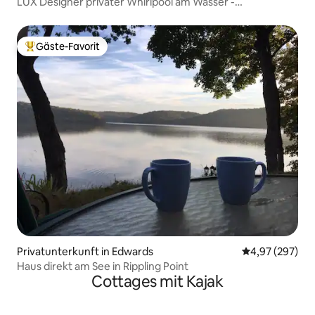
LUX Designer privater Whirlpool am Wasser -
Abgeschieden
Gäste-Favorit
Beliebter Gäste-Favorit.
Privatunterkunft in Edwards
Durchschnittli
4,97 (297)
Haus direkt am See in Rippling Point
Cottages mit Kajak