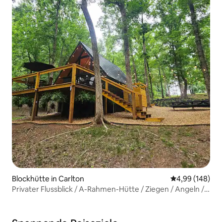
Blockhütte in Carlton
Durchschnittli
4,99 (148)
Privater Flussblick / A-Rahmen-Hütte / Ziegen / Angeln /
Wanderwege