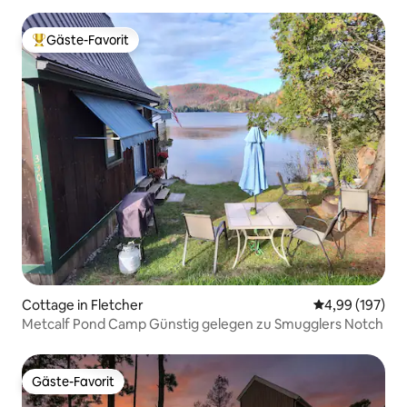
Gäste-Favorit
Beliebter Gäste-Favorit.
Cottage in Fletcher
Durchschnittli
4,99 (197)
Metcalf Pond Camp Günstig gelegen zu Smugglers Notch
Gäste-Favorit
Gäste-Favorit