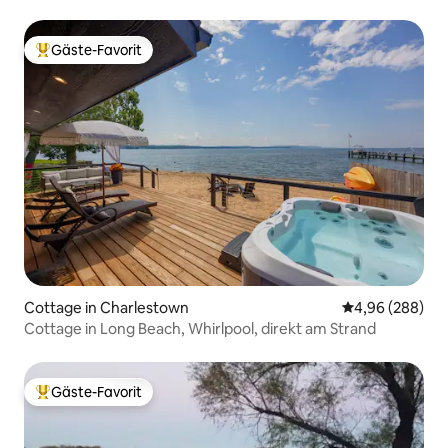
Gäste-Favorit
Beliebter Gäste-Favorit.
Cottage in Charlestown
Durchschnittli
4,96 (288)
Cottage in Long Beach, Whirlpool, direkt am Strand
Gäste-Favorit
Beliebter Gäste-Favorit.