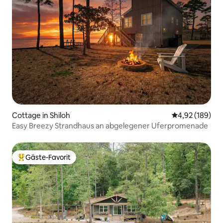
Cottage in Shiloh
Durchschnittli
4,92 (189)
Easy Breezy Strandhaus an abgelegener Uferpromenade
Gäste-Favorit
Beliebter Gäste-Favorit.