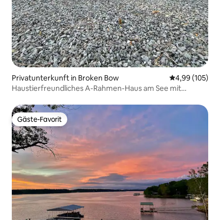
Privatunterkunft in Broken Bow
Durchschnittli
4,99 (105)
Haustierfreundliches A-Rahmen-Haus am See mit
Whirlpool und Kajaks
Gäste-Favorit
Gäste-Favorit