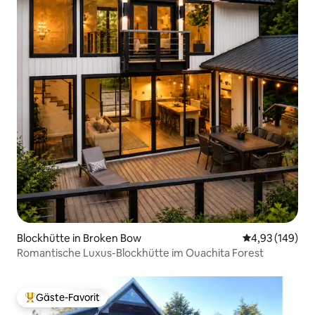
Blockhütte in Broken Bow
Durchschnittli
4,93 (149)
Romantische Luxus-Blockhütte im Ouachita Forest
Gäste-Favorit
Beliebter Gäste-Favorit.