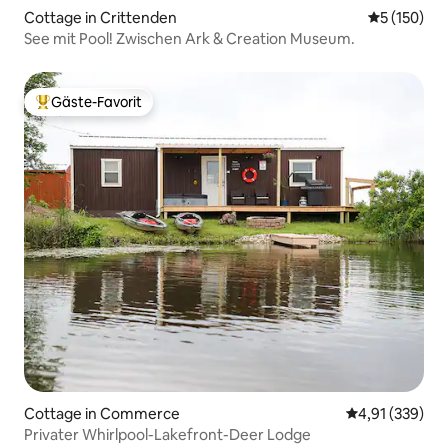
Cottage in Crittenden
Durchschni
5 (150)
See mit Pool! Zwischen Ark & Creation Museum.
Gäste-Favorit
Beliebter Gäste-Favorit.
Cottage in Commerce
Durchschnittl
4,91 (339)
Privater Whirlpool-Lakefront-Deer Lodge