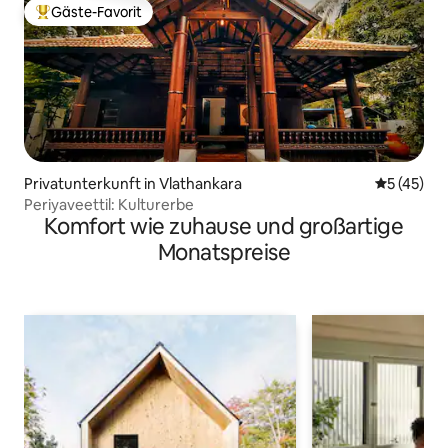
Gäste-Favorit
Beliebter Gäste-Favorit.
Privatunterkunft in Vlathankara
Durchschn
5 (45)
Periyaveettil: Kulturerbe
Komfort wie zuhause und großartige
Monatspreise