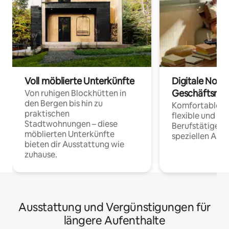
Voll möblierte Unterkünfte
Digitale Noma
Geschäftsrei
Von ruhigen Blockhütten in
den Bergen bis hin zu
Komfortable Un
praktischen
flexible und o
Stadtwohnungen – diese
Berufstätige 
möblierten Unterkünfte
speziellen Arbe
bieten dir Ausstattung wie
zuhause.
Ausstattung und Vergünstigungen für
längere Aufenthalte