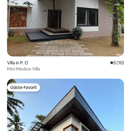
Villa in P. O
Durchschn
5 (10)
Mini Medow Villa
Gäste-Favorit
Gäste-Favorit