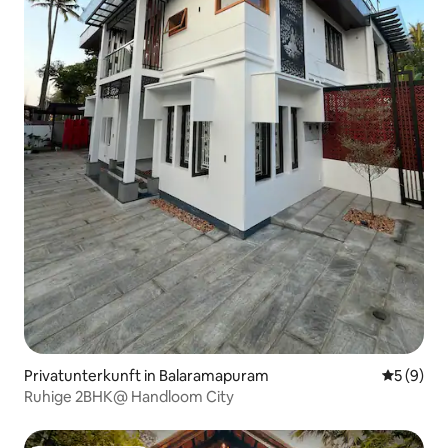
Privatunterkunft in Balaramapuram
Durchschn
5 (9)
Ruhige 2BHK@ Handloom City