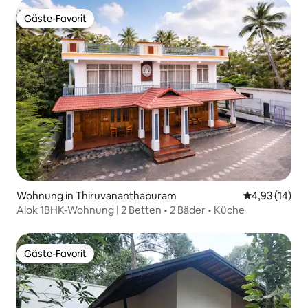
Gäste-Favorit
Gäste-Favorit
Wohnung in Thiruvananthapuram
Durchschnitt
4,93 (14)
Alok 1BHK-Wohnung | 2 Betten • 2 Bäder • Küche
Gäste-Favorit
Gäste-Favorit