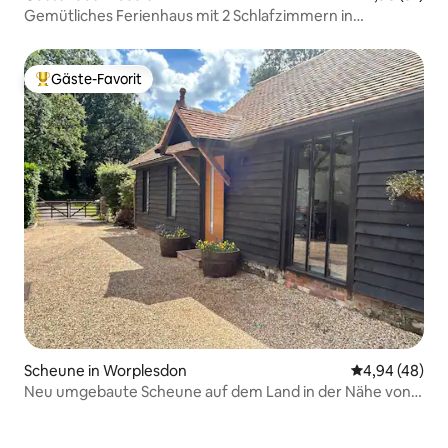
Gemütliches Ferienhaus mit 2 Schlafzimmern in
malerischer Landschaft
Gäste-Favorit
Beliebter Gäste-Favorit.
Scheune in Worplesdon
Durchschnittl
4,94 (48)
Neu umgebaute Scheune auf dem Land in der Nähe von
Guildford