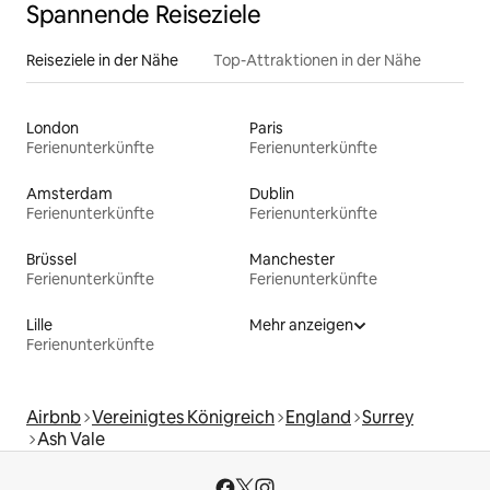
Spannende Reiseziele
Reiseziele in der Nähe
Top-Attraktionen in der Nähe
London
Paris
Ferienunterkünfte
Ferienunterkünfte
Amsterdam
Dublin
Ferienunterkünfte
Ferienunterkünfte
Brüssel
Manchester
Ferienunterkünfte
Ferienunterkünfte
Lille
Mehr anzeigen
Ferienunterkünfte
Airbnb
Vereinigtes Königreich
England
Surrey
Ash Vale