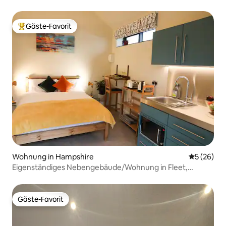
Gäste-Favorit
Beliebter Gäste-Favorit.
Wohnung in Hampshire
Durchschni
5 (26)
Eigenständiges Nebengebäude/Wohnung in Fleet,
Hampshire
Gäste-Favorit
Gäste-Favorit