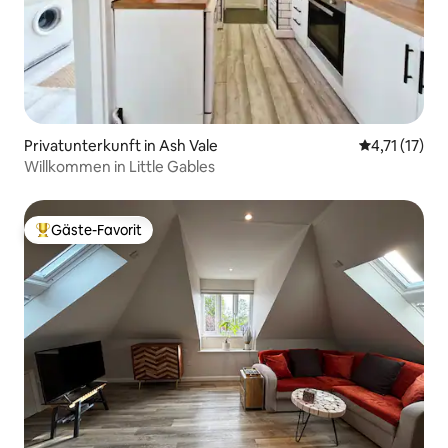
Privatunterkunft in Ash Vale
Durchschnitt
4,71 (17)
Willkommen in Little Gables
Gäste-Favorit
Beliebter Gäste-Favorit.