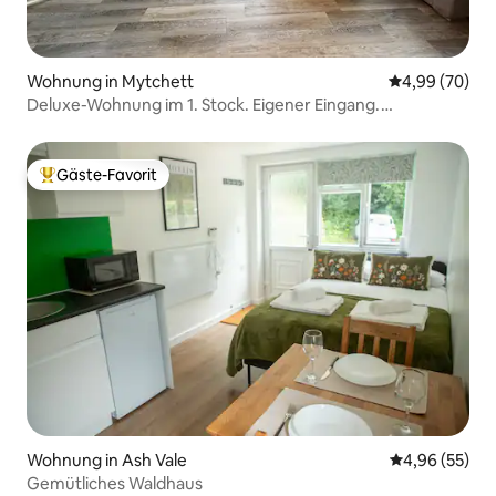
Wohnung in Mytchett
Durchschnittl
4,99 (70)
Deluxe-Wohnung im 1. Stock. Eigener Eingang.
Kostenloser Parkplatz.
Gäste-Favorit
Beliebter Gäste-Favorit.
Wohnung in Ash Vale
Durchschnittl
4,96 (55)
Gemütliches Waldhaus