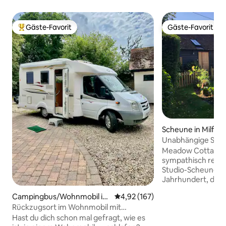
Gäste-Favorit
Gäste-Favorit
Beliebter Gäste-Favorit.
Gäste-Favorit
Scheune in Milfor
Unabhängige Sche
Jahrhundert in d
Meadow Cottage Ba
sympathisch resta
Studio-Scheune au
Jahrhundert, die
in Milford und an
Campingbus/Wohnmobil in
Durchschnittliche Bewertung: 4
4,92 (167)
National Trust Lan
Ash
Rückzugsort im Wohnmobil mit
Parkplätze abseits
Klimaanlage in Surrey
Die Unterkunft ve
Hast du dich schon mal gefragt, wie es