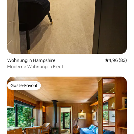
Wohnung in Hampshire
Durchschnittl
4,96 (83)
Moderne Wohnung in Fleet
Gäste-Favorit
Gäste-Favorit