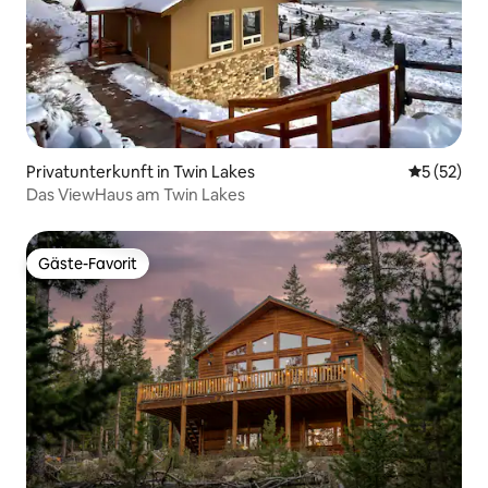
Privatunterkunft in Twin Lakes
Durchschn
5 (52)
Das ViewHaus am Twin Lakes
Gäste-Favorit
Gäste-Favorit