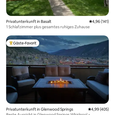
Privatunterkunft in Basalt
Durchschnittl
4,96 (141)
1 Schlafzimmer plus gesamtes ruhiges Zuhause
Gäste-Favorit
Beliebter Gäste-Favorit.
Privatunterkunft in Glenwood Springs
Durchschnittli
4,99 (405)
Beste Aussicht in Glenwood Springs Whirlpool +