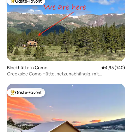
Gäste-Favorit
Beliebter Gäste-Favorit.
Blockhütte in Como
Durchschnittli
4,95 (740)
Creekside Como Hütte, netzunabhängig, mit
atemberaubender Aussicht!
Gäste-Favorit
Beliebter Gäste-Favorit.