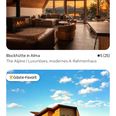
Blockhütte in Alma
Durchschn
5 (25)
The Alpine | Luxuriöses, modernes A-Rahmenhaus
Gäste-Favorit
Beliebter Gäste-Favorit.