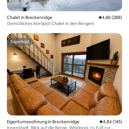
Chalet in Breckenridge
Durchschnittli
4,86 (288)
Gemütliches Nordpol-Chalet in den Bergen!
Superhost
Superhost
Eigentumswohnung in Breckenridge
Durchschnittli
4,84 (145)
Innenstadt, Blick auf die Berge, Whirlpool, zu Fuß zur