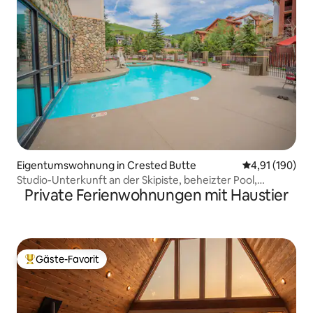
Eigentumswohnung in Crested Butte
Durchschnittl
4,91 (190)
Studio-Unterkunft an der Skipiste, beheizter Pool,
Private Ferienwohnungen mit Haustier
Whirlpool und Fitnessraum
Gäste-Favorit
Beliebter Gäste-Favorit.