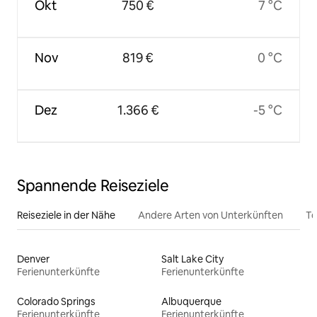
Okt
750 €
7 °C
Nov
819 €
0 °C
Dez
1.366 €
-5 °C
Spannende Reiseziele
Reiseziele in der Nähe
Andere Arten von Unterkünften
To
Denver
Salt Lake City
Ferienunterkünfte
Ferienunterkünfte
Colorado Springs
Albuquerque
Ferienunterkünfte
Ferienunterkünfte