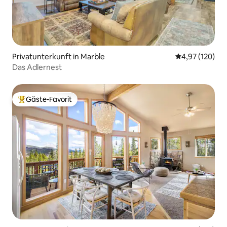
Privatunterkunft in Marble
Durchschnittl
4,97 (120)
Das Adlernest
Gäste-Favorit
Beliebter Gäste-Favorit.