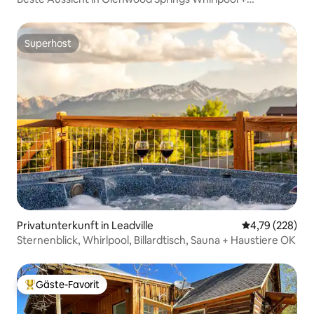
Spielzimmer
Superhost
Superhost
Privatunterkunft in Leadville
Durchschnittli
4,79 (228)
Sternenblick, Whirlpool, Billardtisch, Sauna + Haustiere OK
Gäste-Favorit
Beliebter Gäste-Favorit.