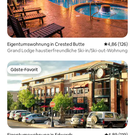
Eigentumswohnung in Crested Butte
Durchschnittli
4,86 (126)
Grand Lodge haustierfreundliche Ski-in/Ski-out-Wohnung
Gäste-Favorit
Gäste-Favorit
Eigentumswohnung in Edwards
Durchschnittl
4,89 (119)