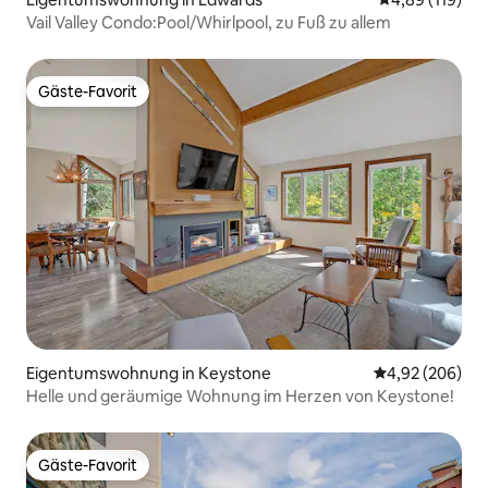
Vail Valley Condo:Pool/Whirlpool, zu Fuß zu allem
Gäste-Favorit
Gäste-Favorit
Eigentumswohnung in Keystone
Durchschnittli
4,92 (206)
Helle und geräumige Wohnung im Herzen von Keystone!
Gäste-Favorit
Gäste-Favorit