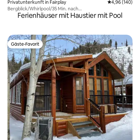
Privatunterkunft in Fairplay
Durchschnittli
4,96 (140)
Bergblick/Whirlpool/35 Min. nach
Ferienhäuser mit Haustier mit Pool
Breck/Haustierfreundlich
Gäste-Favorit
Gäste-Favorit