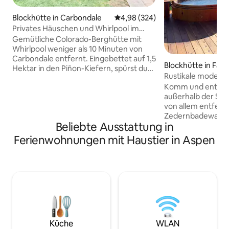
Blockhütte in Carbondale
Durchschnittliche Bewertung: 4
4,98 (324)
Privates Häuschen und Whirlpool im
Wald
Gemütliche Colorado-Berghütte mit
Whirlpool weniger als 10 Minuten von
Carbondale entfernt. Eingebettet auf 1,5
Blockhütte in Fair
Hektar in den Piñon-Kiefern, spürst du
Rustikale modern
die Abgeschiedenheit dieses gesamten
Whirlpool und Hau
Komm und entspa
Anwesens und bekommst ein
außerhalb der Sta
Berghüttenerlebnis mit einem privaten
von allem entfernt
Whirlpool. Hütte aus den 1940er Jahren
Zedernbadewanne
mit einer vollständigen
Beliebte Ausstattung in
einem Plattenspi
Innenrenovierung im Jahr 2016, wobei
du abschalten un
das nostalgische Aussehen der Hütte
Ferienwohnungen mit Haustier in Aspen
während du immer
auf der Außenseite erhalten bleibt. Sie
Minuten von allem 
verfügt über eine voll ausgestattete
brauchst. Nur 10 M
Küche, TV, WLAN, Klimaanlage und
Restaurants und 
einen Kamin. Haustiere sind nach
Annehmlichkeiten
Genehmigung gegen eine Gebühr für
Breckenridge für e
Haustiere erlaubt. Auf dem Grundstück
und Einkaufen ent
sind keine aggressiven Hunde erlaubt.
Haustierfreundlich
Redhill Haven ein
Küche
WLAN