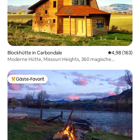
Blockhütte in Carbondale
Durchschnittli
4,98 (163)
Moderne Hütte, Missouri Heights, 360 magische
Ausblicke
Gäste-Favorit
Beliebter Gäste-Favorit.