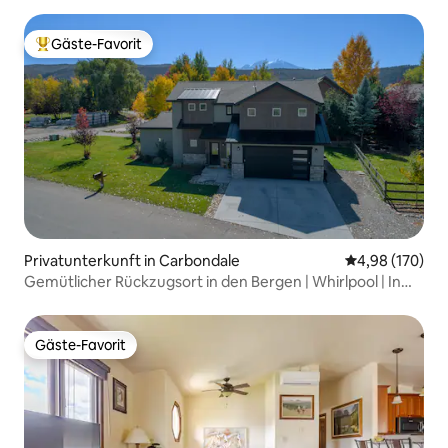
Gäste-Favorit
Beliebter Gäste-Favorit.
Privatunterkunft in Carbondale
Durchschnittli
4,98 (170)
Gemütlicher Rückzugsort in den Bergen | Whirlpool | In
der Nähe von Aspen
Gäste-Favorit
Gäste-Favorit