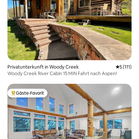
Privatunterkunft in Woody Creek
Durchschni
5 (111)
Woody Creek River Cabin 15 MIN Fahrt nach Aspen!
Gäste-Favorit
Beliebter Gäste-Favorit.