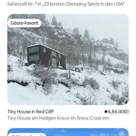
Safarizelt Nr. 1 in „23 besten Glamping-Spots in den USA“
Gäste-Favorit
Gäste-Favorit
Tiny House in Red Cliff
Durchschnittli
4,84 (430)
Tiny House am Heiligen Kreuz im Snow Cross Inn