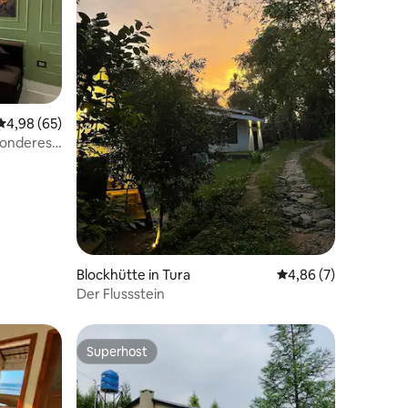
78 Bewertungen
Durchschnittliche Bewertung: 4,98 von 5, 65 Bewertungen
4,98 (65)
sonderes
Blockhütte in Tura
Durchschnittliche B
4,86 (7)
Der Flussstein
Superhost
Superhost