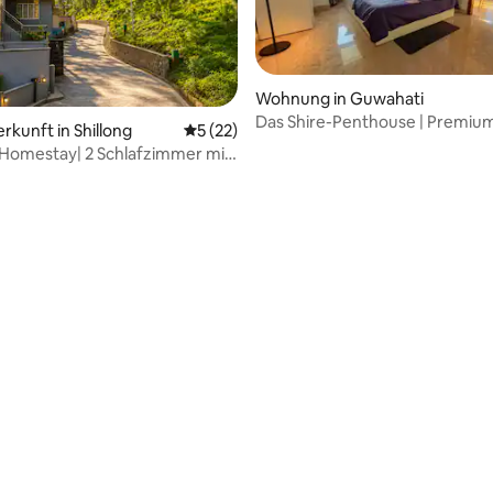
Wohnung in Guwahati
Das Shire-Penthouse | Premiu
rkunft in Shillong
Durchschnittliche Bewertung: 5 von 5, 
5 (22)
Wohnung mit 3 Schlafzimmern
Homestay| 2 Schlafzimmer mit
d Parkplatz: WLAN
 Bewertung: 5 von 5, 11 Bewertungen