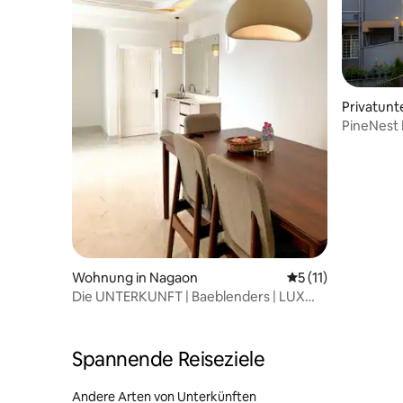
Privatunte
PineNest 
Küche un
Wohnung in Nagaon
Durchschnittliche
5 (11)
Die UNTERKUNFT | Baeblenders | LUX
APT
Spannende Reiseziele
Andere Arten von Unterkünften