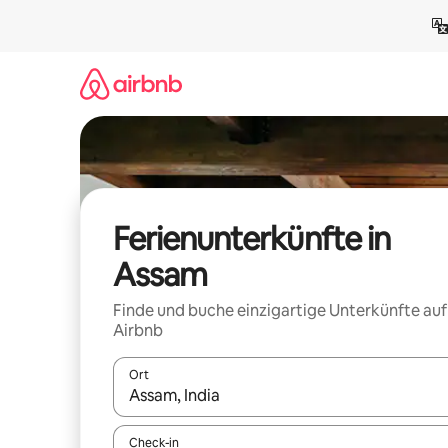
Zu
Inhalten
springen
Ferienunterkünfte in
Assam
Finde und buche einzigartige Unterkünfte auf
Airbnb
Ort
Wenn Ergebnisse verfügbar sind, navigiere mit d
Check-in