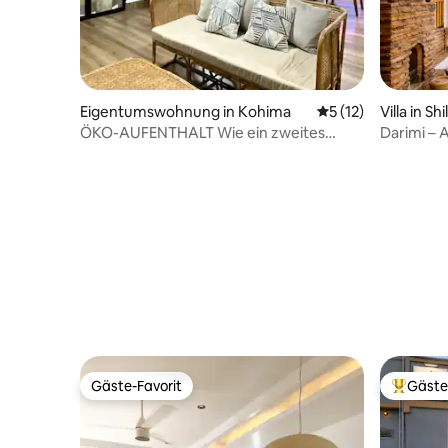
Eigentumswohnung in Kohima
Durchschnittliche
5 (12)
Villa in Sh
ÖKO-AUFENTHALT Wie ein zweites
Darimi – 
Zuhause.
neu
Gäste-Favorit
Gäste
Gäste-Favorit
Beliebte