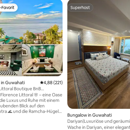
-Favorit
Superhost
r Gäste-Favorit.
Superhost
in Guwahati
Durchschnittliche Bewertung: 4,88 von 5, 2
4,88 (221)
Littoral Boutique BnB
blick auf den Fluss
Florence Littoral 🌸 – eine Oase
 die Luxus und Ruhe mit einem
ubenden Blick auf den
tra 🌊 und die Ramcha-Hügel
ertung: 4,97 von 5, 65 Bewertungen
Bungalow in Guwahati
ft liegt in
Dariyan|Luxuriöse und geräumi
 Guwahati, nur wenige Minuten
Zimmer-Wohnung|Mit Blick auf 
Wache in Dariyan, einer elegan
zentrum entfernt. Wir bieten