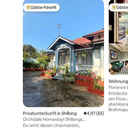
Gäste-Favorit
Gäste
Beliebter Gäste-Favorit.
Beliebte
Wohnung 
Florence 
~Panorama
Entdecke 
am Fluss,
atembera
Brahmapu
Privatunterkunft in Shillong
Durchschnittliche Bew
4,97 (65)
⛰️ verbindet. Die Unterkun
Orchidale Homestay! Shillongs
Kharguli,
bestgehütetes Geheimnis!
Du wirst diesen charmanten,
vom Stadt