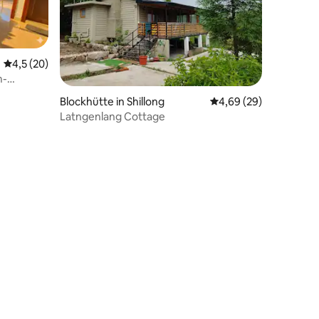
Durchschnittliche Bewertung: 4,5 von 5, 20 Bewertungen
4,5 (20)
m-
22 Bewertungen
Blockhütte in Shillong
Durchschnittliche Be
4,69 (29)
Latngenlang Cottage