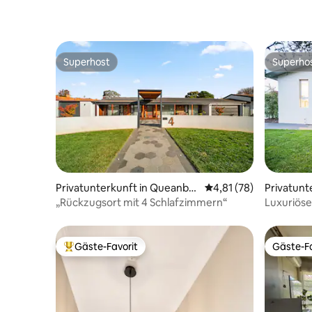
Superhost
Superho
Superhost
Superho
Privatunterkunft in Queanbe
Durchschnittliche Bew
4,81 (78)
Privatunte
yan West
„Rückzugsort mit 4 Schlafzimmern“
Luxuriös
Canberra 
Gäste-Favorit
Gäste-Fa
Beliebter Gäste-Favorit.
Gäste-Fa