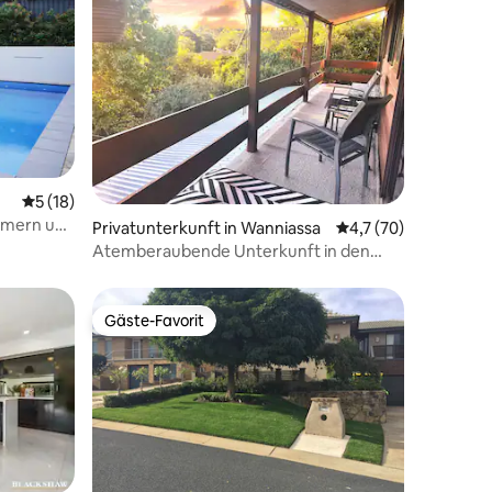
Durchschnittliche Bewertung: 5 von 5, 18 Bewertungen
5 (18)
mmern und
Privatunterkunft in Wanniassa
Durchschnittliche B
4,7 (70)
Pool
Atemberaubende Unterkunft in den
Baumkronen
Gäste-Favorit
Gäste-Favorit