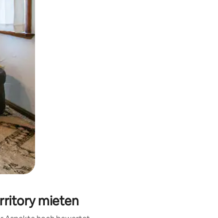
h Berühren oder Wischgesten.
erritory mieten