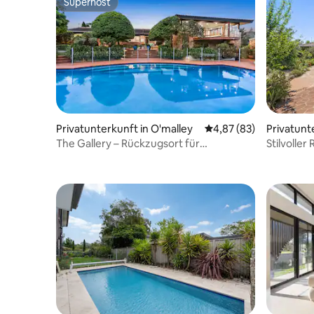
Superhost
Superhost
Privatunterkunft in O'malley
Durchschnittliche Bew
4,87 (83)
Privatunt
The Gallery – Rückzugsort für
Stilvoller
Architekturdesigner:innen
Pool