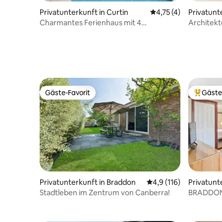
Privatunterkunft in Curtin
Durchschnittliche B
4,75 (4)
Privatunt
Charmantes Ferienhaus mit 4
Architekt
Schlafzimmern, Pool und Gartenoase
beheizter
Gäste-Favorit
Gäste
Gäste-Favorit
Beliebte
Privatunterkunft in Braddon
Durchschnittliche Be
4,9 (116)
Privatunt
Stadtleben im Zentrum von Canberra!
BRADDON