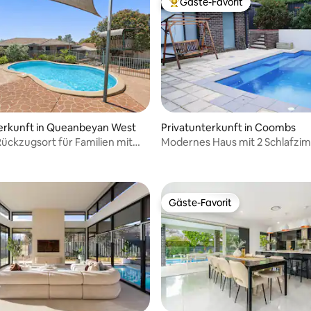
Gäste-Favorit
Beliebter Gäste-Favorit.
ertung: 4,87 von 5, 83 Bewertungen
erkunft in Queanbeyan West
Privatunterkunft in Coombs
 Rückzugsort für Familien mit
Modernes Haus mit 2 Schlafzi
1,5 Bädern mit solarbeheiztem 
Gäste-Favorit
Gäste-Favorit