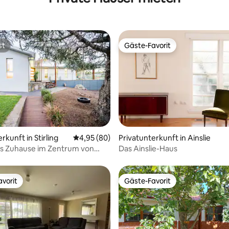
st
Gäste-Favorit
st
Gäste-Favorit
ertung: 4,81 von 5, 78 Bewertungen
rkunft in Stirling
Durchschnittliche Bewertung: 4,95 von 5, 
4,95 (80)
Privatunterkunft in Ainslie
es Zuhause im Zentrum von
Das Ainslie-Haus
für Familien/Arbeit
vorit
Gäste-Favorit
vorit
Gäste-Favorit