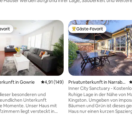
ese Häuser werden aufgrund ihrer Lage, Sauberkeit und weite
vorit
Gäste-Favorit
vorit
Beliebter Gäste-Favorit.
rtung: 4,97 von 5, 205 Bewertungen
erkunft in Gowrie
Durchschnittliche Bewertung: 4,91 von 5, 1
4,91 (149)
Privatunterkunft in Narrabu
D
ndah
Inner City Sanctuary - Kostenlo
überdachte Parkplätze
 dieser besonderen und
Ruhige Lage in der Nähe von 
reundlichen Unterkunft
Kingston. Umgeben von impos
e Momente. Unser Haus mit
Bäumen und Grün ist dieses g
afzimmern liegt versteckt in
Haus nur einen kurzen Spazier
igen Straße im Süden von
eine Fahrt von Restaurants und
GEN
Geschäften entfernt. Die Unte
 unterhalten, um Sport oder
liegt auch in der Nähe der wich