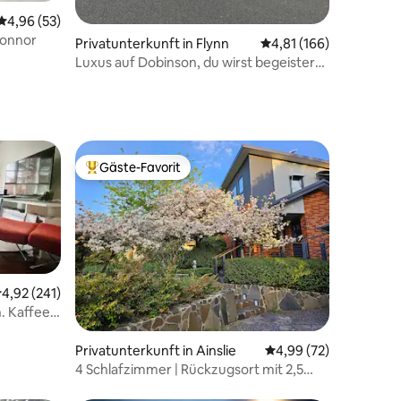
Durchschnittliche Bewertung: 4,96 von 5, 53 Bewertungen
4,96 (53)
Connor
Privatunterkunft in Flynn
Durchschnittliche Bew
4,81 (166)
Luxus auf Dobinson, du wirst begeistert
sein
Gäste-Favorit
Beliebter Gäste-Favorit.
urchschnittliche Bewertung: 4,92 von 5, 241 Bewertungen
4,92 (241)
h. Kaffee
31 Bewertungen
Privatunterkunft in Ainslie
Durchschnittliche Be
4,99 (72)
4 Schlafzimmer | Rückzugsort mit 2,5
Bädern | Canberra Central | Blick auf die