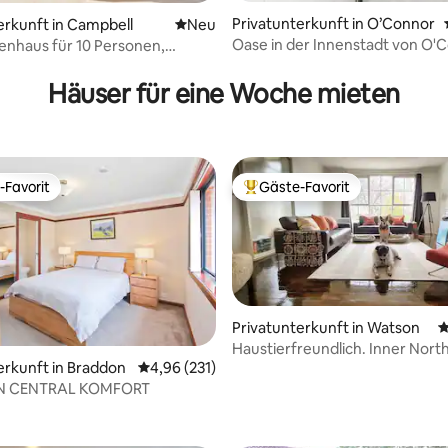
Privatunterkunft in O’Connor
ewertung: 4,75 von 5, 4 Bewertungen
erkunft in Campbell
Neue Unterkunft
Neu
Oase in der Innenstadt von O'
enhaus für 10 Personen,
 Pool, kaltes Abkühlbecken
Häuser für eine Woche mieten
-Favorit
Gäste-Favorit
r Gäste-Favorit.
Beliebter Gäste-Favorit.
Privatunterkunft in Watson
D
Haustierfreundlich. Inner Nort
wertung: 4,9 von 5, 116 Bewertungen
erkunft in Braddon
Durchschnittliche Bewertung: 4,96 von 5, 2
4,96 (231)
Essen 2 Minuten zu Fuß
 CENTRAL KOMFORT