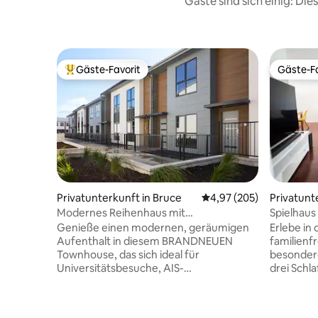
Gäste sind sich einig: Di
Gäste-Favorit
Gäste-Fa
Beliebter Gäste-Favorit.
Gäste-Fa
Privatunterkunft in Bruce
Durchschnittliche Bewe
4,97 (205)
Privatunt
Modernes Reihenhaus mit
Spielhaus
3 Schlafzimmern / 3 Bädern und
Genieße einen modernen, geräumigen
Erlebe in
Parkplatz | In der Nähe von UC und AIS
Aufenthalt in diesem BRANDNEUEN
familienf
Townhouse, das sich ideal für
besonder
Universitätsbesuche, AIS-
drei Schl
Veranstaltungen, Familienreisen oder
einer ruh
Geschäftsreisen eignet. Die Unterkunft
Canberra. Lass dich mit einem RIESI
liegt in der Nähe von Cafés, Restaurants
Fernseher