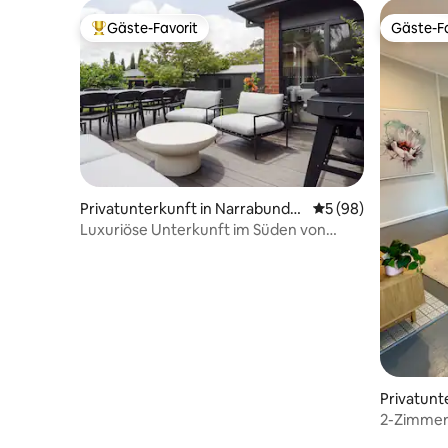
Gäste-Favorit
Gäste-Fa
Beliebter Gäste-Favorit.
Gäste-Fa
Privatunterkunft in Narrabunda
Durchschnittliche 
5 (98)
h
Luxuriöse Unterkunft im Süden von
Canberra
Privatunt
2-Zimmer
★Familie