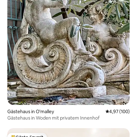
Gästehaus in O'malley
Durchschnittli
4,97 (100)
Gästehaus in Woden mit privatem Innenhof