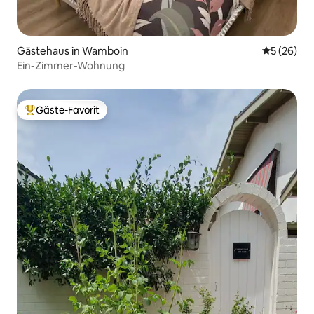
Gästehaus in Wamboin
Durchschni
5 (26)
Ein-Zimmer-Wohnung
Gäste-Favorit
Beliebter Gäste-Favorit.