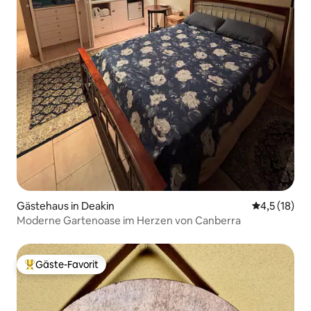
Gästehaus in Deakin
Durchschnit
4,5 (18)
Moderne Gartenoase im Herzen von Canberra
Gäste-Favorit
Beliebter Gäste-Favorit.