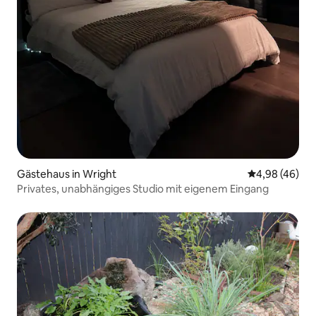
Gästehaus in Wright
Durchschnittl
4,98 (46)
Privates, unabhängiges Studio mit eigenem Eingang