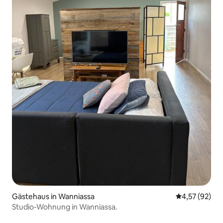
Gästehaus in Wanniassa
Durchschnitt
4,57 (92)
Studio-Wohnung in Wanniassa.