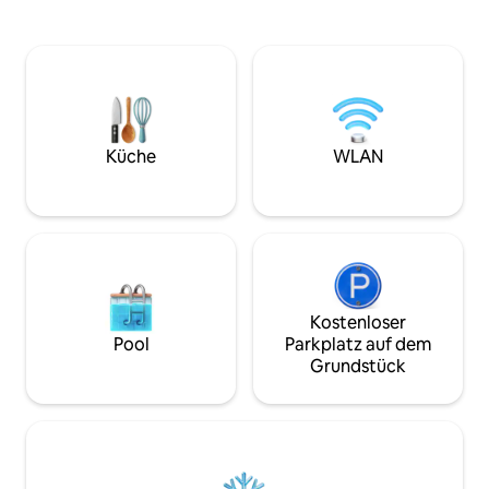
Sheridan-Bettwäsche - Rundum-
Verkehrsmitteln. Die Einheit ist
Veranda und Hängematte mit Blick auf
vollständig mit ei
den Busch - Vollständige Klimaanlage in
kanallosen System 
beiden Zimmern + Leseecke -
Sommer kühl und 
Unbegrenztes WLAN und Smart-
halten. Sie ist nur
TV/Chromecast - Kochnische, die für die
Spaziergang von C
Zubereitung leichter Mahlzeiten
Restaurants in de
ausgestattet ist DIE LAGE 10 Minuten
Küche
WLAN
nur einen weitere
nach Queanbeyan auf asphaltierten
von Canberras CB
Straßen. Nur wenige Minuten von den
Wanderwegen des Naturreservats
Cuumbeun entfernt. Dein privates
Refugium, um Sonnenuntergänge zu
beobachten und die Tierwelt zu
genießen.
Kostenloser
Pool
Parkplatz auf dem
Grundstück