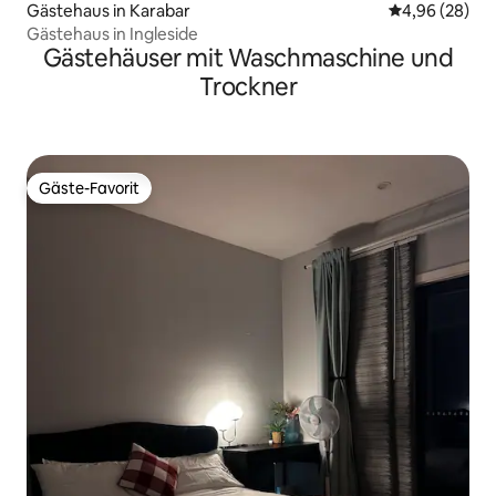
Gästehaus in Karabar
Durchschnittl
4,96 (28)
Gästehaus in Ingleside
Gästehäuser mit Waschmaschine und
Trockner
Gäste-Favorit
Gäste-Favorit