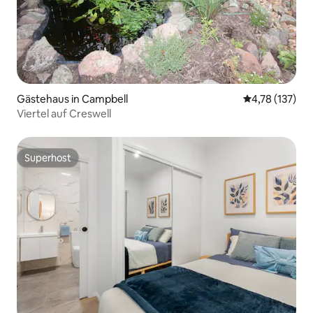
Gästehaus in Campbell
Durchschnittl
4,78 (137)
Viertel auf Creswell
Superhost
Superhost