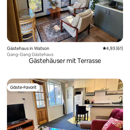
Gästehaus in Watson
Durchschnitt
4,93 (61)
Gang-Gang Gästehaus
Gästehäuser mit Terrasse
Gäste-Favorit
Gäste-Favorit