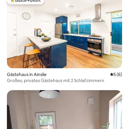
Gäste-Favorit
Beliebter Gäste-Favorit.
Gästehaus in Ainslie
Durchschn
5 (6)
Großes, privates Gästehaus mit 2 Schlafzimmern