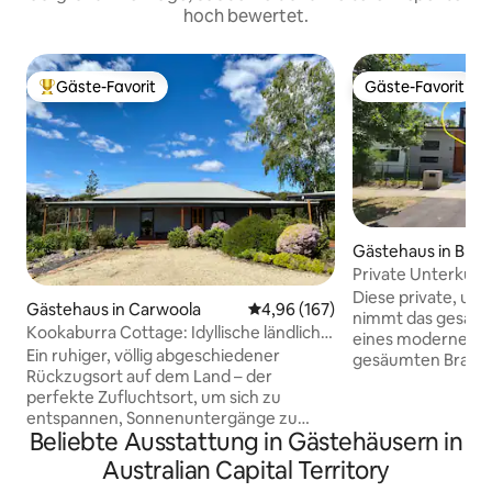
hoch bewertet.
Gäste-Favorit
Gäste-Favorit
Beliebter Gäste-Favorit.
Gäste-Favorit
Gästehaus in Bra
Private Unterkunf
Diese private, una
Gästehaus in Carwoola
Durchschnittliche Bewertung: 4
4,96 (167)
nimmt das gesamt
Kookaburra Cottage: Idyllische ländliche
eines modernen 
Unterkunft mit Kingsize-Doppelbett
Ein ruhiger, völlig abgeschiedener
gesäumten Bradd
Rückzugsort auf dem Land – der
atemberaubenden 
perfekte Zufluchtsort, um sich zu
Ainslie ein. Sie ve
entspannen, Sonnenuntergänge zu
schlüsselloses Sy
Beliebte Ausstattung in Gästehäusern in
beobachten und die Tierwelt zu
Wohnzimmer, eine
genießen. DIE UNTERKUNFT -
einen Balkon und b
Australian Capital Territory
Luxuriöses King-Ecosa-Bett und
Nähe von Geschäf