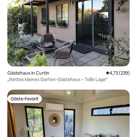
Gästehaus in Curtin
Durchschnittl
4,73 (239)
„Nettes kleines Garten-Gästehaus – Tolle Lage“
Gäste-Favorit
Gäste-Favorit