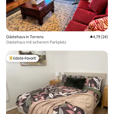
Gästehaus in Torrens
Durchschnitt
4,79 (24)
Gästehaus mit sicherem Parkplatz
Gäste-Favorit
Beliebter Gäste-Favorit.