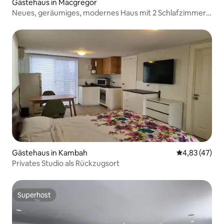
Gästehaus in Macgregor
Neues, geräumiges, modernes Haus mit 2 Schlafzimmern
und 2 Bädern
Gästehaus in Kambah
Durchschnitt
4,83 (47)
Privates Studio als Rückzugsort
Superhost
Superhost