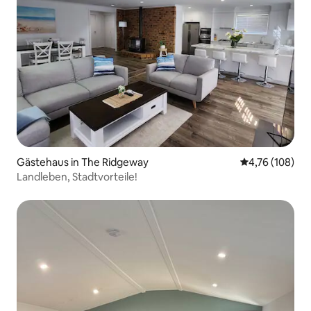
Gästehaus in The Ridgeway
Durchschnittl
4,76 (108)
Landleben, Stadtvorteile!