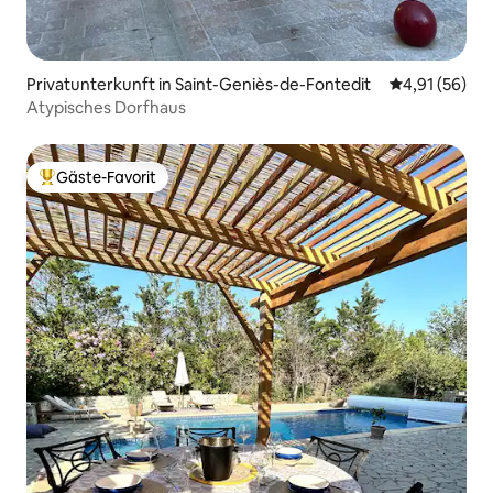
Privatunterkunft in Saint-Geniès-de-Fontedit
Durchschnitt
4,91 (56)
Atypisches Dorfhaus
Gäste-Favorit
Beliebter Gäste-Favorit.