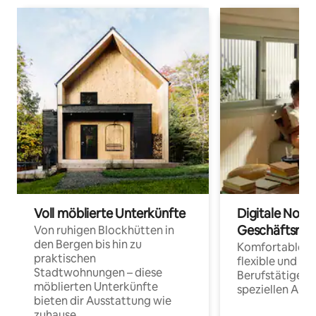
Voll möblierte Unterkünfte
Digitale Noma
Geschäftsrei
Von ruhigen Blockhütten in
den Bergen bis hin zu
Komfortable Un
praktischen
flexible und o
Stadtwohnungen – diese
Berufstätige 
möblierten Unterkünfte
speziellen Arbe
bieten dir Ausstattung wie
zuhause.