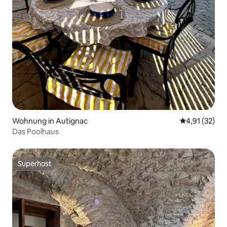
Wohnung in Autignac
Durchschnitt
4,91 (32)
Das Poolhaus
Superhost
Superhost