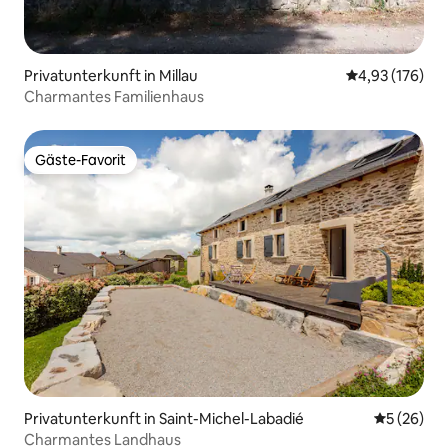
Privatunterkunft in Millau
Durchschnittl
4,93 (176)
Charmantes Familienhaus
Gäste-Favorit
Gäste-Favorit
Privatunterkunft in Saint-Michel-Labadié
Durchschni
5 (26)
Charmantes Landhaus