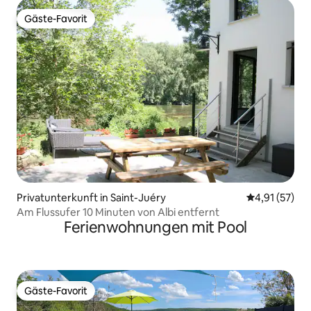
Gäste-Favorit
Gäste-Favorit
Privatunterkunft in Saint-Juéry
Durchschnitt
4,91 (57)
Am Flussufer 10 Minuten von Albi entfernt
Ferienwohnungen mit Pool
Gäste-Favorit
Gäste-Favorit