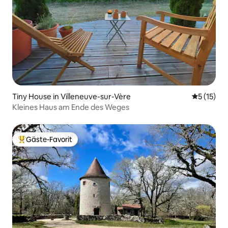
Tiny House in Villeneuve-sur-Vère
Durchschn
5 (15)
Kleines Haus am Ende des Weges
Gäste-Favorit
Beliebter Gäste-Favorit.