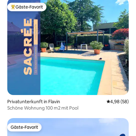
Gäste-Favorit
Beliebter Gäste-Favorit.
Privatunterkunft in Flavin
Durchschnittl
4,98 (58)
Schöne Wohnung 100 m2 mit Pool
Gäste-Favorit
Gäste-Favorit