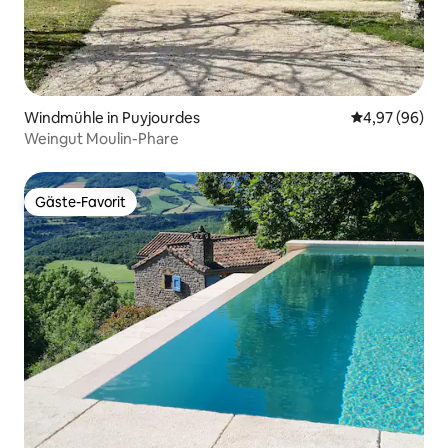
Windmühle in Puyjourdes
Durchschnittl
4,97 (96)
Weingut Moulin-Phare
Gäste-Favorit
Gäste-Favorit