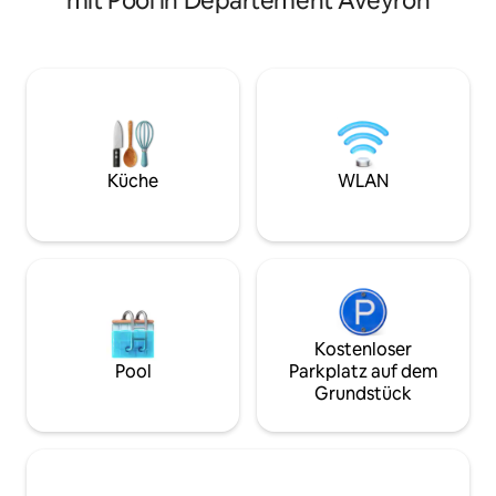
mit Pool in Département Aveyron
schöne Tage zu ve
dich in unserer holzbeheizten Sauna,
Terrasse ohne Gegenüber.
genieße die Sterne in unserem
dem Gemüsegarten
geräumigen holzbeheizten Whirlpool
verfügbar). Wanderwege in der Nähe.
und finde wieder zu dir selbst und zur
20 Minuten von Aur
Natur. Umgeben von Wäldern und
Minuten von Le Li
einem wunderschönen See ist Alauzet
Geschäfte 10 Min.
das perfekte Reiseziel für romantische
Klettergebiet 10 M
Kurzurlaube, Wellness-Retreats und
Bettwäsche und Ha
Küche
WLAN
unvergessliche Ferien.
NICHTRAUCHERU
Kostenloser
Pool
Parkplatz auf dem
Grundstück