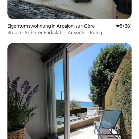
Eigentumswohnung in Arpajon-sur-Cère
Durchschni
5 (38)
Studio - Sicherer Parkplatz - Aussicht - Ruhig