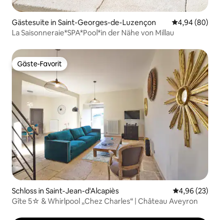
Gästesuite in Saint-Georges-de-Luzençon
Durchschnittl
4,94 (80)
La Saisonneraie*SPA*Pool*in der Nähe von Millau
Gäste-Favorit
Gäste-Favorit
Schloss in Saint-Jean-d'Alcapiès
Durchschnittl
4,96 (23)
Gîte 5☆ & Whirlpool „Chez Charles“ | Château Aveyron