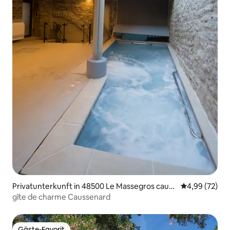
Privatunterkunft in 48500 Le Massegros causs
Durchschnittl
4,99 (72)
es gorges
gîte de charme Caussenard
Gäste-Favorit