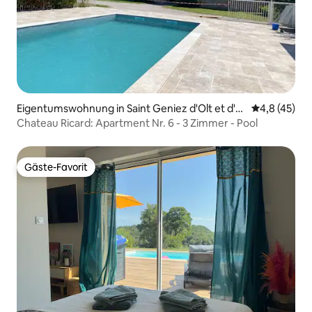
Eigentumswohnung in Saint Geniez d'Olt et d'A
Durchschnit
4,8 (45)
ubrac
Chateau Ricard: Apartment Nr. 6 - 3 Zimmer - Pool
Gäste-Favorit
Gäste-Favorit