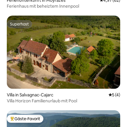
Ferienunterkunft in Moyrazès
Durchschnittl
4,97 (62)
Ferienhaus mit beheiztem Innenpool
Superhost
Superhost
Villa in Salvagnac-Cajarc
Durchsch
5 (4)
Villa Horizon Familienurlaub mit Pool
Gäste-Favorit
Beliebter Gäste-Favorit.