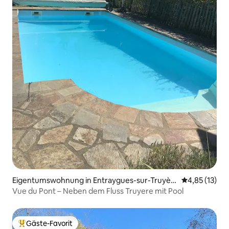
Eigentumswohnung in Entraygues-sur-Truyèr
Durchschnitt
4,85 (13)
e
Vue du Pont – Neben dem Fluss Truyere mit Pool
Gäste-Favorit
Beliebter Gäste-Favorit.