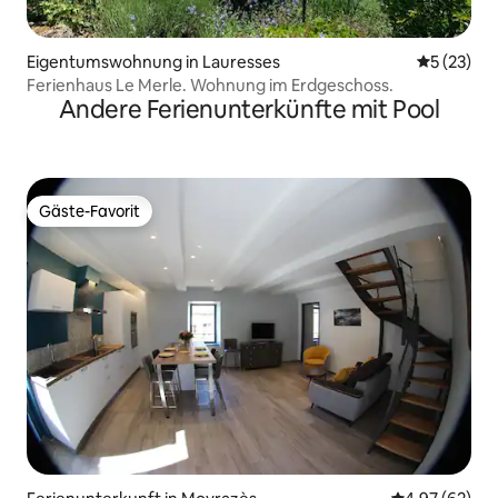
Eigentumswohnung in Lauresses
Durchschn
5 (23)
Ferienhaus Le Merle. Wohnung im Erdgeschoss.
Andere Ferienunterkünfte mit Pool
Gäste-Favorit
Gäste-Favorit