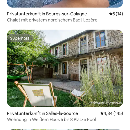
Privatunterkunft in Bourgs-sur-Colagne
Durchschn
5 (14)
Chalet mit privatem nordischem Bad | Lozère
Superhost
Superhost
Privatunterkunft in Salles-la-Source
Durchschnittli
4,84 (145)
Wohnung in Weißem Haus 5 bis 8 Plätze Pool