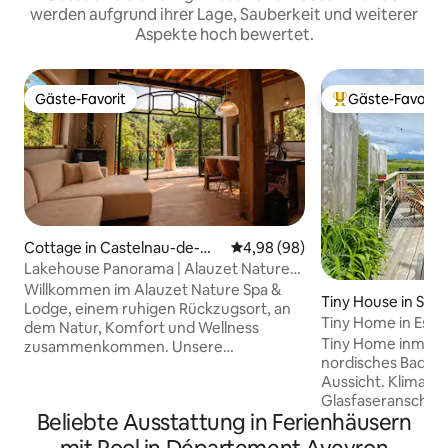
werden aufgrund ihrer Lage, Sauberkeit und weiterer
Aspekte hoch bewertet.
Gäste-Favorit
Gäste-Favorit
Gäste-Favorit
Beliebter Gäste-F
Cottage in Castelnau-de-Ma
Durchschnittliche Bewertung: 
4,98 (98)
ndailles
Lakehouse Panorama | Alauzet Nature
Lodge & Spa
Willkommen im Alauzet Nature Spa &
Tiny House in Sain
Lodge, einem ruhigen Rückzugsort, an
de-Carlat
Tiny Home in Esca
dem Natur, Komfort und Wellness
nordisches Bad
Tiny Home inmitte
zusammenkommen. Unsere
nordisches Bad u
handgefertigten Seehäuser vereinen
Aussicht. Klimatis
natürliche Materialien,
Glasfaseranschluss
unkonventionelles Design und
Beliebte Ausstattung in Ferienhäusern
allein, kommen Si
modernen Komfort zu einem
diese komfortabl
einzigartigen Rückzugsort. Entspanne