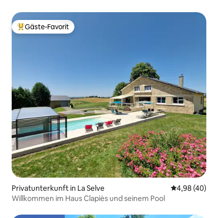
Gäste-Favorit
Beliebter Gäste-Favorit.
Privatunterkunft in La Selve
Durchschnittl
4,98 (40)
Willkommen im Haus Clapiès und seinem Pool