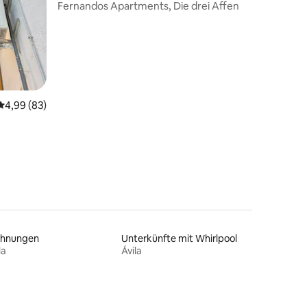
Fernandos Apartments, Die drei Affen
Durchschnittliche Bewertung: 4,99 von 5, 83 Bewertungen
4,99 (83)
hnungen
Unterkünfte mit Whirlpool
la
Ávila