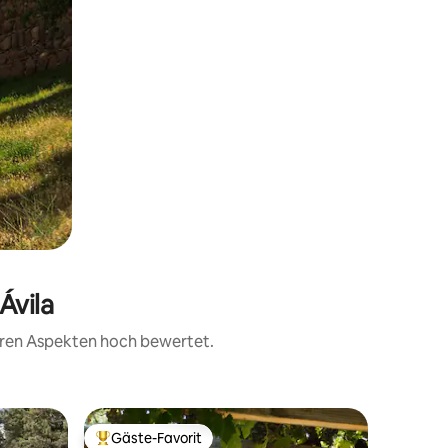
Ávila
teren Aspekten hoch bewertet.
Privatun
Gäste-Favorit
Gäste-F
Beliebter Gäste-Favorit.
Gäste-F