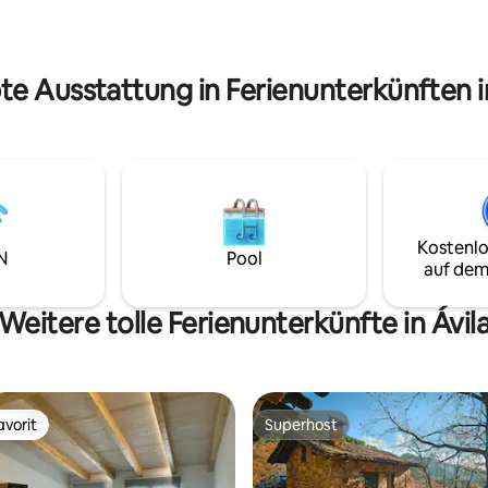
flix, Prime Video, Max und
sind erlaubt, außer Februar, M
en Parkplätzen Du wirst die
April aufgrund der
g lieben. VT.05-000569 Lizenz
Pinienprozessionsspinner.
te Ausstattung in Ferienunterkünften i
Kostenlo
N
Pool
auf dem
Weitere tolle Ferienunterkünfte in Ávil
vorit
Superhost
vorit
Superhost