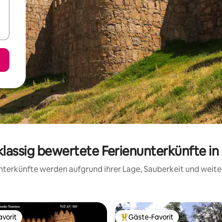
klassig bewertete Ferienunterkünfte in 
 Unterkünfte werden aufgrund ihrer Lage, Sauberkeit und wei
vorit
Gäste-Favorit
vorit
Beliebter Gäste-Favorit.