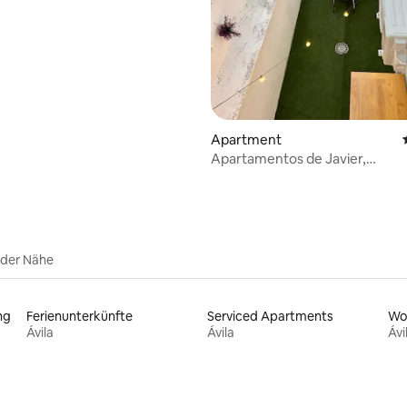
ertung: 4,97 von 5, 64 Bewertungen
Apartment
Apartamentos de Javier,
Familienappartement 2
 der Nähe
ng
Ferienunterkünfte
Serviced Apartments
Wo
Ávila
Ávila
Ávi