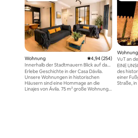
Wohnung
Wohnung
Durchschnittliche Bewe
4,94 (254)
VuT an de
Innerhalb der Stadtmauern Blick auf das
geht's nic
EINE UNS
Schloss aus dem 13. Jahrhundert
Erlebe Geschichte in der Casa Dávila.
des histo
Parkplatz Klimaanlage
Unsere Wohnungen in historischen
einer Fuß
Häusern sind eine Hommage an die
Straße, in
Linajes von Ávila. 75 m² große Wohnung
wenige Sc
mit uneingeschränktem Blick nach
interessa
außen, innerhalb der Stadtmauern
den am hä
gelegen. Inmitten von Kunstwerken und
und Resta
edlen Baumwollbettlaken bieten die
Unterkunf
Balkone einen einzigartigen Blick auf den
Gebäude m
Palast aus dem 13. Jahrhundert, der sich
mit allen
neben dem Haus von Orson Welles
um deine
befindet. Modernes Design, Parkplatz,
unvergess