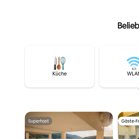
Lift, WLAN. Qualität und Komfort im
WLAN, Net
mittelalterlichen Herzen. Ideal, um Ávila
kostenlos
zu Fuß zu erkunden und die
Entdeckun
nahegelegenen Städte und Gemeinden
Belieb
zu besuchen.
Küche
WLA
Superhost
Gäste-Fa
Superhost
Gäste-Fa