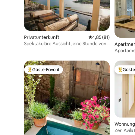
Privatunterkunft
Durchschnittliche Bew
4,85 (81)
Spektakuläre Aussicht, eine Stunde von
Apartme
Madrid entfernt
Apartamen
Schlafzim
Gäste-Favorit
Gäste
Beliebter Gäste-Favorit.
Beliebte
Wohnung
Zen Ávila