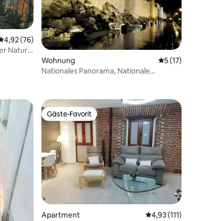
Durchschnittliche Bewertung: 4,92 von 5, 76 Bewertungen
4,92 (76)
er Natur
Wohnung
Durchschnittliche
5 (17)
Nationales Panorama, Nationale
93 Bewertungen
Polizeischule
Gäste-Favorit
Gäste-Favorit
27 Bewertungen
Apartment
Durchschnittliche Bew
4,93 (111)