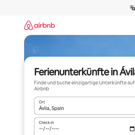
Zu
Inhalten
springen
Ferienunterkünfte in Ávil
Finde und buche einzigartige Unterkünfte auf
Airbnb
Ort
Wenn Ergebnisse verfügbar sind, navigiere mit d
Check-in