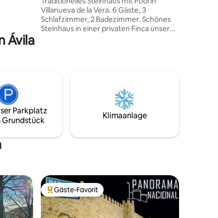
Traditionelles Steinhaus mit Pool in
ärz und
Villanueva de la Vera. 6 Gäste, 3
Schlafzimmer, 2 Badezimmer. Schönes
Steinhaus in einer privaten Finca unseres
n Ávila
16 Hektar großen Gestüts für reinrassige
spanische Pferde, mit
atemberaubendem Blick auf die Gredos-
Berge. Ein komfortables, offenes
Wohn-/Esszimmer, eine voll
ausgestattete Küche, 3 Schlafzimmer
mit Doppelbett und 2 Badezimmer. Ein
hübscher Rosengarten und
ser Parkplatz
Kräutergarten mit einem Salzwasser-
Klimaanlage
 Grundstück
Alberca zum Schwimmen, schattige
Sitzbereiche mit Blick auf das Tal unten.
Reiten kann vor Ort arrangiert werden.
a
Gäste-Favorit
Beliebter Gäste-Favorit.