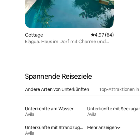
Cottage
Durchschnittliche Bew
4,97 (64)
Elagua. Haus im Dorf mit Charme und
Pool. 4*
Spannende Reiseziele
Andere Arten von Unterkünften
Top-Attraktionen in
Unterkünfte am Wasser
Unterkünfte mit Seezuga
Ávila
Ávila
Unterkünfte mit Strandzugang
Mehr anzeigen
Ávila