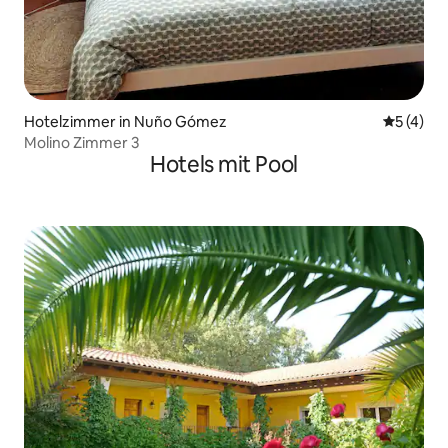
Hotelzimmer in Nuño Gómez
Durchsch
5 (4)
Molino Zimmer 3
Hotels mit Pool