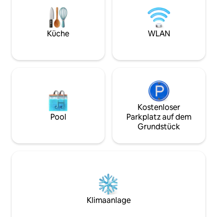
Sendern, ein Telef
Routen aller Entfernungen, Museen,
Safe, kostenlose
Schlösser, Pferde, keltische Castros,
eine Klimaanlage 
Piraten...
Heizung).
Küche
WLAN
Kostenloser
Pool
Parkplatz auf dem
Grundstück
Klimaanlage