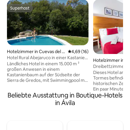
Superhost
Superhost
Hotelzimmer in Cuevas del V
Durchschnittliche Bewertung: 
4,69 (16)
alle
Hotel Rural Abejaruco in einer Kastanie
Hotelzimmer in S
in Gredos
Ländliches Hotel in einem 15.000 m ²
Dreibettzimmer a
großen Anwesen in einem
Dieses Hotel am U
Kastanienbaum auf der Südseite der
Tormes befindet s
Sierra de Gredos, mit Swimmingpool mit
historischen Zent
Wiesen, Hängematten und
Ein paar Minuten 
balinesischem Bett, Paddle-Tennis,
Beliebte Ausstattung in Boutique-Hotels
Stadtzentrum entf
Billard, Tischtennis, Sauna, privater
der römischen Brü
in Ávila
Parkplatz... Direkter Zugang zum
Zimmer verfügt üb
römischen Damm von Puerto del Pico
Beleuchtung und b
und den Barranco de las Cinco Villas. In
ein eigenes Bad (
der Nähe von Cuevas del Aguila und die
Pflegeprodukten 
Auswahl an Aktivitäten ist spektakulär:
einen Fernseher m
Flüsse und Naturbäder, Wandern mit