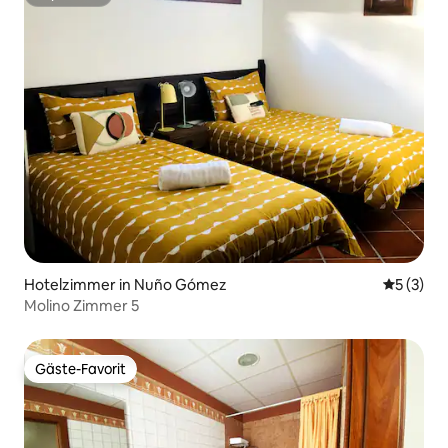
Superhost
Hotelzimmer in Nuño Gómez
Durchsch
5 (3)
Molino Zimmer 5
Gäste-Favorit
Gäste-Favorit