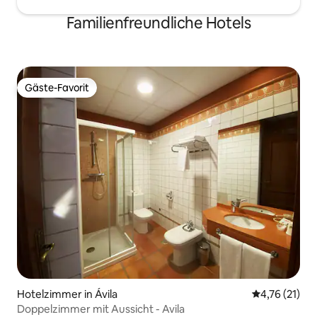
Familienfreundliche Hotels
Gäste-Favorit
Gäste-Favorit
Hotelzimmer in Ávila‎
Durchschnitt
4,76 (21)
Doppelzimmer mit Aussicht - Avila