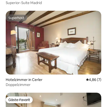
Superior-Suite Madrid
Superhost
Superhost
Hotelzimmer in Cerler
Durchschnitt
4,86 (7)
Doppelzimmer
Gäste-Favorit
Gäste-Favorit