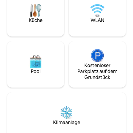
Waschküche und unsere herrliche
sevillanische Klim
Terrasse von 200 m², ideal zum
Treppe gelangst d
Ausruhen, Geselligkeit oder um deine
zum saisonalen Po
Mahlzeiten im Freien zu genießen.
Blick auf die Girald
Küche
WLAN
Kostenloser
Pool
Parkplatz auf dem
Grundstück
Klimaanlage