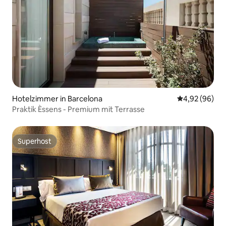
Hotelzimmer in Barcelona
Durchschnittl
4,92 (96)
Praktik Èssens - Premium mit Terrasse
Superhost
Superhost