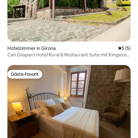
Hotelzimmer in Girona
Durchsch
5 (5)
Can Gasparó Hotel Rural & Restaurant Suite mit Kingsize-
Bett!
Gäste-Favorit
Gäste-Favorit