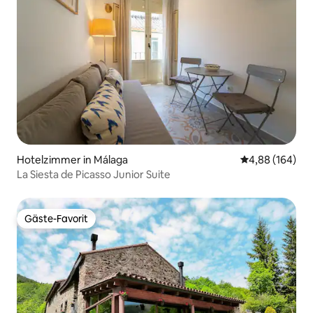
Hotelzimmer in Málaga
Durchschnittli
4,88 (164)
La Siesta de Picasso Junior Suite
Gäste-Favorit
Gäste-Favorit