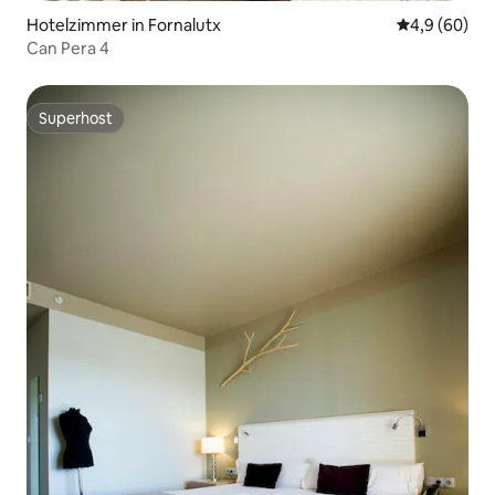
Hotelzimmer in Fornalutx
Durchschnitt
4,9 (60)
Can Pera 4
Superhost
Superhost