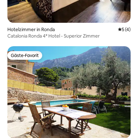
Hotelzimmer in Ronda
Durchsch
5 (4)
Catalonia Ronda 4* Hotel - Superior Zimmer
Gäste-Favorit
Gäste-Favorit