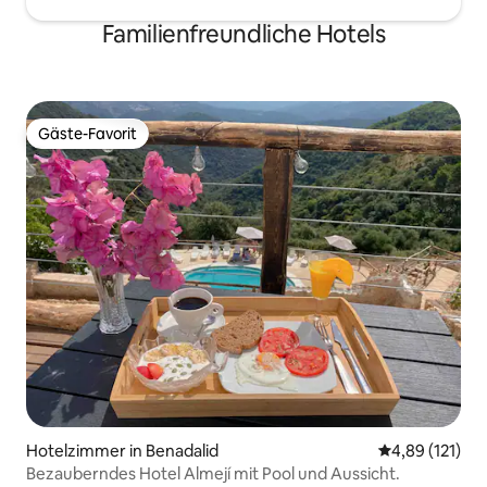
Familienfreundliche Hotels
Gäste-Favorit
Gäste-Favorit
Hotelzimmer in Benadalid
Durchschnittl
4,89 (121)
Bezauberndes Hotel Almejí mit Pool und Aussicht.