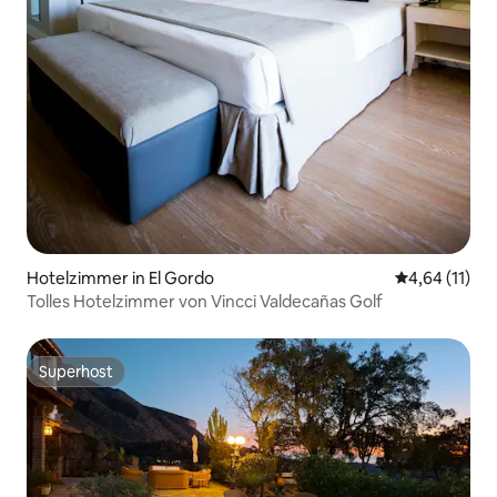
Hotelzimmer in El Gordo
Durchschnitt
4,64 (11)
Tolles Hotelzimmer von Vincci Valdecañas Golf
Superhost
Superhost