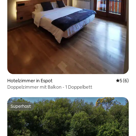
Hotelzimmer in Espot
Durchschn
5 (6)
Doppelzimmer mit Balkon - 1 Doppelbett
Superhost
Superhost