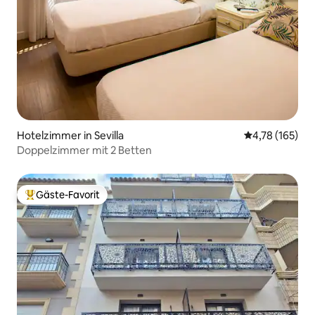
Hotelzimmer in Sevilla
Durchschnittl
4,78 (165)
Doppelzimmer mit 2 Betten
Gäste-Favorit
Beliebter Gäste-Favorit.