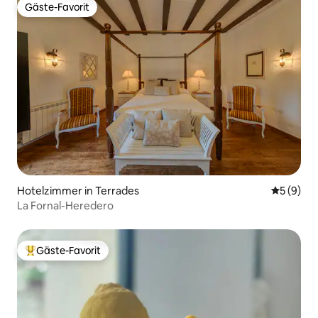
Gäste-Favorit
Gäste-Favorit
Hotelzimmer in Terrades
Durchschn
5 (9)
La Fornal-Heredero
Gäste-Favorit
Beliebter Gäste-Favorit.