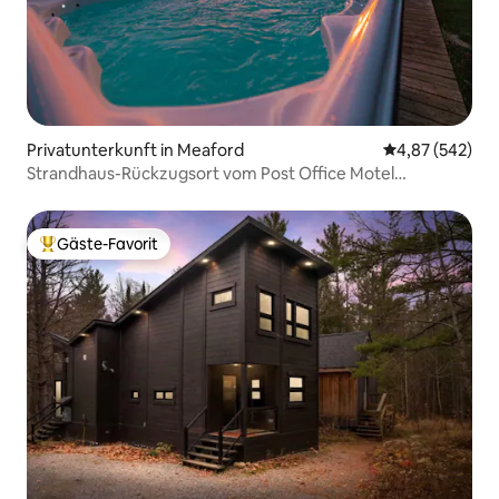
Privatunterkunft in Meaford
Durchschnittli
4,87 (542)
Strandhaus-Rückzugsort vom Post Office Motel
*WHIRLPOOL
Gäste-Favorit
Beliebter Gäste-Favorit.