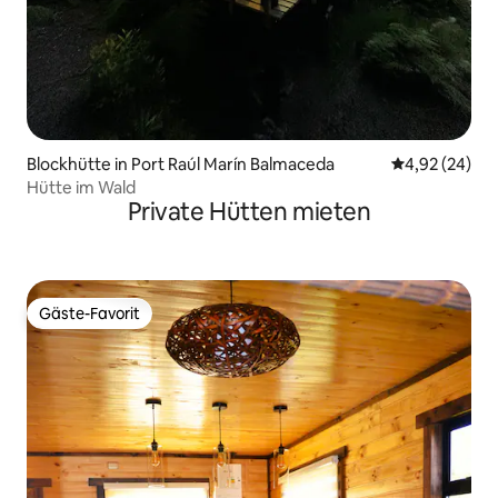
Blockhütte in Port Raúl Marín Balmaceda
Durchschnittl
4,92 (24)
Hütte im Wald
Private Hütten mieten
Gäste-Favorit
Gäste-Favorit