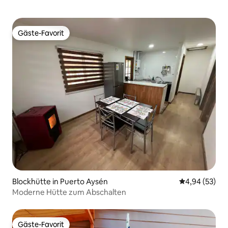
Gäste-Favorit
Gäste-Favorit
Blockhütte in Puerto Aysén
Durchschnittl
4,94 (53)
Moderne Hütte zum Abschalten
Gäste-Favorit