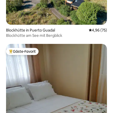
Blockhütte in Puerto Guadal
Durchschnittl
4,96 (75)
Blockhütte am See mit Bergblick
Gäste-Favorit
Beliebter Gäste-Favorit.