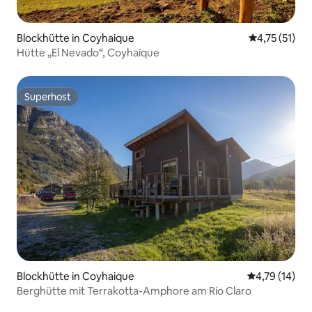
Blockhütte in Coyhaique
Durchschnitt
4,75 (51)
Hütte „El Nevado“, Coyhaique
Superhost
Superhost
Blockhütte in Coyhaique
Durchschnitt
4,79 (14)
Berghütte mit Terrakotta-Amphore am Río Claro