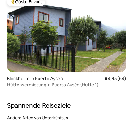
Gäste-Favorit
Beliebter Gäste-Favorit.
Blockhütte in Puerto Aysén
Durchschnittl
4,95 (64)
Hüttenvermietung in Puerto Aysén (Hütte 1)
Spannende Reiseziele
Andere Arten von Unterkünften