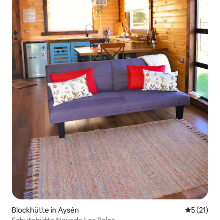
Blockhütte in Aysén
Durchschn
5 (21)