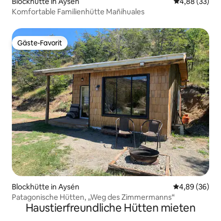
Blockhütte in Aysén
Durchschnittl
4,88 (33)
Komfortable Familienhütte Mañihuales
Gäste-Favorit
Gäste-Favorit
Blockhütte in Aysén
Durchschnittl
4,89 (36)
Patagonische Hütten, „Weg des Zimmermanns“
Haustierfreundliche Hütten mieten