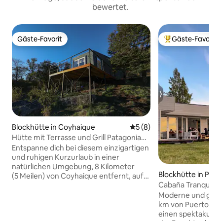
bewertet.
Gäste-Favorit
Gäste-Favorit
Gäste-Favorit
Beliebter Gäste-F
Blockhütte in Coyhaique
Durchschnittliche Bewertu
5 (8)
Hütte mit Terrasse und Grill Patagonia
Aysén
Entspanne dich bei diesem einzigartigen
und ruhigen Kurzurlaub in einer
natürlichen Umgebung, 8 Kilometer
Blockhütte in Pue
(5 Meilen) von Coyhaique entfernt, auf
Cabaña Tranquera
dem Weg zum Flugplatz Balmaceda an
spektakuläre Auss
der Route 7. Diese schöne Hütte mit
Moderne und gemü
Terrasse liegt mitten im Wald, wo du die
km von Puerto Ci
Stille und die Natur erleben und
einen spektakuläre