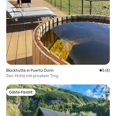
Blockhütte in Puerto Dunn
Durchsch
5 (4)
Zen-Hütte mit privatem Trog
Gäste-Favorit
Gäste-Favorit