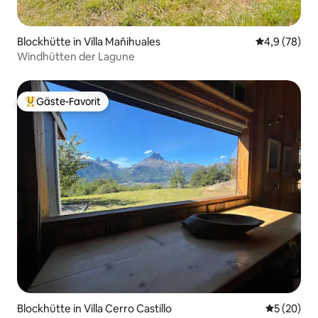
Blockhütte in Villa Mañihuales
Durchschnitt
4,9 (78)
Windhütten der Lagune
Gäste-Favorit
Beliebter Gäste-Favorit.
Blockhütte in Villa Cerro Castillo
Durchschni
5 (20)