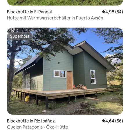
Blockhütte in El Pangal
Durchschnittl
4,98 (54)
Hütte mit Warmwasserbehälter in Puerto Aysén
Superhost
Superhost
Blockhütte in Río Ibáñez
Durchschnittl
4,64 (56)
Quelen Patagonia - Öko-Hütte