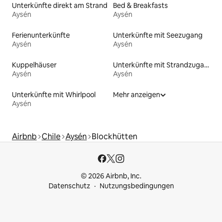
Unterkünfte direkt am Strand
Bed & Breakfasts
Aysén
Aysén
Ferienunterkünfte
Unterkünfte mit Seezugang
Aysén
Aysén
Kuppelhäuser
Unterkünfte mit Strandzugang
Aysén
Aysén
Unterkünfte mit Whirlpool
Mehr anzeigen
Aysén
Airbnb
Chile
Aysén
Blockhütten
© 2026 Airbnb, Inc.
Datenschutz
Nutzungsbedingungen