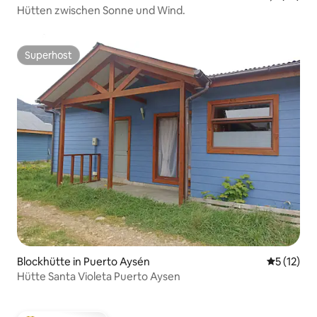
Hütten zwischen Sonne und Wind.
Superhost
Superhost
Blockhütte in Puerto Aysén
Durchschn
5 (12)
Hütte Santa Violeta Puerto Aysen