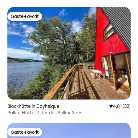
Gäste-Favorit
Gäste-Favorit
Blockhütte in Coyhaique
Durchschnitt
4,81 (32)
Pollux-Hütte - Ufer des Pollux-Sees
Gäste-Favorit
Gäste-Favorit