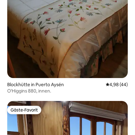
Blockhütte in Puerto Aysén
Durchschnittl
4,98 (44)
O'Higgins 880, innen.
Gäste-Favorit
Gäste-Favorit