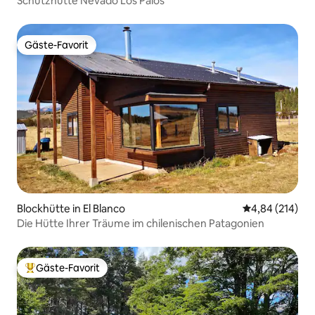
Schutzhütte Nevado Los Palos
Gäste-Favorit
Gäste-Favorit
Blockhütte in El Blanco
Durchschnittli
4,84 (214)
Die Hütte Ihrer Träume im chilenischen Patagonien
Gäste-Favorit
Beliebter Gäste-Favorit.