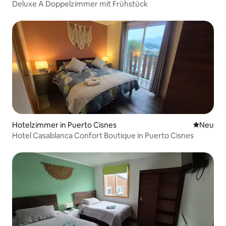
Deluxe A Doppelzimmer mit Frühstück
Hotelzimmer in Puerto Cisnes
Neue Unt
Neu
Hotel Casablanca Confort Boutique in Puerto Cisnes