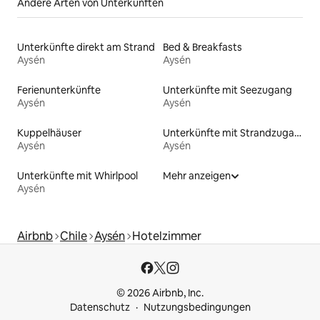
Andere Arten von Unterkünften
Unterkünfte direkt am Strand
Bed & Breakfasts
Aysén
Aysén
Ferienunterkünfte
Unterkünfte mit Seezugang
Aysén
Aysén
Kuppelhäuser
Unterkünfte mit Strandzugang
Aysén
Aysén
Unterkünfte mit Whirlpool
Mehr anzeigen
Aysén
Airbnb
Chile
Aysén
Hotelzimmer
© 2026 Airbnb, Inc.
Datenschutz
Nutzungsbedingungen