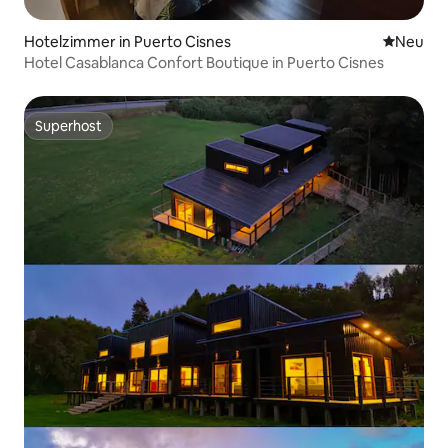
Hotelzimmer in Puerto Cisnes
Neue Unt
Neu
Hotel Casablanca Confort Boutique in Puerto Cisnes
Superhost
Superhost