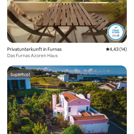
Privatunterkunft in Furnas
Durchschnitt
4,43 (14)
Das Furnas Azoren Haus
Superhost
Superhost