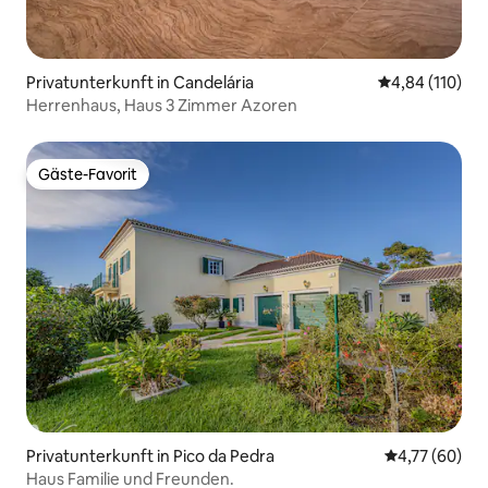
Privatunterkunft in Candelária
Durchschnittl
4,84 (110)
Herrenhaus, Haus 3 Zimmer Azoren
Gäste-Favorit
Gäste-Favorit
Privatunterkunft in Pico da Pedra
Durchschnitt
4,77 (60)
Haus Familie und Freunden.