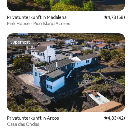
Privatunterkunft in Madalena
Durchschnitt
4,78 (58)
Pink House - Pico Island Azores
Superhost
Superhost
Privatunterkunft in Arcos
Durchschnitt
4,83 (42)
Casa das Ondas