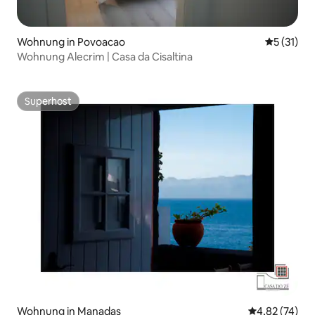
Wohnung in Povoacao
Durchschn
5 (31)
Wohnung Alecrim | Casa da Cisaltina
Superhost
Superhost
Wohnung in Manadas
Durchschnitt
4,82 (74)