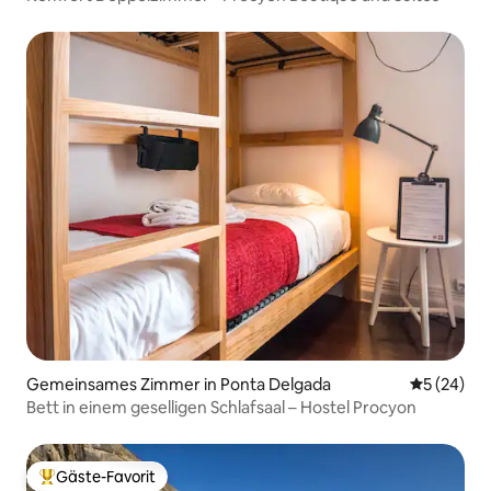
Gemeinsames Zimmer in Ponta Delgada
Durchschni
5 (24)
Bett in einem geselligen Schlafsaal – Hostel Procyon
Gäste-Favorit
Beliebter Gäste-Favorit.