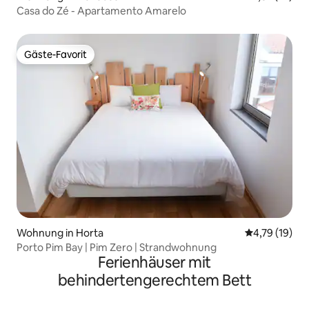
Casa do Zé - Apartamento Amarelo
Gäste-Favorit
Gäste-Favorit
Wohnung in Horta
Durchschnitt
4,79 (19)
Porto Pim Bay | Pim Zero | Strandwohnung
Ferienhäuser mit
behindertengerechtem Bett