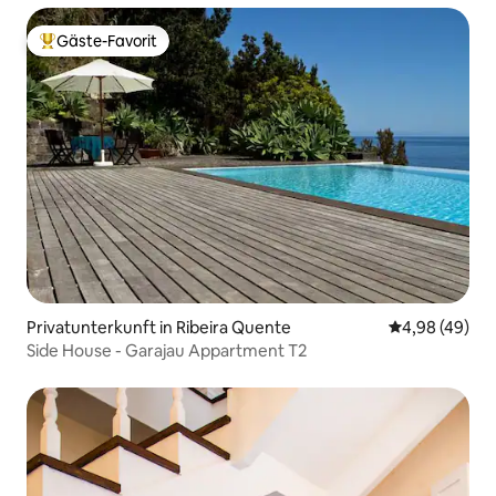
Gäste-Favorit
Beliebter Gäste-Favorit.
Privatunterkunft in Ribeira Quente
Durchschnittl
4,98 (49)
Side House - Garajau Appartment T2