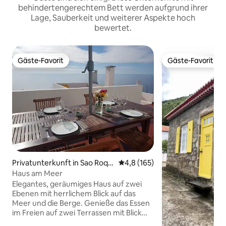
behindertengerechtem Bett werden aufgrund ihrer
Lage, Sauberkeit und weiterer Aspekte hoch
bewertet.
Gäste-Favorit
Gäste-Favorit
Gäste-Favorit
Gäste-Favorit
Privatunterkunft in Sao Roqu
Durchschnittliche Bewertung: 
4,8 (165)
e
Haus am Meer
Elegantes, geräumiges Haus auf zwei
Ebenen mit herrlichem Blick auf das
Meer und die Berge. Genieße das Essen
im Freien auf zwei Terrassen mit Blick
auf das Meer und die Promenade.