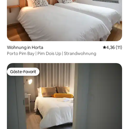
Wohnung in Horta
Durchschnitt
4,36 (11)
Porto Pim Bay | Pim Dois Up | Strandwohnung
Gäste-Favorit
Gäste-Favorit