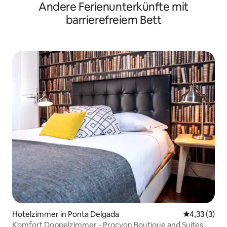
Andere Ferienunterkünfte mit
barrierefreiem Bett
Hotelzimmer in Ponta Delgada
Durchschnit
4,33 (3)
Komfort Doppelzimmer - Procyon Boutique and Suites