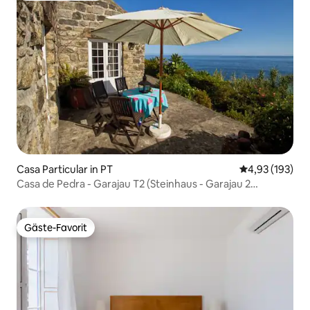
Casa Particular in PT
Durchschnittl
4,93 (193)
Casa de Pedra - Garajau T2 (Steinhaus - Garajau 2
Zimmer)
Gäste-Favorit
Gäste-Favorit