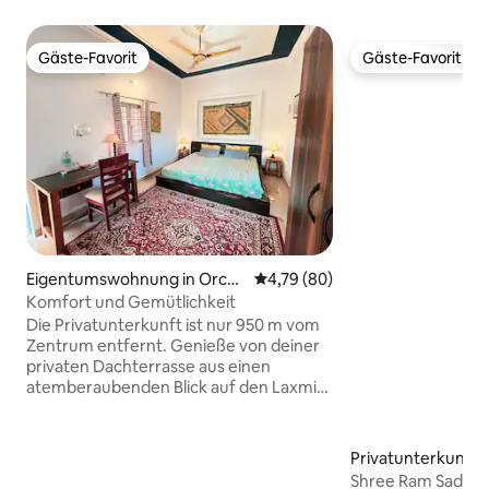
Gäste-Favorit
Gäste-Favorit
Gäste-Favorit
Gäste-Favorit
Eigentumswohnung in Orch
Durchschnittliche Bewertung: 
4,79 (80)
ha
Komfort und Gemütlichkeit
Die Privatunterkunft ist nur 950 m vom
Zentrum entfernt. Genieße von deiner
privaten Dachterrasse aus einen
atemberaubenden Blick auf den Laxmi-
Narayan-Tempel und die
nahegelegenen Denkmäler – perfekt,
um Sonnenuntergänge zu beobachten
Privatunterkunft i
und die Sterne zu betrachten. Der erste
Shree Ram Sadan (