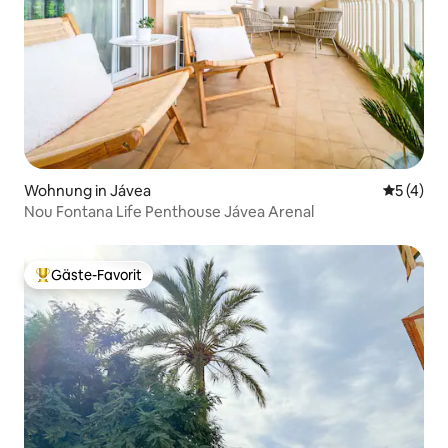
Wohnung in Jávea
Durchsch
5 (4)
Nou Fontana Life Penthouse Jávea Arenal
Gäste-Favorit
Beliebter Gäste-Favorit.