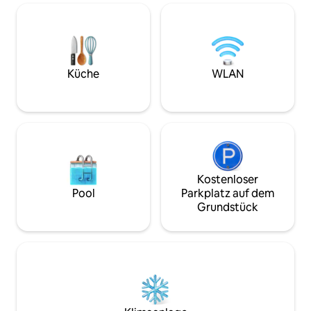
entfernt. Der Haf
befinden sich eben
Gehminuten entfe
Registrierungsnu
Kurzzeitvermietun
touristische Zwec
Küche
WLAN
ESFCNT00000307
Kostenloser
Pool
Parkplatz auf dem
Grundstück