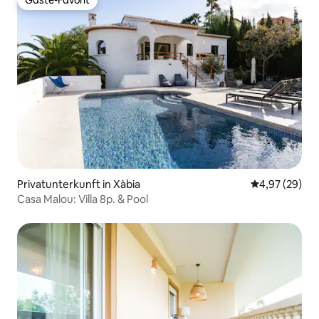
Gäste-Favorit
Gäste-Favorit
Privatunterkunft in Xàbia
Durchschnittl
4,97 (29)
Casa Malou: Villa 8p. & Pool