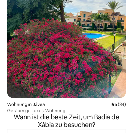
Wohnung in Jávea
Durchschni
5 (34)
Geräumige Luxus-Wohnung
Wann ist die beste Zeit, um Badia de
Xàbia zu besuchen?