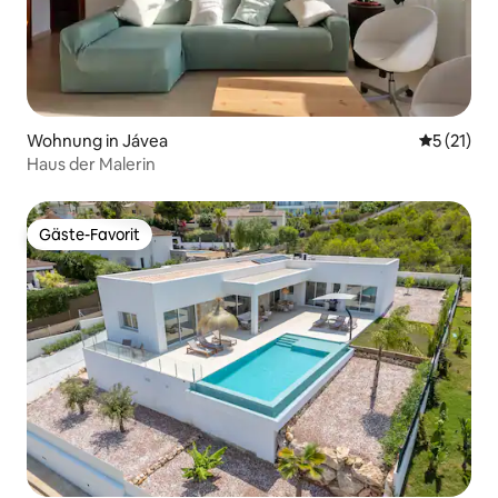
Wohnung in Jávea
Durchschn
5 (21)
Haus der Malerin
Gäste-Favorit
Gäste-Favorit