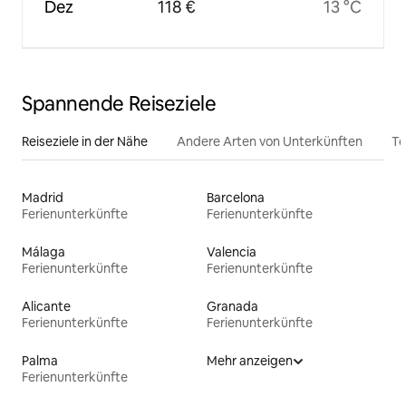
Dez
118 €
13 °C
Spannende Reiseziele
Reiseziele in der Nähe
Andere Arten von Unterkünften
To
Madrid
Barcelona
Ferienunterkünfte
Ferienunterkünfte
Málaga
Valencia
Ferienunterkünfte
Ferienunterkünfte
Alicante
Granada
Ferienunterkünfte
Ferienunterkünfte
Palma
Mehr anzeigen
Ferienunterkünfte