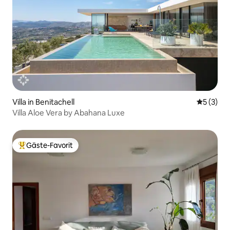
Villa in Benitachell
Durchsch
5 (3)
Villa Aloe Vera by Abahana Luxe
Gäste-Favorit
Beliebter Gäste-Favorit.