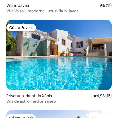
Villa in Jávea
Durchschn
5 (11)
Villa Valsol - moderne Luxusvilla in Javea
Gäste-Favorit
Gäste-Favorit
Privatunterkunft in Xàbia
Durchschnitt
4,93 (15)
Villa de estilo mediterraneo