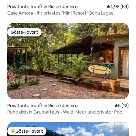
Privatunterkunft in Rio de Janeiro
Durchschnittl
4,98 (59)
Casa Amora - Ihr privates "Mini Resort" Beira Lagoa
Gäste-Favorit
Gäste-Favorit
Privatunterkunft in Rio de Janeiro
Durchschn
5 (12)
Ruhe dich in Grumari aus • Wald, Meer und privater Pool
Gäste-Favorit
Beliebter Gäste-Favorit.