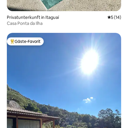
Privatunterkunft in Itaguaí
Durchschn
5 (14)
Casa Ponta da Ilha
Gäste-Favorit
Beliebter Gäste-Favorit.