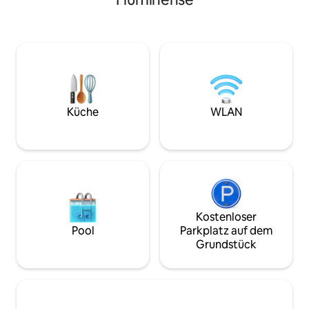
entfernt. Möchten
Himmel – und nimmst jemanden mit in
Bleiben Sie zu Hau
die Wolken. Domo ist eine der 3
auf Wanderwege u
Einheiten des Premium-Komplexes
wagen? Erkunden 
Refúgio Arvoredo, in einer
Möchten Sie Stra
geschlossenen Wohnanlage, 10 Minuten
Leute? Nehmen Sie
von Recreio und 20 Minuten von Barra
Sie ein paar Minuten
da Tijuca entfernt.
Auto zu haben, u
erreichen. Ich ka
Küche
WLAN
Kostenloser
Pool
Parkplatz auf dem
Grundstück