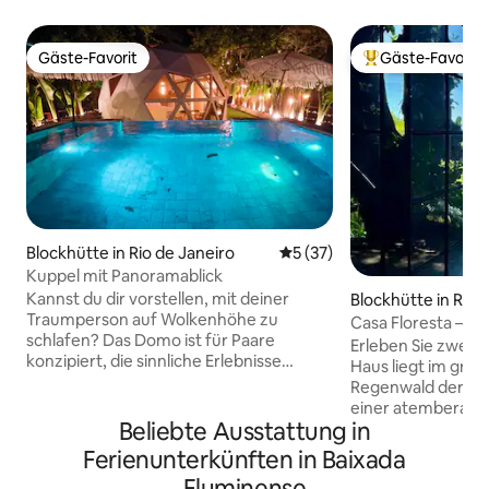
Gäste-Favorit
Gäste-Favorit
Gäste-Favorit
Beliebter Gäste-F
Blockhütte in Rio de Janeiro
Durchschnittliche Bewertun
5 (37)
Kuppel mit Panoramablick
Kannst du dir vorstellen, mit deiner
Blockhütte in Rio 
Traumperson auf Wolkenhöhe zu
Casa Floresta – Ur
schlafen? Das Domo ist für Paare
Meerblick
Erleben Sie zwei W
konzipiert, die sinnliche Erlebnisse
Haus liegt im größ
suchen, die in Erinnerung bleiben – und
Regenwald der Wel
auf spektakulären Fotos. Die Landschaft
einer atemberaub
öffnet sich zu einem 180°
Beliebte Ausstattung in
das Meer von Lebl
Panoramablick, der natürliches Licht,
Seite sind Sie 2 k
Ferienunterkünften in Baixada
Grün und Himmel in deinen Aufenthalt
Autominuten vom 
Fluminense
integriert. Hier versprichst du den