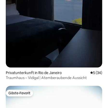
Privatunterkunft in Rio de Janeiro
Durchschni
5 (34)
Traumhaus – Vidigal | Atemberaubende Aussicht
Gäste-Favorit
Gäste-Favorit