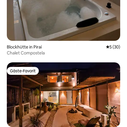
Blockhütte in Piraí
Durchschni
5 (30)
Chalet Compostela
Gäste-Favorit
Gäste-Favorit