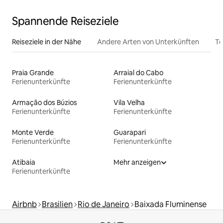
Spannende Reiseziele
Reiseziele in der Nähe
Andere Arten von Unterkünften
To
Praia Grande
Arraial do Cabo
Ferienunterkünfte
Ferienunterkünfte
Armação dos Búzios
Vila Velha
Ferienunterkünfte
Ferienunterkünfte
Monte Verde
Guarapari
Ferienunterkünfte
Ferienunterkünfte
Atibaia
Mehr anzeigen
Ferienunterkünfte
Airbnb
Brasilien
Rio de Janeiro
Baixada Fluminense