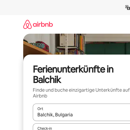
Zu
Inhalten
springen
Ferienunterkünfte in
Balchik
Finde und buche einzigartige Unterkünfte auf
Airbnb
Ort
Wenn Ergebnisse verfügbar sind, navigiere mit d
Check-in