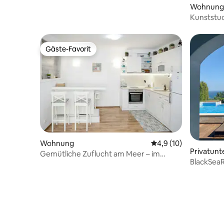
Wohnung
Kunststu
Gäste-Favorit
Gäste-Favorit
Wohnung
Durchschnittliche Be
4,9 (10)
Privatunt
Gemütliche Zuflucht am Meer – im
BlackSea
Zentrum von Balchik
5-Bett-Vil