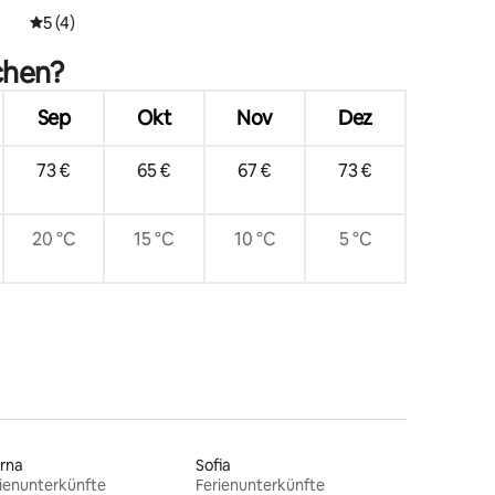
Durchschnittliche Bewertung: 5 von 5, 4 Bewertungen
5 (4)
chen?
Sep
Okt
Nov
Dez
73 €
65 €
67 €
73 €
20 °C
15 °C
10 °C
5 °C
rna
Sofia
ienunterkünfte
Ferienunterkünfte