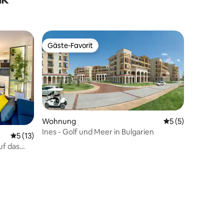
Gäste-Favorit
Gäste-Favorit
Wohnung
Durchschnittlich
5 (5)
Ines - Golf und Meer in Bulgarien
Durchschnittliche Bewertung: 5 von 5, 13 Bewertungen
5 (13)
uf das