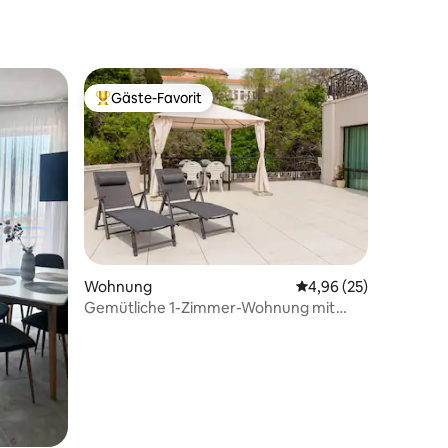
24 Bewertungen
Gäste-Favorit
Beliebter Gäste-Favorit.
Wohnung
Durchschnittliche Be
4,96 (25)
 9 Bewertungen
Gemütliche 1-Zimmer-Wohnung mit
geräumiger Terrasse